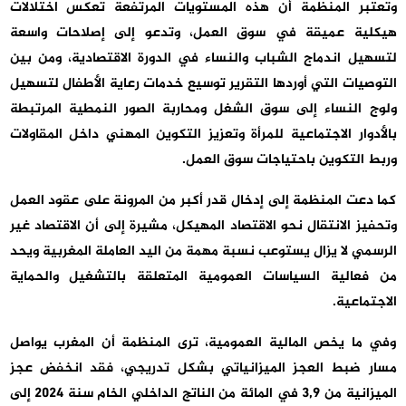
وتعتبر المنظمة أن هذه المستويات المرتفعة تعكس اختلالات
هيكلية عميقة في سوق العمل، وتدعو إلى إصلاحات واسعة
لتسهيل اندماج الشباب والنساء في الدورة الاقتصادية، ومن بين
التوصيات التي أوردها التقرير توسيع خدمات رعاية الأطفال لتسهيل
ولوج النساء إلى سوق الشغل ومحاربة الصور النمطية المرتبطة
بالأدوار الاجتماعية للمرأة وتعزيز التكوين المهني داخل المقاولات
وربط التكوين باحتياجات سوق العمل.
كما دعت المنظمة إلى إدخال قدر أكبر من المرونة على عقود العمل
وتحفيز الانتقال نحو الاقتصاد المهيكل، مشيرة إلى أن الاقتصاد غير
الرسمي لا يزال يستوعب نسبة مهمة من اليد العاملة المغربية ويحد
من فعالية السياسات العمومية المتعلقة بالتشغيل والحماية
الاجتماعية.
وفي ما يخص المالية العمومية، ترى المنظمة أن المغرب يواصل
مسار ضبط العجز الميزانياتي بشكل تدريجي، فقد انخفض عجز
الميزانية من 3,9 في المائة من الناتج الداخلي الخام سنة 2024 إلى