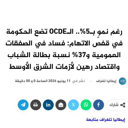
رغم نموٍ بـ5%.. الـOCDE تضع الحكومة
في قفص الاتهام: فساد في الصفقات
العمومية و37% نسبة بطالة الشباب
واقتصاد رهين لأزمات الشرق الأوسط
نشر في
11 يونيو 2026 الساعة 0 و 00 دقيقة
إيطاليا تلغراف
شارك
إيطاليا تلغراف متابعة