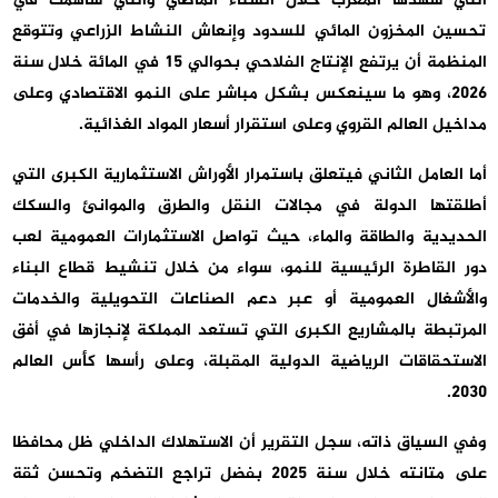
التي شهدها المغرب خلال الشتاء الماضي والتي ساهمت في
تحسين المخزون المائي للسدود وإنعاش النشاط الزراعي وتتوقع
المنظمة أن يرتفع الإنتاج الفلاحي بحوالي 15 في المائة خلال سنة
2026، وهو ما سينعكس بشكل مباشر على النمو الاقتصادي وعلى
مداخيل العالم القروي وعلى استقرار أسعار المواد الغذائية.
أما العامل الثاني فيتعلق باستمرار الأوراش الاستثمارية الكبرى التي
أطلقتها الدولة في مجالات النقل والطرق والموانئ والسكك
الحديدية والطاقة والماء، حيث تواصل الاستثمارات العمومية لعب
دور القاطرة الرئيسية للنمو، سواء من خلال تنشيط قطاع البناء
والأشغال العمومية أو عبر دعم الصناعات التحويلية والخدمات
المرتبطة بالمشاريع الكبرى التي تستعد المملكة لإنجازها في أفق
الاستحقاقات الرياضية الدولية المقبلة، وعلى رأسها كأس العالم
2030.
وفي السياق ذاته، سجل التقرير أن الاستهلاك الداخلي ظل محافظا
على متانته خلال سنة 2025 بفضل تراجع التضخم وتحسن ثقة