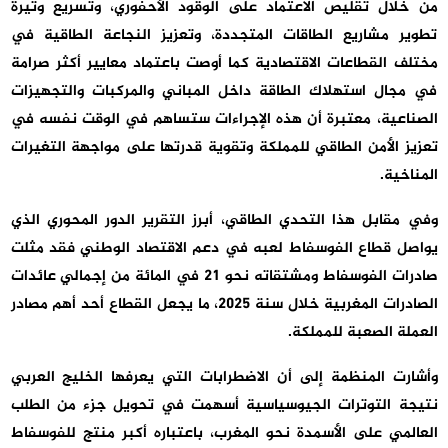
من خلال تقليص الاعتماد على الوقود الأحفوري، وتسريع وتيرة
تطوير مشاريع الطاقات المتجددة، وتعزيز النجاعة الطاقية في
مختلف القطاعات الاقتصادية كما أوصت باعتماد معايير أكثر صرامة
في مجال استهلاك الطاقة داخل المباني والمركبات والتجهيزات
الصناعية، معتبرة أن هذه الإجراءات ستساهم في الوقت نفسه في
تعزيز الأمن الطاقي للمملكة وتقوية قدرتها على مواجهة التغيرات
المناخية.
وفي مقابل هذا التحدي الطاقي، أبرز التقرير الدور المحوري الذي
يواصل قطاع الفوسفاط لعبه في دعم الاقتصاد الوطني فقد مثلت
صادرات الفوسفاط ومشتقاته نحو 21 في المائة من إجمالي عائدات
الصادرات المغربية خلال سنة 2025، ما يجعل القطاع أحد أهم مصادر
العملة الصعبة للمملكة.
وأشارت المنظمة إلى أن الاضطرابات التي يعرفها الخليج العربي
نتيجة التوترات الجيوسياسية أسهمت في تحويل جزء من الطلب
العالمي على الأسمدة نحو المغرب، باعتباره أكبر منتج للفوسفاط