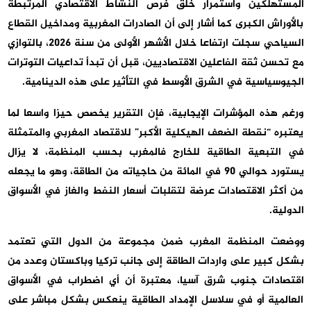
المستهلكين واستمرار خلق فرص النشاط الاقتصادي المرتبطة
بالأوراش الكبرى كما أشار إلى أن الصادرات المغربية ومداخيل القطاع
السياحي سجلت ارتفاعا خلال الأشهر الأولى من سنة 2026، بالتوازي
مع تحسن ثقة الفاعلين الاقتصاديين، قبل أن تبدأ تداعيات التوترات
الجيوسياسية في الشرق الأوسط في التأثير على هذه الدينامية.
ورغم هذه المؤشرات الإيجابية، فإن التقرير يخصص حيزا واسعا لما
يعتبره “نقطة الضعف الهيكلية الأكبر” للاقتصاد المغربي والمتمثلة
في التبعية الطاقية للخارج فالمغرب بحسب المنظمة، لا يزال
يستورد حوالي 90 في المائة من حاجياته من الطاقة، وهو ما يجعله
من أكثر الاقتصادات عرضة لتقلبات أسعار النفط والغاز في الأسواق
الدولية.
ووضعت المنظمة المغرب ضمن مجموعة من الدول التي تعتمد
بشكل كبير على واردات الطاقة إلى جانب تركيا وباكستان وعدد من
اقتصادات جنوب شرق آسيا، معتبرة أن أي اضطراب في الأسواق
العالمية أو في سلاسل الإمداد الطاقية ينعكس بشكل مباشر على