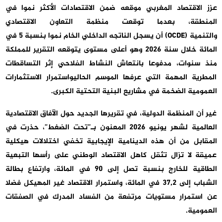
عزز الاقتصاد المغربي موقعه ضمن الاقتصادات الأكثر نموا في
المنطقة، بعدما توقعت منظمة التعاون الاقتصادي
والتنمية (OCDE) أن يسجل الناتجه الداخلي الخام نموا بنسبة 5 في
المائة خلال سنة 2026 وهو أعلى مستوى يتوقعه التقرير للمملكة
منذ سنوات، مدفوعا بانتعاش النشاط الفلاحي إثر التساقطات
المطرية المهمة التي عرفها الموسم الحاليواستمرار الاستثمارات
العمومية الضخمة في مشاريع البنية التحتية الكبرى.
غير أن المنظمة الدولية، في تقريرها الجديد حول الآفاق الاقتصادية
العالمية لشهر يونيو 2026 المعنون بـ”تحت الضغط”، حذرت في
المقابل من أن هذه الدينامية الإيجابية تخفي اختلالات هيكلية
عميقة لا تزال تثقل كاهل الاقتصاد الوطني على رأسها التبعية
الطاقية للخارج بنسبة تصل إلى 90 في المائة، وارتفاع بطالة
الشباب إلى 37,2 في المائة، واستمرار الاقتصاد غير المهيكل فضلا
عن استمرار مستويات مرتفعة من الفساد المدرك في الصفقات
العمومية.