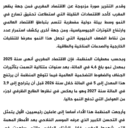
وقدم التقرير صورة مزدوجة عن الاقتصاد المغربي فمن جهة يظهر
المغرب كأحد الاقتصادات القليلة التي استطاعت تحقيق تسارع في
النمو وسط بيئة دولية مضطربة تتسم بتباطؤ الاقتصاد العالمي
وارتفاع التوترات الجيوسياسية، ومن جهة أخرى يكشف استمرار عدد
من نقاط الضعف البنيوية التي تجعل هذا النمو معرضا للتقلبات
الخارجية والصدمات المناخية والطاقية.
وبحسب معطيات المنظمة، فإن الاقتصاد المغربي أنهى سنة 2025
بمعدل نمو بلغ 4,6 في المائة، بعد سنوات متتالية اتسمت بتأثيرات
الجفاف والضغوط التضخمية العالمية فيما تتوقع المنظمة أن يرتفع
هذا المعدل إلى 5 في المائة خلال سنة 2026 قبل أن يتراجع إلى 3,9
في المائة سنة 2027 وهو ما يعكس في نظرها الطابع الظرفي لجزء
من العوامل التي تدفع النمو حاليا.
وأرجعت المنظمة هذا الأداء أساسا إلى عاملين رئيسيين، الأول يتمثل
في التحسن الكبير الذي عرفه الموسم الفلاحي بعد الأمطار المهمة