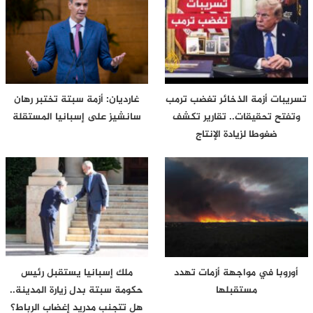
تسريبات أزمة الذخائر تغضب ترمب
غارديان: أزمة سبتة تختبر رهان
وتفتح تحقيقات.. تقارير تكشف
سانشيز على إسبانيا المستقلة
ضغوطا لزيادة الإنتاج
أوروبا في مواجهة أزمات تهدد
ملك إسبانيا يستقبل رئيس
مستقبلها
حكومة سبتة بدل زيارة المدينة..
هل تتجنب مدريد إغضاب الرباط؟