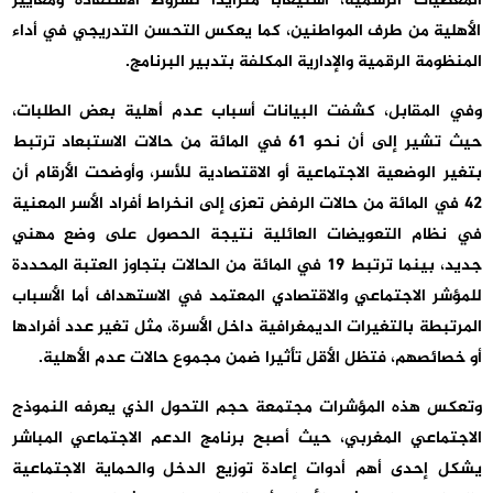
المعطيات الرسمية، استيعابا متزايدا لشروط الاستفادة ومعايير
الأهلية من طرف المواطنين، كما يعكس التحسن التدريجي في أداء
المنظومة الرقمية والإدارية المكلفة بتدبير البرنامج.
وفي المقابل، كشفت البيانات أسباب عدم أهلية بعض الطلبات،
حيث تشير إلى أن نحو 61 في المائة من حالات الاستبعاد ترتبط
بتغير الوضعية الاجتماعية أو الاقتصادية للأسر، وأوضحت الأرقام أن
42 في المائة من حالات الرفض تعزى إلى انخراط أفراد الأسر المعنية
في نظام التعويضات العائلية نتيجة الحصول على وضع مهني
جديد، بينما ترتبط 19 في المائة من الحالات بتجاوز العتبة المحددة
للمؤشر الاجتماعي والاقتصادي المعتمد في الاستهداف أما الأسباب
المرتبطة بالتغيرات الديمغرافية داخل الأسرة، مثل تغير عدد أفرادها
أو خصائصهم، فتظل الأقل تأثيرا ضمن مجموع حالات عدم الأهلية.
وتعكس هذه المؤشرات مجتمعة حجم التحول الذي يعرفه النموذج
الاجتماعي المغربي، حيث أصبح برنامج الدعم الاجتماعي المباشر
يشكل إحدى أهم أدوات إعادة توزيع الدخل والحماية الاجتماعية