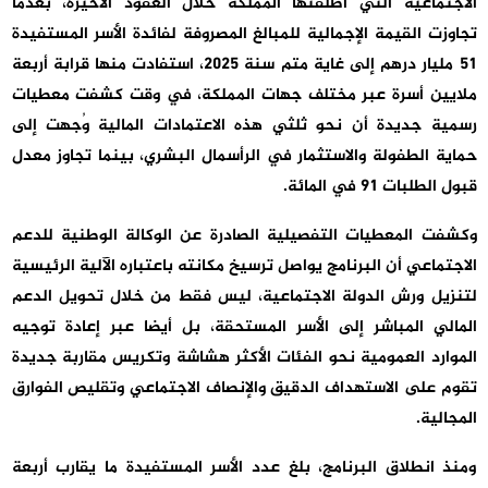
الاجتماعية التي أطلقتها المملكة خلال العقود الأخيرة، بعدما
تجاوزت القيمة الإجمالية للمبالغ المصروفة لفائدة الأسر المستفيدة
51 مليار درهم إلى غاية متم سنة 2025، استفادت منها قرابة أربعة
ملايين أسرة عبر مختلف جهات المملكة، في وقت كشفت معطيات
رسمية جديدة أن نحو ثلثي هذه الاعتمادات المالية وُجهت إلى
حماية الطفولة والاستثمار في الرأسمال البشري، بينما تجاوز معدل
قبول الطلبات 91 في المائة.
وكشفت المعطيات التفصيلية الصادرة عن الوكالة الوطنية للدعم
الاجتماعي أن البرنامج يواصل ترسيخ مكانته باعتباره الآلية الرئيسية
لتنزيل ورش الدولة الاجتماعية، ليس فقط من خلال تحويل الدعم
المالي المباشر إلى الأسر المستحقة، بل أيضا عبر إعادة توجيه
الموارد العمومية نحو الفئات الأكثر هشاشة وتكريس مقاربة جديدة
تقوم على الاستهداف الدقيق والإنصاف الاجتماعي وتقليص الفوارق
المجالية.
ومنذ انطلاق البرنامج، بلغ عدد الأسر المستفيدة ما يقارب أربعة