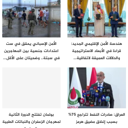
هندسة الأمن الإقليمي الجديد:
الأمن الإسباني يحقق في ست
قراءة في الأبعاد الاستراتيجية
اعتداءات جنسية بين المهاجرين
والدلالات العميقة لاتفاقية…
في سبتة.. وضحيتان على الأقل…
العراق: صادرات النفط تتراجع 75%
بولمان تفتتح الدورة الثانية
بسبب إغلاق مضيق هرمز
لمهرجان الزعفران والنباتات الطبية