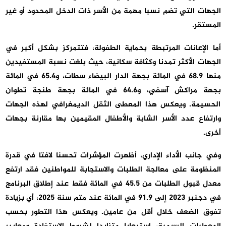
الجهات التي تضم نسبا مهمة من الأسر ذات الدخل المحدود أو غير
المستقر.
أما الإعانات المرتبطة بحماية الطفولة، فتتمركز بشكل أكبر في
الجهات الأكثر تمدنا وكثافة سكانية، حيث بلغت نسبة المستفيدين
منها 68.9 في المائة بجهة الدار البيضاء سطات، و65.4 في المائة
بجهة مراكش آسفي، و64.6 في المائة بجهة طنجة تطوان
الحسيمة. ويعكس هذا المعطى الثقل الديمغرافي لهذه الجهات
وارتفاع عدد الأسر الشابة والأطفال المقيمين بها مقارنة بجهات
أخرى.
وفي جانب الأداء الإداري، أظهرت المؤشرات تحسنا لافتا في قدرة
المنظومة على معالجة الطلبات والاستجابة للمواطنين فقد ارتفع
معدل قبول الطلبات من 45.5 في المائة فقط عند إطلاق البرنامج
في دجنبر 2023 إلى 91.9 في المائة عند متم سنة 2025، أي بزيادة
تفوق الضعف خلال أقل من عامين. ويعكس هذا التطور بحسب