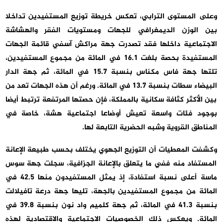
وعلى المستوى الترابي، تعكس خريطة توزيع المستفيدين تداخلا
بين الوزن الديمغرافي للجهات ومستويات الفقر والهشاشة
الاجتماعية داخلها فقد تصدرت جهة مراكش آسفي قائمة الجهات
المستفيدة بحصة بلغت 16.1 في المائة من مجموع المستفيدين،
تلتها جهة فاس مكناس بنسبة 15.7 في المائة، ثم جهة الدار
البيضاء سطات بنسبة 13.7 في المائة. ورغم أن هذه الجهات تعد من
بين الأكثر كثافة سكانية بالمملكة، فإن حصتها المرتفعة ترتبط أيضا
بوجود فئات واسعة تعيش أوضاعا اجتماعية هشة، خاصة في
المناطق القروية وشبه الحضرية التابعة لها.
وكشفت المعطيات أن التوزيع الجهوي يختلف بحسب طبيعة الإعانة
المستفاد منه ففي ما يتعلق بالإعانة الجزافية، سجلت جهة سوس
ماسة أعلى نسبة استفادة، إذ يمثل المستفيدون منها 42.5 في
المائة من مجموع المستفيدين بالجهة، تليها جهة درعة تافيلالت
بنسبة 41.3 في المائة، ثم جهة كلميم واد نون بنسبة 39.8 في
المائة. ويعكس ذلك الخصوصيات الاجتماعية والاقتصادية لهذه