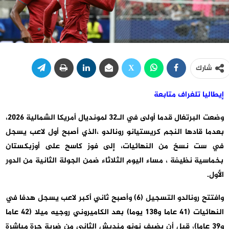
شارك
إيطاليا تلغراف متابعة
وضعت البرتغال قدما أولى في الـ32 لمونديال أمريكا الشمالية 2026،
بعدما قادها النجم كريستيانو رونالدو ،الذي أصبح أول لاعب يسجل
في ست نسخ من النهائيات، إلى فوز كاسح على أوزبكستان
بخماسية نظيفة ، مساء اليوم الثلاثاء ضمن الجولة الثانية من الدور
الأول.
وافتتح رونالدو التسجيل (6) وأصبح ثاني أكبر لاعب يسجل هدفا في
النهائيات (41 عاما و138 يوما) بعد الكاميروني روجيه ميلا (42 عاما
و39 عاما)، قبل أن يضيف نونو منديش الثاني من ضربة حرة مباشرة