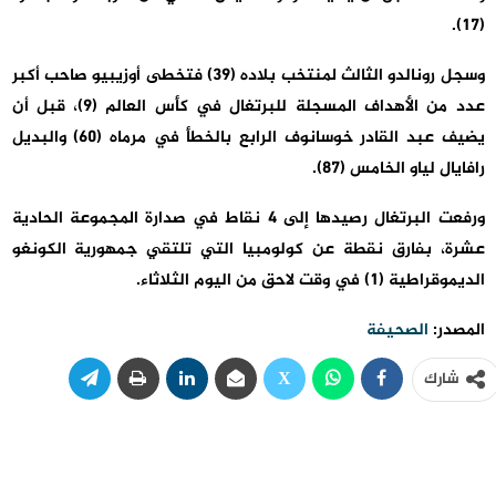
(17).
وسجل رونالدو الثالث لمنتخب بلاده (39) فتخطى أوزيبيو صاحب أكبر
عدد من الأهداف المسجلة للبرتغال في كأس العالم (9)، قبل أن
يضيف عبد القادر خوسانوف الرابع بالخطأ في مرماه (60) والبديل
رافايال لياو الخامس (87).
ورفعت البرتغال رصيدها إلى 4 نقاط في صدارة المجموعة الحادية
عشرة، بفارق نقطة عن كولومبيا التي تلتقي جمهورية الكونغو
الديموقراطية (1) في وقت لاحق من اليوم الثلاثاء.
المصدر:
الصحيفة
شارك