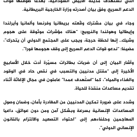
التي تستهدف مدينة الأبيّض السودانية، بعدما طوقتها قوات
الدعم السريع، وفق بيان أصدرته وزارة الخارجية البريطانية.
وجاء في بيان مشترك وقّعته بريطانيا وفرنسا وألمانيا وأيرلندا
وإيطاليا وهولندا والنرويج: “هناك مؤشرات موثوقة على هجوم
وشيك.. إنها لحظة حرجة، ويجب على المجتمع الدولي أن يتحرك”،
مضيفا: “ندعو قوات الدعم السريع إلى وقف هجومها فورا”.
وأشار البيان إلى أن ضربات بطائرات مسيّرة أدت خلال الأسابيع
الأخيرة إلى “مقتل مدنيين والتسبب في نقص حاد في الوقود
والغذاء والمياه”، كما “استُهدف عمدا” عاملون في مجال الإغاثة أثناء
تقديم مساعدات منقذة للحياة.
وشدد على ضرورة تمكين المدنيين من المغادرة بأمان، وضمان وصول
المساعدات الإنسانية بسرعة وبشكل آمن ومن دون عوائق، داعيا
المهاجمين وحلفاءهم إلى “احتواء التصعيد والالتزام بالقانون
الإنساني الدولي”.