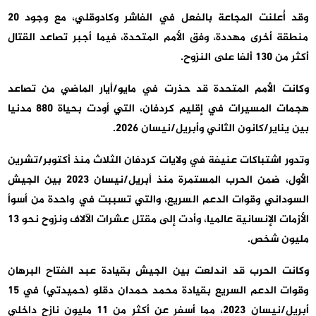
وقد أُعلنت المجاعة بالفعل في الفاشر وكادوقلي، مع وجود 20
منطقة أخرى مهددة، وفق الأمم المتحدة، فيما أجبر تصاعد القتال
أكثر من 130 ألفا على النزوح.
وكانت الأمم المتحدة قد حذرت في مايو/أيار الماضي من تصاعد
هجمات المسيرات في إقليم كردفان، التي أودت بحياة 880 مدنيا
بين يناير/كانون الثاني وأبريل/نيسان 2026.
وتدور اشتباكات عنيفة في ولايات كردفان الثلاث منذ أكتوبر/تشرين
الأول، ضمن الحرب المستمرة منذ أبريل/نيسان 2023 بين الجيش
السوداني وقوات الدعم السريع، والتي تسببت في واحدة من أسوأ
الأزمات الإنسانية عالميا، وأدت إلى مقتل عشرات الآلاف ونزوح نحو 13
مليون شخص.
وكانت الحرب قد اندلعت بين الجيش بقيادة عبد الفتاح البرهان
وقوات الدعم السريع بقيادة محمد حمدان دقلو (حميدتي) في 15
أبريل/نيسان 2023، مما أسفر عن أكثر من 11 مليون نازح داخلي