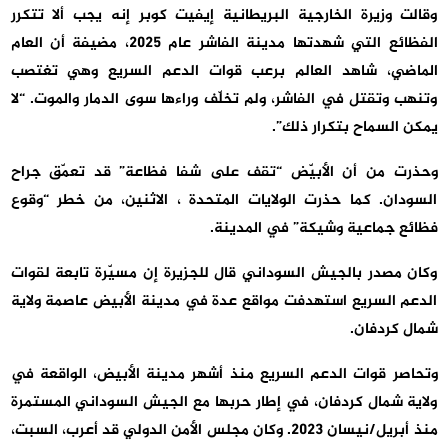
وقالت وزيرة الخارجية البريطانية إيفيت كوبر إنه يجب ألا تتكرر
الفظائع التي شهدتها مدينة الفاشر عام 2025، مضيفة أن العام
الماضي، شاهد العالم برعب قوات الدعم السريع وهي تغتصب
وتنهب وتقتل في الفاشر، ولم تخلّف وراءها سوى الدمار والموت. “لا
يمكن السماح بتكرار ذلك”.
وحذرت من أن الأبيّض “تقف على شفا فظاعة” قد تعمّق جراح
السودان. كما حذرت الولايات المتحدة ، الاثنين، من خطر “وقوع
فظائع جماعية وشيكة” في المدينة.
وكان مصدر بالجيش السوداني قال للجزيرة إن مسيّرة تابعة لقوات
الدعم السريع استهدفت مواقع عدة في مدينة الأبيض عاصمة ولاية
شمال كردفان.
وتحاصر قوات الدعم السريع منذ أشهر مدينة الأبيض، الواقعة في
ولاية شمال كردفان، في إطار حربها مع الجيش السوداني المستمرة
منذ أبريل/نيسان 2023. وكان مجلس الأمن الدولي قد أعرب، السبت،