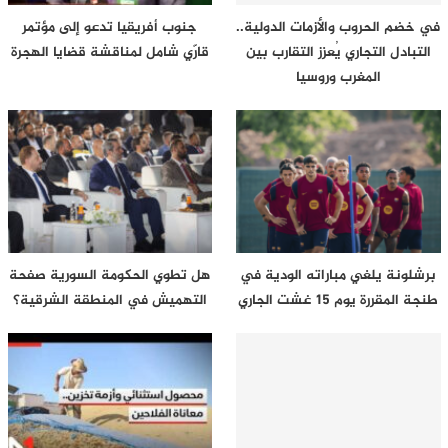
في خضم الحروب والأزمات الدولية..
جنوب أفريقيا تدعو إلى مؤتمر
التبادل التجاري يُعزز التقارب بين
قارّي شامل لمناقشة قضايا الهجرة
المغرب وروسيا
برشلونة يلغي مباراته الودية في
هل تطوي الحكومة السورية صفحة
طنجة المقررة يوم 15 غشت الجاري
التهميش في المنطقة الشرقية؟