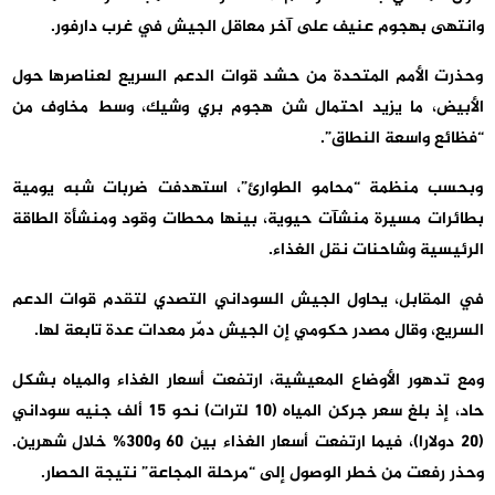
وانتهى بهجوم عنيف على آخر معاقل الجيش في غرب دارفور.
وحذرت الأمم المتحدة من حشد قوات الدعم السريع لعناصرها حول
الأبيض، ما يزيد احتمال شن هجوم بري وشيك، وسط مخاوف من
“فظائع واسعة النطاق”.
وبحسب منظمة “محامو الطوارئ”، استهدفت ضربات شبه يومية
بطائرات مسيرة منشآت حيوية، بينها محطات وقود ومنشأة الطاقة
الرئيسية وشاحنات نقل الغذاء.
في المقابل، يحاول الجيش السوداني التصدي لتقدم قوات الدعم
السريع، وقال مصدر حكومي إن الجيش دمّر معدات عدة تابعة لها.
ومع تدهور الأوضاع المعيشية، ارتفعت أسعار الغذاء والمياه بشكل
حاد، إذ بلغ سعر جركن المياه (10 لترات) نحو 15 ألف جنيه سوداني
(20 دولارا)، فيما ارتفعت أسعار الغذاء بين 60 و300% خلال شهرين.
وحذر رفعت من خطر الوصول إلى “مرحلة المجاعة” نتيجة الحصار.