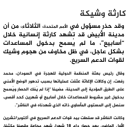
كارثة وشيكة
وقد حذر مسؤول في
، الثلاثاء، من أن
الأمم المتحدة
مدينة الأبيض قد تشهد كارثة إنسانية خلال
“أسابيع”، ما لم يُسمح بدخول المساعدات
بشكل عاجل، في ظل مخاوف من هجوم وشيك
لقوات الدعم السريع.
وقال رئيس بعثة المنظمة الدولية للهجرة في السودان، محمد
رفعت، إن وكالات الإغاثة علّقت عملياتها بسبب تدهور الوضع الأمني
على الطرق المؤدية إلى المدينة، مضيفا “إذا لم يُفك الحصار ويُسمح
بدخول غير مشروط للمساعدات خلال أسابيع أو شهرين كحد أقصى،
سنصل إلى المستوى المأساوي ذاته الذي شهدناه في الفاشر”.
وكانت الفاشر قد سقطت بيد قوات الدعم السريع في أكتوبر/تشرين
الأول الماضي بعد حصار دام 18 شهرا، شهد مجاعة وقصفا مكثفا،