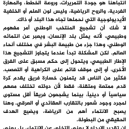
انتباهنا هو جودة التمريرات، وروعة الخطط، والمهارة
الفردية، والروح الرياضية، وليس لون العلم أو الخلفية
الأيديولوجية التي نحملها تجاه هذا البلد أو ذاك.
لا شك أن تشجيع المنتخب الوطني أمر مفهوم
وطبيعي، لأنه يمثل بلد الإنسان، ويعبر عن انتمائه
الوطني، وهذا جزء من طبيعة البشر في مختلف أنحاء
العالم. لكن المشكلة تبدأ عندما يتجاوز التشجيع هذا
الإطار الطبيعي، ويتحول إلى حكم مسبق على الفرق
الأخرى، أو إلى موقف قائم على الكراهية أو التعصب.
فكثير من الناس قد يتمنون خسارة فريق يقدم كرة
قدم ممتعة ومتقنة، فقط لأن دولته تختلف معهم
سياسياً أو دينياً، بينما يشجعون فريقاً أقل مستوى
لمجرد وجود شعور بالتقارب العقائدي أو العرقي. وهنا
يصبح الانتماء أهم من الرياضة، ويضيع الهدف
الحقيقي من البطولة.
إن تقدير الإبداع لا يعني التخلي عن الانتماء، بل يعني