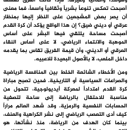
وهولندا وألمانيا وغيرها. فإذا كانت الفرق نفسها
أصبحت تعكس تنوعاً بشرياً وثقافياً واسعاً، فما معنى
أن يصر بعض المشجعين على النظر إليها بمنظار
عرقي أو ديني ضيق؟ إن هذا الواقع يؤكد أن كرة القدم
أصبحت مساحة يلتقي فيها البشر على أساس
الموهبة والانتماء الرياضي، لا على أساس النقاء
العرقي أو الديني، وأن قيمة الفريق تقاس بما يقدمه
داخل الملعب، لا بالأصول البعيدة للاعبيه.
ومن الأخطاء الشائعة الخلط بين المنافسة الرياضية
والصراعات السياسية أو التاريخية. فحين تصبح مباراة
كرة القدم امتداداً لمعركة أيديولوجية، تتحول من
مناسبة للاحتفال بالرياضة إلى ساحة لتصفية
الحسابات النفسية والرمزية. وقد شهد العالم مراراً
كيف أدى التعصب الرياضي إلى نشر الكراهية والعنف،
بينما كان الهدف من الرياضة، منذ نشأتها، هو