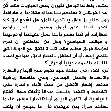
يمثله. ولطالما تجاهل كثيرون بعض المباريات فقط لأن
أحد الفريقين لا يعنيهم سياسياً أو عقائدياً أو جغرافياً.
ومن هنا يبرز سؤال يستحق التأمل: هل نشجع فرق كرة
القدم لأنها تقدم أجمل مستويات اللعب وأرقى
المهارات، أم لأننا نشعر بأنها تمثل عقيدتنا أو قوميتنا
أو موقفنا السياسي؟ وهل من المنطقي أن نفرح
لهزيمة فريق عظيم فقط لأننا لا نتفق مع الدولة التي
ينتمي إليها، أو أن نحتفل بانتصار فريق متواضع لمجرد
أننا نتعاطف معه دينياً أو عرقياً؟
كرة القدم، في أصلها، لعبة تقوم على الإبداع والمهارة
والانضباط والعمل الجماعي. وهي منافسة رياضية
هدفها إظهار الأفضل من حيث الأداء والقدرة على
التخطيط والتنفيذ، وليست ميداناً لإثبات صحة الأفكار
السياسية أو التفوق الديني أو الانتصار العرقي. عندما
نشاهد مباراة بين فريقين، فإن ما ينبغي أن يلفت