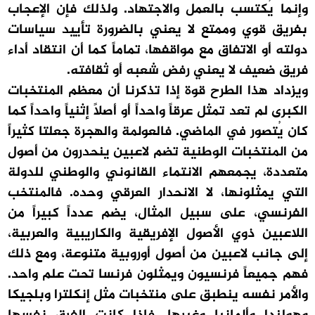
وإنما يُكتسب بالعمل والاجتهاد. ولذلك فإن الإعجاب
بفريق قوي وممتع لا يعني بالضرورة تأييد سياسات
دولته أو الاتفاق مع مواقفها، تماماً كما أن انتقاد أداء
فريق ضعيف لا يعني رفض شعبه أو ثقافته.
ويزداد هذا الطرح قوة إذا تذكرنا أن معظم المنتخبات
الكبرى لم تعد تمثل عرقاً واحداً أو أصلاً إثنياً واحداً كما
كان يُتصور في الماضي. فالعولمة والهجرة جعلتا كثيراً
من المنتخبات الوطنية تضم لاعبين ينحدرون من أصول
متعددة، يجمعهم الانتماء القانوني والوطني للدولة
التي يمثلونها، لا الانحدار العرقي وحده. فالمنتخب
الفرنسي، على سبيل المثال، يضم عدداً كبيراً من
اللاعبين ذوي الأصول الإفريقية والكاريبية والعربية،
إلى جانب لاعبين من أصول أوروبية متنوعة، ومع ذلك
فهم جميعاً فرنسيون ويمثلون فرنسا تحت علم واحد.
والأمر نفسه ينطبق على منتخبات مثل إنكلترا وبلجيكا