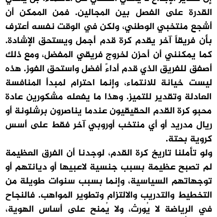
القدرة على الفصل بين المجالين. فمن الممكن أن
أشجع منتخبي الوطني، ولكن في الوقت نفسه أعترف
بأن فريقاً آخر يقدم كرة قدم أجمل ويستحق الإشادة.
كما يمكنني أن أحزن لخروج فريقي المفضل، ومع ذلك
أصفق للفريق الذي قدم أداءً أفضل واستحق الفوز. هذه
ليست خيانة للانتماء، وإنما احترام لمبدأ المنافسة
العادلة وتقدير للتميز. وهذا ما يفعله مشكورين عادة
محبو كرة القدم الحقيقيون عندما يناصرون برشلونة أو
ريال مدريد أو أي منتخب أوروبي آخر فقط على أسس
كروية بحتة.
ولو تأملنا تاريخ كرة القدم، لوجدنا أن الفرق العظيمة
لم تصبح عظيمة بسبب جنسية لاعبيها أو ديانتهم أو
توجهاتهم السياسية، وإنما بسبب سنوات طويلة من
التخطيط والتدريب والالتزام وتطوير المواهب. فالنجاح
في الرياضة لا يُورث، ولا يُمنح على أساس الهوية،