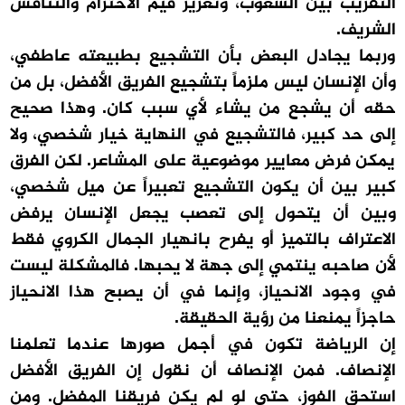
التقريب بين الشعوب، وتعزيز قيم الاحترام والتنافس
الشريف.
وربما يجادل البعض بأن التشجيع بطبيعته عاطفي،
وأن الإنسان ليس ملزماً بتشجيع الفريق الأفضل، بل من
حقه أن يشجع من يشاء لأي سبب كان. وهذا صحيح
إلى حد كبير، فالتشجيع في النهاية خيار شخصي، ولا
يمكن فرض معايير موضوعية على المشاعر. لكن الفرق
كبير بين أن يكون التشجيع تعبيراً عن ميل شخصي،
وبين أن يتحول إلى تعصب يجعل الإنسان يرفض
الاعتراف بالتميز أو يفرح بانهيار الجمال الكروي فقط
لأن صاحبه ينتمي إلى جهة لا يحبها. فالمشكلة ليست
في وجود الانحياز، وإنما في أن يصبح هذا الانحياز
حاجزاً يمنعنا من رؤية الحقيقة.
إن الرياضة تكون في أجمل صورها عندما تعلمنا
الإنصاف. فمن الإنصاف أن نقول إن الفريق الأفضل
استحق الفوز، حتى لو لم يكن فريقنا المفضل. ومن