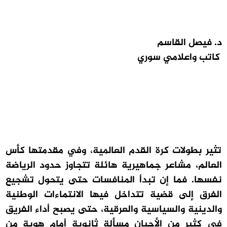
د. فيصل القاسم
كاتب واعلامي سوري
تثير بطولات كرة القدم العالمية، وفي مقدمتها كأس
العالم، مشاعر جماهيرية هائلة تتجاوز حدود الرياضة
نفسها. فما إن تبدأ المنافسات حتى يتحول تشجيع
الفرق إلى قضية تتداخل فيها الانتماءات الوطنية
والدينية والسياسية والعرقية، حتى يصبح أداء الفريق
في كثير من الأحيان مسألة ثانوية أمام هوية من