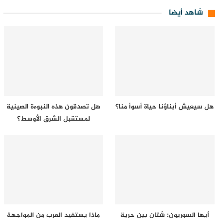
شاهد أيضا
هل سيعيش أبناؤنا حياة أسوأ منا؟
هل تصدقون هذه النبوءة الصينية
لمستقبل الشرق الأوسط؟
أيها السوريون: شتان بين حرية
ماذا يستفيد العرب من المواجهة