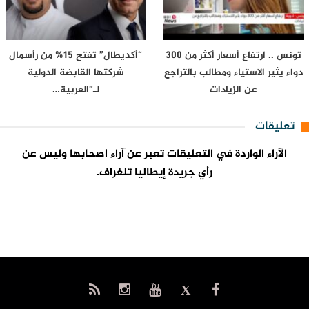
تونس .. ارتفاع أسعار أكثر من 300
“أكديطال” تفتح 15% من رأسمال
دواء يثير الاستياء ومطالب بالتراجع
شركتها القابضة الدولية
عن الزيادات
لـ”العربية…
تعليقات
الآراء الواردة في التعليقات تعبر عن آراء اصحابها وليس عن
رأي جريدة إيطاليا تلغراف.