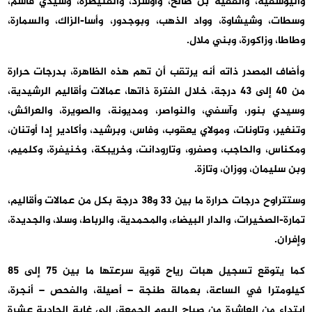
واليوسفية، والفقيه بن صالح، وأوسرد، والقنيطرة، وسيدي قاسم،
وسطات، وشيشاوة، وواد الذهب، وبوجدور، وأسا-الزاك، والسمارة،
وطاطا، وزاكورة، وبني ملال.
وأضاف المصدر ذاته أنه يرتقب أن تهم هذه الظاهرة، بدرجات حرارة
من 40 إلى 43 درجة، خلال الفترة ذاتها، عمالات وأقاليم الرشيدية،
وسيدي بنور، وآسفي، والنواصر، ومديونة، والصويرة، والعرائش،
وتنغير، وتاونات، ومولاي يعقوب، وفاس، وبرشيد، وأكادير إدا أوتنان،
ومكناس، والحاجب، وصفرو، وتارودانت، وخريبكة، وخنيفرة، وكلميم،
وبن سليمان، ووزان، وتازة.
وستتراوح درجات حرارة ما بين 33 و38 درجة بكل من عمالات وأقاليم،
تمارة-الصخيرات، والدار البيضاء، والمحمدية، والرباط، وسلا، والجديدة،
وإفران.
كما يتوقع تسجيل هبات رياح قوية سرعتها ما بين 75 إلى 85
كيلومترا في الساعة، بعمالة طنجة – أصيلة، والفحص – أنجرة،
ابتداء من العاشرة من صباح اليوم الجمعة، إلى غاية الحادية عشرة