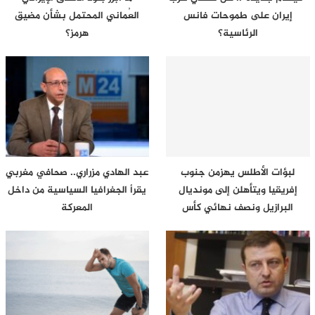
إيران على طموحات فانس
العُماني المحتمل بشأن مضيق
الرئاسية؟
هرمز؟
لبؤات الأطلس يهزمن جنوب
عبد الهادي مزراري.. صحافي مغربي
إفريقيا ويتأهلن إلى مونديال
يقرأ الجغرافيا السياسية من داخل
البرازيل ونصف نهائي كأس
المعركة
إفريقيا…