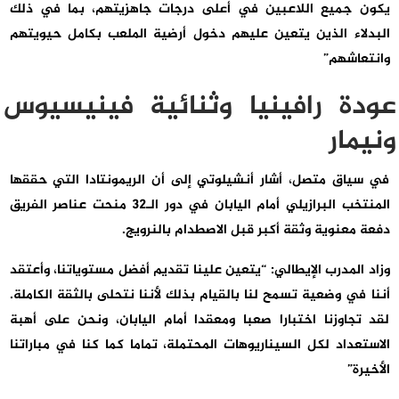
يكون جميع اللاعبين في أعلى درجات جاهزيتهم، بما في ذلك
البدلاء الذين يتعين عليهم دخول أرضية الملعب بكامل حيويتهم
وانتعاشهم”
عودة رافينيا وثنائية فينيسيوس
ونيمار
في سياق متصل، أشار أنشيلوتي إلى أن الريمونتادا التي حققها
المنتخب البرازيلي أمام اليابان في دور الـ32 منحت عناصر الفريق
دفعة معنوية وثقة أكبر قبل الاصطدام بالنرويج.
وزاد المدرب الإيطالي: “يتعين علينا تقديم أفضل مستوياتنا، وأعتقد
أننا في وضعية تسمح لنا بالقيام بذلك لأننا نتحلى بالثقة الكاملة.
لقد تجاوزنا اختبارا صعبا ومعقدا أمام اليابان، ونحن على أهبة
الاستعداد لكل السيناريوهات المحتملة، تماما كما كنا في مباراتنا
الأخيرة”