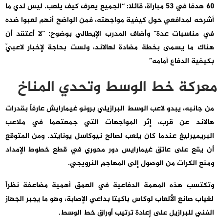
60 هدفا في 53 مباراة، قائلا: “الجميع يعرف كيف يلعب. ليس لدي ما
أشرحه لمدافعي حول كيفية مواجهته، فمن الواضح أنهم لعبوا ضده
في مناسبات عدة” وأضاف المدرب الإيطالي بوضوح: “لا أعتقد أن
هناك ما يسمى بخطة مضادة لهالاند، ولست بحاجة لإخبار لاعبيّ
بكيفية الدفاع أمامه”
معركة خط الوسط وتحدي المناخ
من جانبه، يبدو لاعب الوسط البرازيلي برونو غيمارايش عارفاً بقدرات
هالاند عن قرب، إثر المواجهات التي جمعتهما في ملاعب
البريميرليغ عندما كان يلعب لصالح نيوكاسل يونايتد. ومن المتوقع
أن يقع على عاتق غيمارايس دور محوري في قطع خطوط الإمداد
ومنع الكرات من الوصول إلى المهاجم النرويجي.
وتكتسب هذه المهمة الدفاعية في العمق أهمية مضاعفة نظراً
لغياب صانع الألعاب لوكاس باكيتا بداعي الإصابة، وهو ما يجبر الجهاز
الفني للبرازيل على إعادة ترتيب أوراق خط الوسط.