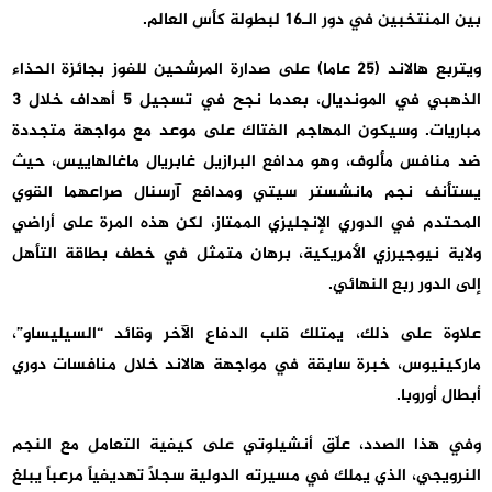
بين المنتخبين في دور الـ16 لبطولة كأس العالم.
ويتربع هالاند (25 عاما) على صدارة المرشحين للفوز بجائزة الحذاء
الذهبي في المونديال، بعدما نجح في تسجيل 5 أهداف خلال 3
مباريات. وسيكون المهاجم الفتاك على موعد مع مواجهة متجددة
ضد منافس مألوف، وهو مدافع البرازيل غابريال ماغالهاييس، حيث
يستأنف نجم مانشستر سيتي ومدافع آرسنال صراعهما القوي
المحتدم في الدوري الإنجليزي الممتاز، لكن هذه المرة على أراضي
ولاية نيوجيرزي الأمريكية، برهان متمثل في خطف بطاقة التأهل
إلى الدور ربع النهائي.
علاوة على ذلك، يمتلك قلب الدفاع الآخر وقائد “السيليساو”،
ماركينيوس، خبرة سابقة في مواجهة هالاند خلال منافسات دوري
أبطال أوروبا.
وفي هذا الصدد، علّق أنشيلوتي على كيفية التعامل مع النجم
النرويجي، الذي يملك في مسيرته الدولية سجلاً تهديفياً مرعباً يبلغ