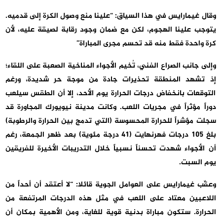
وقال غيمارايس في هذا السياق: “علينا منع وصول الكرة إلى قدميه.
يتوجب علينا الهجوم، لكن مع ضمان وجود رقابة لصيقة عليه، لأن
كرة واحدة فقط منه قد تحسم مجرى المباراة”
وإلى جانب الصراع الفني، تُخيم الأجواء المناخية الصعبة على اللقاء؛
إذ تشهد المنطقة تحذيرات جادة من موجة حر شديدة، ورغم
التوقعات بانخفاض درجات الحرارة يوم الأحد، إلا أن الطقس سيلعب
دوراً مؤثراً في مجريات اللعب. وكانت مدينة نيويورك المجاورة قد
سجلت مؤشراً للحرارة المحسوسة (التي تدمج بين الحرارة والرطوبة)
بلغ 105 درجات فهرنهايت (41 درجة مئوية) بعد ظهر الجمعة، رغم
أن الأجواء شهدت تحسناً نسبياً خلال التدريبات الأخيرة للفريقين
يوم السبت.
وعقّب غيمارايس على العوامل الجوية قائلا: “لا أعتقد أن أحداً من
اللاعبين معتاد على اللعب في مثل هذه الدرجات المرتفعة من
الحرارة. ستكون مباراة بدنية قوية للغاية، ومن الأهمية بمكان أن