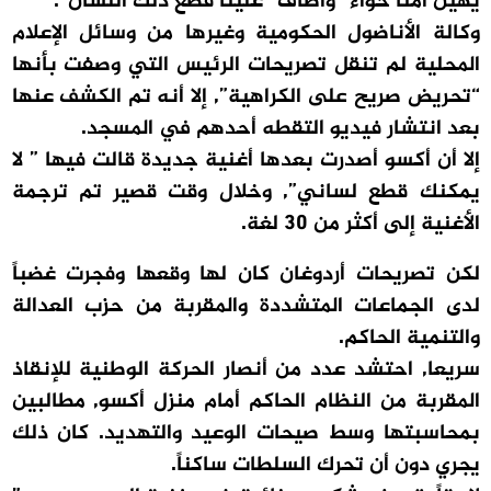
يهين أمنا حواء” وأضاف “علينا قطع ذلك اللسان”.
وكالة الأناضول الحكومية وغيرها من وسائل الإعلام
المحلية لم تنقل تصريحات الرئيس التي وصفت بأنها
“تحريض صريح على الكراهية”, إلا أنه تم الكشف عنها
بعد انتشار فيديو التقطه أحدهم في المسجد.
إلا أن أكسو أصدرت بعدها أغنية جديدة قالت فيها ” لا
يمكنك قطع لساني”, وخلال وقت قصير تم ترجمة
الأغنية إلى أكثر من 30 لغة.
لكن تصريحات أردوغان كان لها وقعها وفجرت غضباً
لدى الجماعات المتشددة والمقربة من حزب العدالة
والتنمية الحاكم.
سريعا, احتشد عدد من أنصار الحركة الوطنية للإنقاذ
المقربة من النظام الحاكم أمام منزل أكسو, مطالبين
بمحاسبتها وسط صيحات الوعيد والتهديد. كان ذلك
يجري دون أن تحرك السلطات ساكناً.