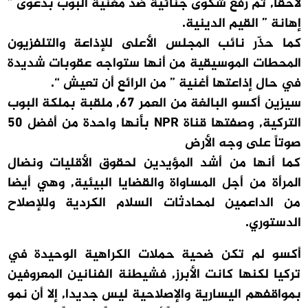
لاحقاً, تم رفع شكوى جنائية ضد مغنية البوب بدعوى ”
إهانة ” القيم الدينية.
كما حذّر نائب المجلس الأعلى للإذاعة والتلفزيون
المحطات الموسيقية من أنها ستواجه عقوبات شديدة
في حال إذاعتها أغنية ” من الرائع أن تعيش “.
سيزين أكسو البالغة من العمر 67, ملقبة بملكة البوب
التركية, وصفتها قناة NPR بأنها واحدة من أفضل 50
صوتاً على وجه الأرض
كما أنها من أشد المؤيدين لحقوق الأقليات ونضال
المرأة من أجل المساواة والقضايا البيئية, وهي أيضا
من الداعمين لمحادثات السلام الكردية وللإصلاح
الدستوري.
أكسو لم تكن ضحية حملات الكراهية الوحيدة في
تركيا لكنها كانت الأبرز, فشيطنة الفنانين المعروفين
بمواقفهم اليسارية والإصلاحية ليس جديدا, إلا أن نمو