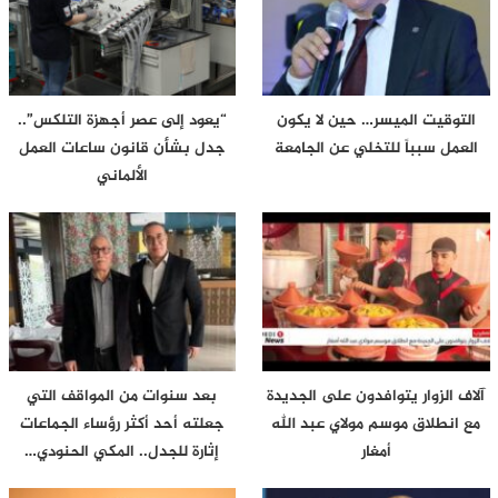
التوقيت الميسر… حين لا يكون
“يعود إلى عصر أجهزة التلكس”..
العمل سبباً للتخلي عن الجامعة
جدل بشأن قانون ساعات العمل
الألماني
آلاف الزوار يتوافدون على الجديدة
بعد سنوات من المواقف التي
مع انطلاق موسم مولاي عبد الله
جعلته أحد أكثر رؤساء الجماعات
أمغار
إثارة للجدل.. المكي الحنودي…