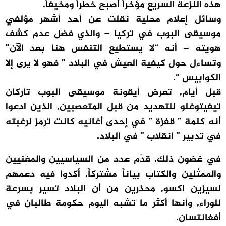
هذه النزعة السريع مؤخراً أصبح خطراً ومخيفاً.
وسائل إعلام محلية نقلت عن أحد أشهر مؤلفي
موسيقى البوب في تركيا – والذي فضل عدم كشف
هويته – أنه “لا يستطيع التنفس هنا بعد الآن”
وتساءل حول كيفية العيش في البلاد ” فهو لا يرى إلا
الكوابيس “.
قبل أيام, تعرض أيقونة موسيقى البوب تاركان
تيفيتوغلو للتهديد من قبل المتعصبين, الذين ادعوا
أنه كلمة ” قفزة ” في إحدى أغانيه كانت ترمز لرغبته
في تدبير ” انقلاب ” في البلاد.
في غضون ذلك, قدّم عدد من السياسيين والمغنيين
والممثلين والكتاب بياناً مشتركاً, أكدوا فيه دعمهم
لسيزين اكسو, محذرين من أن البلاد تسير بسرعة
للوراء, وأنها أكثر ما تشبه اليوم حكومة طالبان في
أفغانتسان.