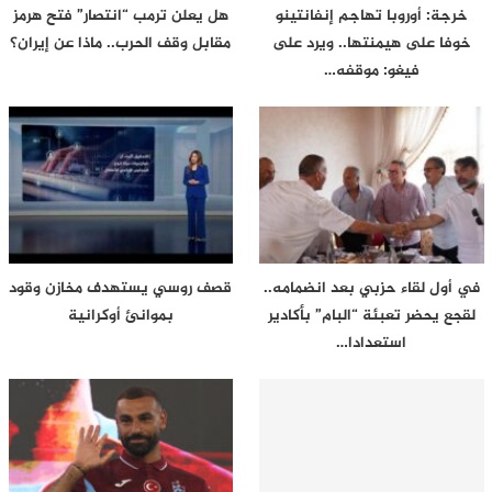
خرجة: أوروبا تهاجم إنفانتينو
هل يعلن ترمب “انتصار” فتح هرمز
خوفا على هيمنتها.. ويرد على
مقابل وقف الحرب.. ماذا عن إيران؟
فيغو: موقفه…
في أول لقاء حزبي بعد انضمامه..
قصف روسي يستهدف مخازن وقود
لقجع يحضر تعبئة “البام” بأكادير
بموانئ أوكرانية
استعدادا…