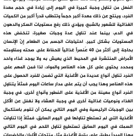
الفعل من تناول وجبة كبيرة في اليوم إلى زيادة في حجم معدة
الفرد، وينتج عن ذلك معدة أكبر حجماً وتتطلب قدراً أكبر من الكميات
الغذائية للشعور بالشبع، ويؤدي ذلك رفع مستويات السكر والدهون
في الدم، بينما عند تناول عدة وجبات صغيرة، تنخفض هذه
المستويات بشكل كبير. احتياجات الجسم من الطعام إنّ الإنسان
بحاجة إلى أكثر من 40 عُنصراً غذائياً للحفاظ على صحته ومقاومته
الأمراض المنتشرة في المحيط الذي يعيش به ولا يوجد غذاء واحد
ومحدد يحتوي على كل هذه العناصر والمواد، لذا فمن المهم على
الفرد تناول أنواع عديدة من الأغذية التي تضمن للفرد الحصول على
هذه العناصر وهذا يجب أن يتم على مدار ساعات اليوم فمثلاً يتناول
الفرد أنواع معينة من الأغذية على الفطور وأنواع أخرى، في وجبة
الغذاء ونوعيات غذائية أخرى في وجبة العشاء ولا نغفل عن الأكل
بين الوجبات الرئيسية وفي اليوم التالي يمكن أن تقوم باستكمال
الأغذية التي لم تستطع تناولها في اليوم السابق، فمثلاً إذا تناولت
السمك في اليوم السابق تستطيع تناول اللحم في اليوم التالي
وهذا المبدأ يطبق على بقية الأغذية مثل منتجات الألبان والخضروات