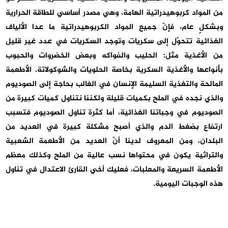
من المواد كربوهيدراتية الهامة، وهي مصدر أساسي للطاقة الحرارية
وبشكلٍ عام، فإنّ جميع المواد الكربوهيدراتية ما عدا الألياف
الغذائية تتحوّل إلى سكريات وتوجد السكريات في عدد غير قليل
من الأغذية مثل: الحليب والفواكه وبعض الخضروات والحبوب
بأنواعها والأغذية السكرية بخاصة الحلويات والشوكولاتة. الأطعمة
المالحة والتغذية السليمة الإنسان في الغالب بحاجة إلى الصوديوم
والذي نجده في الملح بكميات قليلة ولكننا نتناول كميات كبيرة من
الصوديوم في وجباتنا الغذائية، أما كثرة تناول الصوديوم فتسبب
ارتفاع بضغط الدم والذي أصبح مشكلة كبيرة في العديد من
البلدان، ومن المعروف لدينا أنّ العديد من الأطعمة الشعبية
والتراثية يكون في محتواها نسب عالية من الملح وكذلك معظم
الأطعمة السريعة والمعلبات، فعليك أخي القارئ الاعتدال في تناول
هذه الوجبات اليومية.