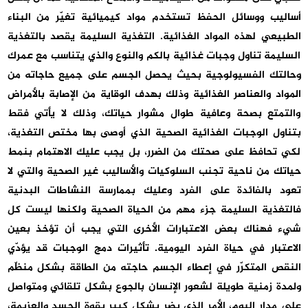
أساليب ووسائل الحفظ تستخدم مواد كيميائية تغيّر من البناء
الطبيعي لهذه المواد الغذائية. التغذية السليمة يقصد بالتغذية
السليمة تناول وجبات غذائية بالكم والنوع والذي يتناسب مع عمرك
وحالتك الفسيولوجية بحيث يحصل الجسم على جميع حاجاته من
المواد والعناصر الغذائية وذلك بهدف الوقاية من الإصابة بالأمراض
والتمتع بصحة وعافية طوال مشوار حياتك، وذلك لا يأتي فقط
بتناول الوجبات الغذائية الصحية الذي أوصى بها مختص التغذية،
لكي تحافظ على صحتك من الضرر، بل يجب عليك الاهتمام بنمط
حياتك من ناحية تجنب السلوكيات والأساليب غير الصحية والتي لا
تعود بالفائدة على الفرد وعليك بممارسة النشاطات البدنية
فالتغذية السليمة جزء مهم من الحياة الصحية ولكنها ليست كل
شيء فهناك بعض الاعتبارات الأخرى التي يجب أن تؤخذ بعين
الاعتبار في حياة الفرد اليومية. تأثيرات دمج الوجبات قد يؤدّي
النقص المتكرّر في إعطاء الجسم حاجته من الطاقة بشكل منظّم
ولمدة زمنية طويلة لشعور الإنسان بالجوع بشكل تلقائي ومتواصل
على مدار اليوم، الأمر الذي يضر بشكل كبير بقوة الجسد والعزيمة،