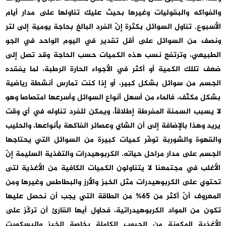
والفواكه والبقوليات وغيرها بحيث عليك تناولها على مدار أيام
الأسبوع. تناول السوائل بكثرة إنّ الفرد البالغ بحاجة يومية إلى لتر
ونصف من السوائل على أقل تقدير في اليوم الواحد في الجو
الطبيعي، وترتفع نسب هذه الكميات حسب الحاجة وقد تصل إلى
ضعف تللك الكمية أو أكثر في الأجواء الحارة الرطبة، لما يفقده
الجسم من سوائل بشكل كبير، أو إذا كنت تمارس أنشطة رياضية
بشكل مكثّف، فالماء من أسهل أنواع السوائل وأسرعها امتصاصا وهو
لا يسبب السمنة المفرطة إطلاقاً، ويمكن للفرد تناوله في أي وقت
يريد وهذا بالإضافة إلى أن الشاي وعصائر الفاكهة بأنواعها، والحليب
والقهوة والشوربة توفّر كميات كبيرة من السوائل التي يحتاجها
الجسم على مدار مراحل حياته. الكربوهيدرات والتغذية السليمة إنّ
الأغلب في مجتمعنا لا يتناولون الكميات الكافية من الأغذية لتى
تحتوي على الكربوهيدرات مثل الخبز والأرز والبطاطس وغيرها ومن
المعروف أنّ أكثر من 65% من الطاقة التي يجب أن نحصل عليها
تكون من المواد الكربوهيدراتية، فحاول أيها القارئ أن تركّز على
الأغذية المكونة من الحبوب الكاملة بخاصة الخبز والبسكويت