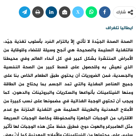
شارك
ايطاليا تلغراف
الصحة الصحة الجيّدة لا تأتي إلّا بالتزام الفرد بأسلوب تغذية جيّد،
فالتغذية السليمة والصحيحة هي أنجح وسيلة للقضاء وللوقاية من
الأمراض المنتشرة بشكل كبير في كل أنحاء العالم وفي محيطنا
الذي نعيش به وللحصول على قسط كبير من الصحة النفسية
والجسدية، فمن الضروريات أن يحتوي طبق الطعام الخاص بنا على
جميع العناصر المغذية والتي تمد الجسم بما يحتاج من الطاقة
ومنها الفيتامينات بأنواعها والسكريات والبروتينات والدهون، كما
ويجب أن تحتوي الوجبة الغذائية في مضمونها على نسب كبيرة من
الأملاح المعدنية والطريقة السليمة هي التغذية المتزنة مع عدم
الاقتراب من الوجبات الجاهزة والمحفوظة وخاصة الوجبات السريعة
مثل الهامبرغر والهوت دوج، فطرق حفظ مثل هذه الوجبات لها تأثير
سلبي على محتواها من الفيتامينات والأملاح المعدنية كما أنّ بعض