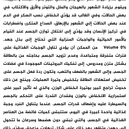
ويقوم بزيادة الشعور بالهيجان والملل والتوتر والأرق والاكتئاب في
بعض الحالات، وفي الغالب قد يؤدّي انخفاض نسب السكر في الدم
عند بعض الحالات إلي الشعور بالإرهاق، الصداع المتكرر، واضطرابات
في تركيز الإنسان وقد يؤدّي إلى اختلال توازن الجسم عند القيام
بالأمور الحياتية والواجبات المنزلية التي تحتاج إلى بذل جهد.
Volume 0% من الممكن أن يؤدي تناول الوجبات الغذائية على
فترات متفرقة ومتباعدة، وعدم تزويد الجسم بحاجته من بالطاقة
بشكل متزن ومدروس، إلى تفكيك البروتينات الموجودة في عضلات
الجسم، وإلى الشعور بالضعف والتعب، وتكون ردة فعل الجسم على
تخفيض استهلاك الطاقة بتخفيض وتيرة العمليات. وينتج عن ذلك
حدوث تراجع كبير بوتيرة انخفاض الوزن، والذي له تأثير كبير على
استمرارية الانخفاض بالوزن وفقدان القدرة على التحكم بالجسم
والسيطرة عليه وإضعاف قدرات الجسم. عندما يتناول الفرد وجبة
غذائية واحدة كبيرة في اليوم، ستتبقى كميات فائضة من العناصر
الغذائية في الجسم، والتي تبقي دون هضمها وسرعان ما تتحول
الى دهون وتظهر بعد ذلك على شكل ترهلات مزعجة، ويؤدّي ذلك