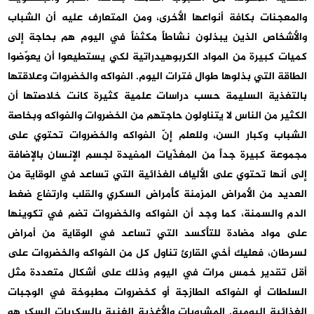
والمعجنات بكافة أنواعها الأخرى، ومن المتعارف عليه أن الشباب
والأشخاص الذين يبذلون نشاطاً مكثفاً في اليوم هم بحاجة إلى
كميات كبيرة من المواد الكربوهيدراتية لكي يستطيعوا أن يعوّضوا
الطاقة التي بذلوها طوال فترات اليوم. الفواكه والخضروات وعلاقتها
بالتغذية السليمة حسب دراسات علمية كثيرة كانت خلاصتها أن
الكثير من الناس لا يتناولون حاجتهم من الخضروات والفواكه وبخاصة
الشباب وكبار السن، وللعلم إنّ الفواكه والخضروات تحتوي على
مجموعة كبيرة جداً من المغذّيات المفيدة لجسم الإنسان بالإضافة
إلى أنها تحتوي على الألياف الغذائية التي تساعد في الوقاية من
العديد من الأمراض المزمنة كأمراض السكري والقلب وارتفاع ضغط
الدم والسمنة، كما وجد أن الفواكه والخضروات تضم في تكوينها
على مواد مضادة للتأكسد التي تساعد في الوقاية من أمراض
لسرطان، فعليك أخي القارئ تناول كل من الفواكه والخضروات على
أقل تقدير خمس مرات في اليوم وذلك على أشكال متعددة مثل
السلطات أو الفواكه الطازجة أو كخضروات مطبوخة في الوجبات
الغذائية اليومية. المشروبات والأغذية الغنية بالسكريات السكر هو