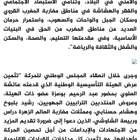
والأمني في البلاد، وتنامي الاستبعاد الاجتماعي
والفقر والهشاشة في مناطق مغاربة المغرب القروي
وسكان الجبل والواحات والسهوب، واستمرار حرمان
العديد من مناطق المغرب من الحق في البنيات
الأساسية، وفي مقدمتها التعليم، والصحة، والسكن
والشغل والثقافة والرياضة”.
وجرى خلال انعقاد المجلس الوطني للحركة “تثمين
عرض الهيئة التأسيسية الوطنية الذي قدمته عائشة
العلوي بحضور عبد الرحيم بوعزة عضو ذات الهيئة،
وعروض المنتدبين الترابيين الجهويين، رشيد بلبوخ
وهشام حسنابي، وممثلات مغاربة العالم الزهرة دراس
وربيعة الشاوشي، الذين دعوا إلى ضرورة تقديم المزيد
من الاجتهادات والإبداعات من أجل تحصين الحركة
وأهدافها، مع تثمين كل مداخلات القيادات الإقليمية