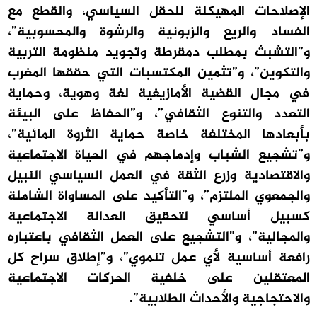
الإصلاحات المهيكلة للحقل السياسي، والقطع مع
الفساد والريع والزبونية والرشوة والمحسوبية”،
و”التشبث بمطلب دمقرطة وتجويد منظومة التربية
والتكوين”، و”تثمين المكتسبات التي حققها المغرب
في مجال القضية الأمازيغية لغة وهوية، وحماية
التعدد والتنوع الثقافي”، و”الحفاظ على البيئة
بأبعادها المختلفة خاصة حماية الثروة المائية”،
و”تشجيع الشباب وإدماجهم في الحياة الاجتماعية
والاقتصادية وزرع الثقة في العمل السياسي النبيل
والجمعوي الملتزم”، و”التأكيد على المساواة الشاملة
كسبيل أساسي لتحقيق العدالة الاجتماعية
والمجالية”، و”التشجيع على العمل الثقافي باعتباره
رافعة أساسية لأي عمل تنموي”، و”إطلاق سراح كل
المعتقلين على خلفية الحركات الاجتماعية
والاحتجاجية والأحداث الطلابية”.