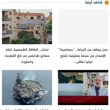
شاهد أيضا
دون موقف من الرباط.. “حساسية”
لبنان.. الطاقة الشمسية تنقذ
الإسبان من سبتة ومليلية تفتح
مصانع طرابلس من فخ الكهرباء
دوليا نقاش…
والمازوت