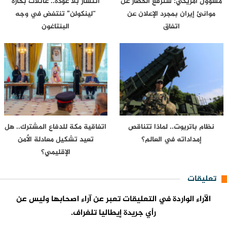
مسؤول أمريكي: سنرفع الحصار عن
انتشار بلا عودة.. عائلات بحارة
موانئ إيران بمجرد الإعلان عن
“لينكولن” تنتفض في وجه
اتفاق
البنتاغون
نظام باتريوت.. لماذا تتناقص
اتفاقية مكة للدفاع المشترك.. هل
إمداداته في العالم؟
تعيد تشكيل معادلة الأمن
الإقليمي؟
تعليقات
الآراء الواردة في التعليقات تعبر عن آراء اصحابها وليس عن
رأي جريدة إيطاليا تلغراف.