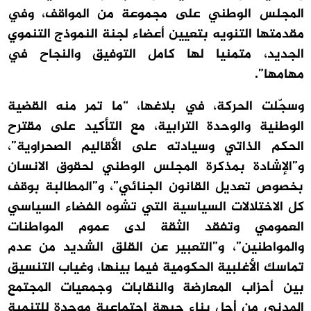
المجلس الوطني على مجموعة من المواقف، وفي
مقدمتها التنويه بتعيين أعضاء لجنة النموذج التنموي
الجديد، متمنيا لها كامل التوفيق والنجاح في
مهامها”.
وسجّلت الحركة، في بلاغها، “ما تمر منه القضية
الوطنية والوحدة الترابية، مع التأكيد على مقترح
الحكم الذاتي وسيادته على الأقاليم الصحراوية”،
و”الإشادة بمذكرة المجلس الوطني لحقوق الانسان
بخصوص تعديل القانون الجنائي”، و”المطالبة بوقف
كل الاختلالات السياسية التي تشوه الفضاء السياسي
العمومي وتفقد الثقة لدى عموم المواطنات
والمواطنين”، و”التعبير عن القلق الشديد من عدم
تماسك الأغلبية الحكومية فيما بينها، وغياب التنسيق
بين أحزاب المعارضة والنقابات وجمعيات المجتمع
المدني من أجل بناء جبهة اجتماعية موحدة للتنمية