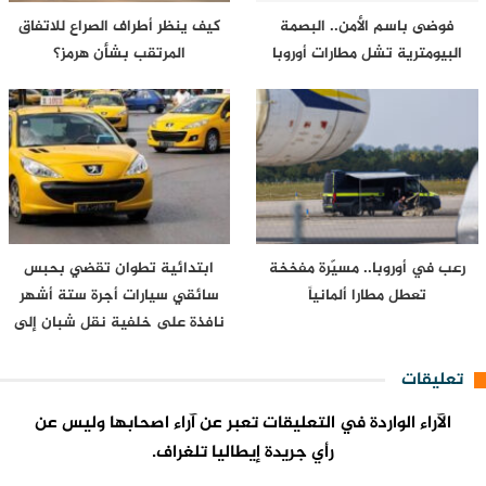
فوضى باسم الأمن.. البصمة
كيف ينظر أطراف الصراع للاتفاق
البيومترية تشل مطارات أوروبا
المرتقب بشأن هرمز؟
رعب في أوروبا.. مسيّرة مفخخة
ابتدائية تطوان تقضي بحبس
تعطل مطارا ألمانياً
سائقي سيارات أجرة ستة أشهر
نافذة على خلفية نقل شبان إلى
محيط…
تعليقات
الآراء الواردة في التعليقات تعبر عن آراء اصحابها وليس عن
رأي جريدة إيطاليا تلغراف.