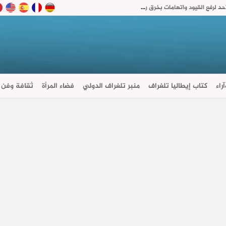
مدريد تصعّد ضد روما بعد أزمة سبتة.. مهلة حتى الأحد لرفع القيود واتهامات بخرق روح “شنغن”
راء
كتاب إيطاليا تلغراف
منبر تلغراف الدولي
فضاء المرأة
ثقافة وفن