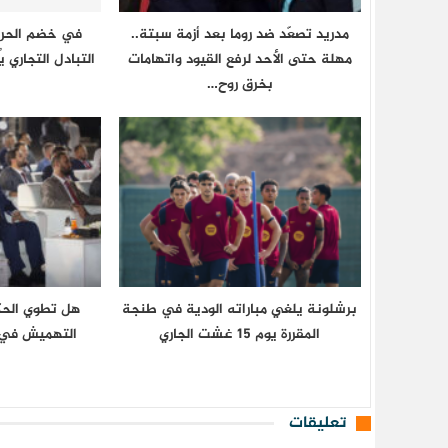
مدريد تصعّد ضد روما بعد أزمة سبتة..
في خضم الحروب
مهلة حتى الأحد لرفع القيود واتهامات
التبادل التجاري ي
بخرق روح…
برشلونة يلغي مباراته الودية في طنجة
هل تطوي الحك
المقررة يوم 15 غشت الجاري
التهميش في 
تعليقات