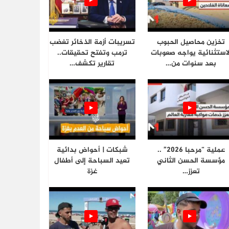
تخزين محاصيل الحبوب
تسريبات أزمة الذخائر تغضب
لاستثنائية يواجه صعوبات
ترمب وتفتح تحقيقات..
بعد سنوات من…
تقارير تكشف…
عملية “مرحبا 2026” ..
شبكات | أحواض بدائية
مؤسسة الحسن الثاني
تعيد السباحة إلى أطفال
تعزز…
غزة