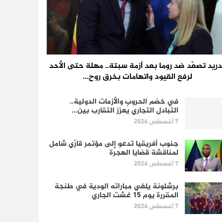
ريد تصعّد ضد روما بعد أزمة سبتة.. مهلة حتى الأحد
لرفع القيود واتهامات بخرق روح…
في خضم الحروب والأزمات الدولية..
التبادل التجاري يُعزز التقارب بين…
7 أغسطس 2026
جنوب أفريقيا تدعو إلى مؤتمر قارّي شامل
لمناقشة قضايا الهجرة
7 أغسطس 2026
برشلونة يلغي مباراته الودية في طنجة
المقررة يوم 15 غشت الجاري
7 أغسطس 2026