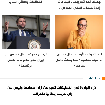
جعلته أحد أكثر رؤساء الجماعات
التحالفات ورسائل الشاي
إثارة للجدل.. المكي الحنودي…
الضحك وقت الأزمات.. خلل نفسي
“فيتنام جديدة”.. هل تقضي حرب
أم حيلة دفاعية؟ ماذا يحدث داخل
إيران على طموحات فانس
دماغك؟
الرئاسية؟
تعليقات
الآراء الواردة في التعليقات تعبر عن آراء اصحابها وليس عن
رأي جريدة إيطاليا تلغراف.