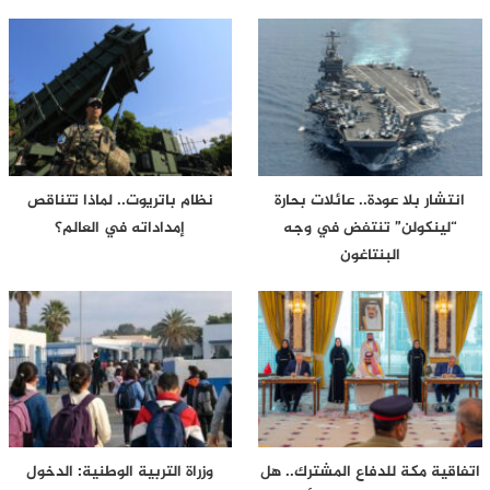
انتشار بلا عودة.. عائلات بحارة
نظام باتريوت.. لماذا تتناقص
“لينكولن” تنتفض في وجه
إمداداته في العالم؟
البنتاغون
اتفاقية مكة للدفاع المشترك.. هل
وزراة التربية الوطنية: الدخول