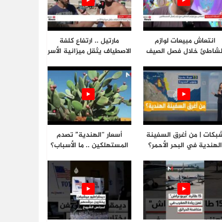
انتعاش مبيعات لوازم
مارتيل .. ارتفاع كلفة
لشاطئ خلال فصل الصيف
الاصطياف يثقل ميزانية الأسر
بكات | من أغرق السفينة
أسعار “الهندية” تصدم
لهندية في البحر الأحمر؟
المستهلكين .. ما الأسباب؟