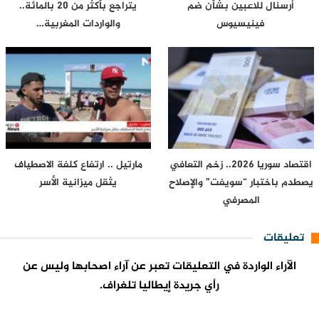
أرسنال للاعبين بشأن ضم
يتراجع بأكثر من 20 بالمائة..
فينيسيوس
والواردات المغربية…
اقتصاد سوريا 2026.. زخم التعافي
مارتيل .. ارتفاع كلفة الاصطياف
يصطدم باختبار “سويفت” والإصلاح
يثقل ميزانية الأسر
المصرفي
تعليقات
الآراء الواردة في التعليقات تعبر عن آراء اصحابها وليس عن
رأي جريدة إيطاليا تلغراف.