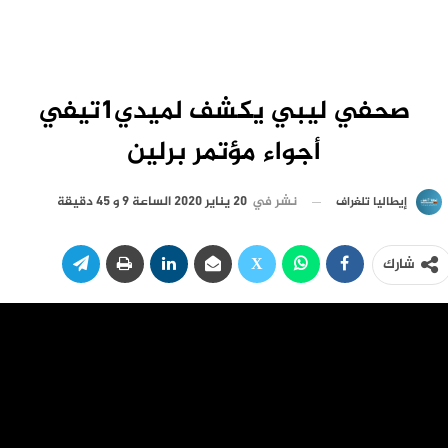
صحفي ليبي يكشف لميدي1تيفي
أجواء مؤتمر برلين
نشر في
20 يناير 2020 الساعة 9 و 45 دقيقة
إيطاليا تلغراف
شارك