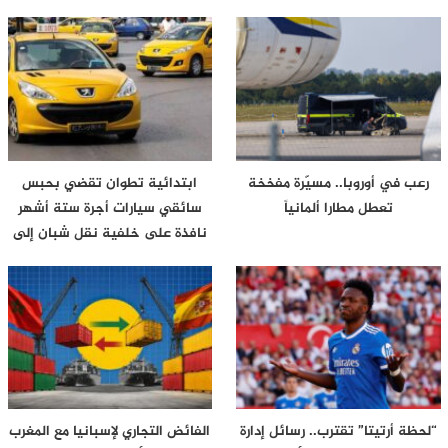
رعب في أوروبا.. مسيّرة مفخخة
ابتدائية تطوان تقضي بحبس
تعطل مطارا ألمانياً
سائقي سيارات أجرة ستة أشهر
نافذة على خلفية نقل شبان إلى
محيط…
“لحظة أرتيتا” تقترب.. رسائل إدارة
الفائض التجاري لإسبانيا مع المغرب