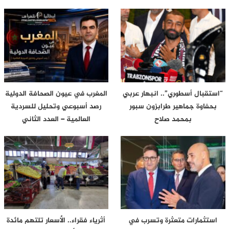
“استقبال أسطوري”.. انبهار عربي
المغرب في عيون الصحافة الدولية
بحفاوة جماهير طرابزون سبور
رصد أسبوعي وتحليل للسردية
بمحمد صلاح
العالمية – العدد الثاني
استثمارات متعثرة وتسرب في
أثرياء فقراء.. الأسعار تلتهم مائدة