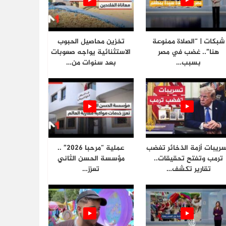
شبكات | “الصلاة ممنوعة
تخزين محاصيل الحبوب
هنا”.. غضب في مصر
الاستثنائية يواجه صعوبات
بسبب…
بعد سنوات من…
ريبات أزمة الذخائر تغضب
عملية “مرحبا 2026” ..
ترمب وتفتح تحقيقات..
مؤسسة الحسن الثاني
تقارير تكشف…
تعزز…