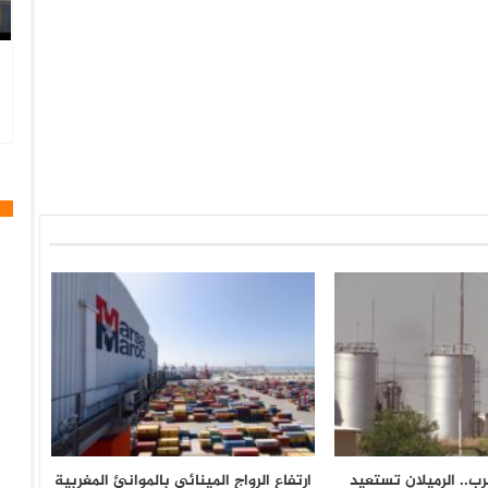
ب.. الرميلان تستعيد
ارتفاع الرواج المينائي بالموانئ المغربية