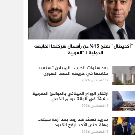
“أكديطال” تفتح 15% من رأسمال شركتها القابضة
الدولية لـ”العربية…
بعد سنوات الحرب.. الرميلان تستعيد
مكانتها في خريطة النفط السوري
7 أغسطس 2026
ارتفاع الرواج المينائي بالموانئ المغربية
بـ14,4 في المائة برسم الفصل…
7 أغسطس 2026
مدريد تصعّد ضد روما بعد أزمة سبتة..
مهلة حتى الأحد لرفع القيود…
7 أغسطس 2026