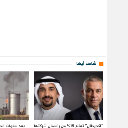
شاهد أيضا
“أكديطال” تفتح 15% من رأسمال شركتها
بعد سنوات الحر