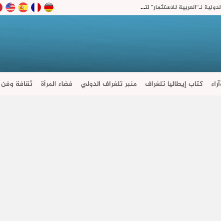
“أكديطال” تفتح 15% من رأسمال شركتها القابضة الدولية لـ”العربية للاستثمار” لتسريع توسعها في السعودية
راء
كتاب إيطاليا تلغراف
منبر تلغراف الدولي
فضاء المرأة
ثقافة وفن