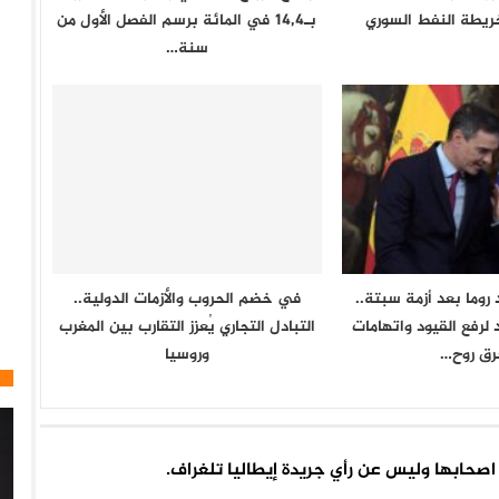
ريطة النفط السوري
بـ14,4 في المائة برسم الفصل الأول من
سنة…
روما بعد أزمة سبتة..
في خضم الحروب والأزمات الدولية..
لرفع القيود واتهامات
التبادل التجاري يُعزز التقارب بين المغرب
رق روح…
وروسيا
اء اصحابها وليس عن رأي جريدة إيطاليا تلغراف.