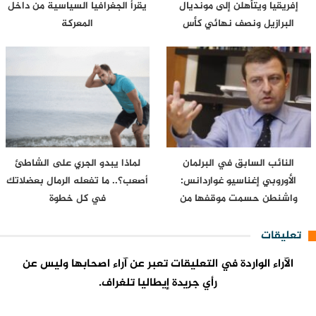
إفريقيا ويتأهلن إلى مونديال
يقرأ الجغرافيا السياسية من داخل
البرازيل ونصف نهائي كأس
المعركة
إفريقيا…
النائب السابق في البرلمان
لماذا يبدو الجري على الشاطئ
الأوروبي إغناسيو غواردانس:
أصعب؟.. ما تفعله الرمال بعضلاتك
واشنطن حسمت موقفها من
في كل خطوة
سبتة…
تعليقات
الآراء الواردة في التعليقات تعبر عن آراء اصحابها وليس عن
رأي جريدة إيطاليا تلغراف.