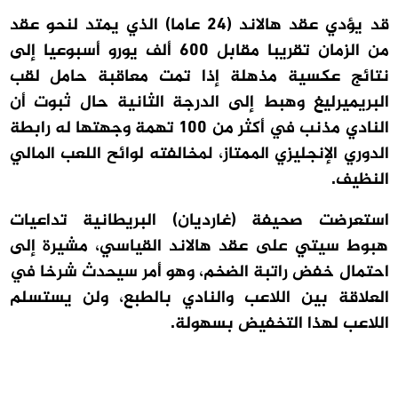
قد يؤدي عقد هالاند (24 عاما) الذي يمتد لنحو عقد
من الزمان تقريبا مقابل 600 ألف يورو أسبوعيا إلى
نتائج عكسية مذهلة إذا تمت معاقبة حامل لقب
البريميرليغ وهبط إلى الدرجة الثانية حال ثبوت أن
النادي مذنب في أكثر من 100 تهمة وجهتها له رابطة
الدوري الإنجليزي الممتاز، لمخالفته لوائح اللعب المالي
النظيف.
استعرضت صحيفة (غارديان) البريطانية تداعيات
هبوط سيتي على عقد هالاند القياسي، مشيرة إلى
احتمال خفض راتبة الضخم، وهو أمر سيحدث شرخا في
العلاقة بين اللاعب والنادي بالطبع، ولن يستسلم
اللاعب لهذا التخفيض بسهولة.