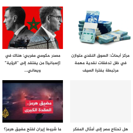
مركز أبحاث: السوق النقدي متوازن
مصدر حكومي مغربي: هناك في
في ظل تدفقات نقدية مهمة
[إسبانيا] من يفتقد إلى “الرؤية”
مرتبطة بفترة الصيف
ويعاني…
هل تحتاج مصر إلى أمثال المفكر
ما شروط إيران لفتح مضيق هرمز؟