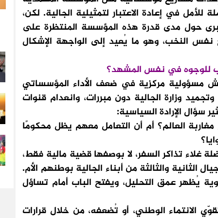
 للأمل في إعادة الاعتبار لتمثيلية الجالية. لكن،
برى حول مدى قدرة هذه المؤسسة المنتظرة على
 نفس النخب، وهو ما يُعيد إلى الواجهة الإشكال
يب للوجوه في نفس المشهد؟
خنوش مسؤولية مركزية في ضعف الأداء المؤسساتي
وتجميد وزارة الجالية دون مبررات، وانعدام قنوات
ير سؤال الإرادة السياسية:
غاربة العالم؟ أم أن التعامل معهم يظل محكومًا
يا؟
ضلة غلاء تذاكر السفر، لا بوصفها قضية مالية فقط،
جيال الثانية والثالثة من أبناء الجالية بوطنهم الأم.
ُوية يُظهر عمق التحليل، ويفتح الباب أمام تساؤل
ّي الانتماء الوطني، أو تُضعفه، من خلال قرارات