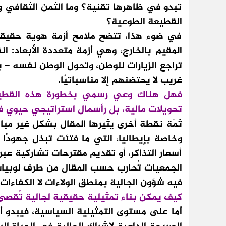
تبدو في ظاهرها تقنية؟ وما الثمن الثقافي 
القطيعة الطوعية؟
في ضوء هذا، تتضح ملامح أزمة هوية حقيقي
المقيم بالخارج، وهي أزمة متعددة الأبعاد: 
تراجع الزيارات للوطن، وتحول الوطن نفسه – ب
غريب لا يحتضنهم إلا مناسباتيًا.
فهل هناك وعي رسمي بخطورة هذه القطيعة
تحويلات مالية، بل رأسمال استراتيجي حيوي
ثمّة نقطة أخرى يثيرها المقال بشكل غير مباش
وخاصة بإيطاليا، التي ما فتئت تبذل جهودًا
أسعار التذاكر، أو تقديم مقترحات تشاركية عبر
الجمعيات تُحارب حسب المقال من طرف لوبيات م
فيه شؤون الجالية بمنطق الولاءات لا الكفاءات
كيف يمكن بناء تمثيلية حقيقية لجالية تُقصى 
أما على مستوى التمثيلية السياسية، فيبدو أن 