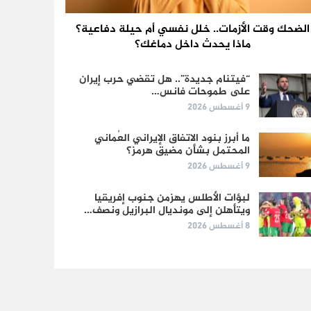
الضحك وقت الأزمات.. خلل نفسي أم حيلة دفاعية؟
ماذا يحدث داخل دماغك؟
“فيتنام جديدة”.. هل تقضي حرب إيران
على طموحات فانس…
9 أغسطس 2026
ما أبرز بنود الاتفاق الإيراني العُماني
المحتمل بشأن مضيق هرمز؟
9 أغسطس 2026
لبؤات الأطلس يهزمن جنوب إفريقيا
ويتأهلن إلى مونديال البرازيل ونصف…
8 أغسطس 2026