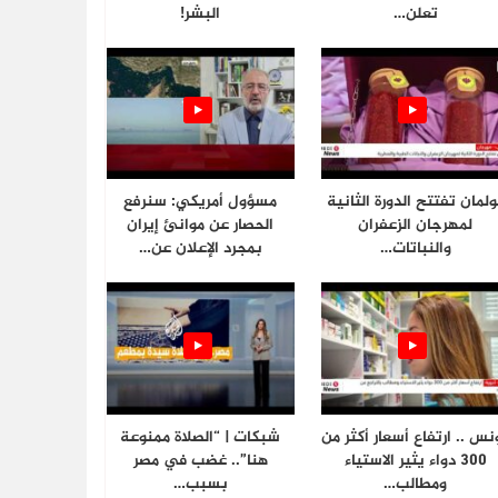
تعلن…
البشر!
ولمان تفتتح الدورة الثانية
مسؤول أمريكي: سنرفع
لمهرجان الزعفران
الحصار عن موانئ إيران
والنباتات…
بمجرد الإعلان عن…
نس .. ارتفاع أسعار أكثر من
شبكات | “الصلاة ممنوعة
300 دواء يثير الاستياء
هنا”.. غضب في مصر
ومطالب…
بسبب…