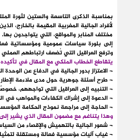
‎‎بمناسبة الذكرى التاسعة والستين لثورة الم
لأفراد الجالية المغربية المقيمة بالخارج، الذ
مختلف المنابر والمواقع، التي يتواجدون بها. و
إلى بلورة سياسات عمومية ومؤسساتية فعالة
وترفع العراقيل التي تُضعف ارتباطهم العملي 
يتقاطع الخطاب الملكي مع المقال في تأكيده
¬ الاعتزاز بدور الجالية في الدفاع عن الوحدة الت
¬ طرح أسئلة جوهرية حول مدى ملاءمة الإطار ا
¬ التنبيه إلى العراقيل التي تواجههم، خصوصًا ف
¬ الدعوة إلى إشراك الكفاءات والمواهب في الت
¬ الحاجة إلى مراجعة نموذج الحكامة المؤسسا
وهذا يتناغم مع مضمون المقال الذي يشير إلى:
¬ شعور الجالية بالتهميش والإقصاء من السياس
¬ غياب آليات مؤسسية فعالة ومستقلة لتمثيل