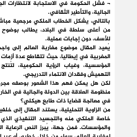
¬ فشل الحكومة في الاستجابة لانتظارات الجا
الجالية، والتأطير الثقافي.
بالتالي، يشكل الخطاب الملكي مرجعية مباشرة
من أعلى سلطة في البلاد، يطالب بوضوح بتص
للأسف، دون إجابات عملية.
يُعيد المقال موضوع مغاربة العالم إلى واج
المغربية في إيطاليا، حيث تتقاطع عدة أزمات 
المؤسسية، وغياب الرؤية الحكومية، لتُن
التهميش وفقدان الانتماء التدريجي.
لكن هل يمكن فهم هذا الشعور بوصفه مجرد ا
منظومة العلاقة بين الدولة والجالية في الخا
في معالجة قضايا ذات طابع هيكلي؟
من الزاوية التحليلية، يستند المقال إلى خلفي
خاصة الملكي منه والتجسيد التنفيذي الذي
والمؤسسات. فمن جهة، يُبرز النص الرعاية ا
لمغاربة العالم، سواء من خلال خطبه، أو عب