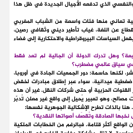
والنفسي الذي تدفعه الأجيال الجديدة في ظل هذا
ة تعاني منها فئات واسعة من الشباب المغربي
انقطاع عن اللغة، غياب تأطير ديني وثقافي رصين،
فعل السياسات البيروقراطية والاحتكارية إلى فضاء
؟ وهل تدرك الدولة أن الجالية لم تعد فقط
 في سياق عالمي مضطرب؟
ر، لكنها حاسمة: دور الجمعيات الجادة في أوروبا،
 ضغطية ميدانية، سواء عبر إطلاق مبادرات لخفض
 القنوات الحزبية أو حتى شركات النقل. غير أن هذه
صالح، وهو تعبير يُحيل إلى واقع غير معلن تُدبّر
. هنا بالذات تطرح الإشكالية الجوهرية نفسها:
نخبها الصادقة وتُقصَف أصواتها النقدية؟
الواقع أكثر قتامة. فبالرغم من الخطابات الملكية