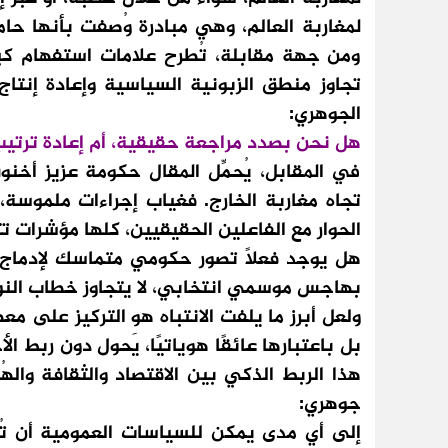
لمغاربة العالم، وهي مبادرة وُصفت بأنها حاملة
ومن جهة مقابلة، تُطرح علامات استفهام ك
تجاوز منطق الزبونية السياسية وإعادة إنتاج
الجوهري:
هل نحن بصدد مراجعة حقيقية، أم إعادة ترت
في المقابل، يُحمِّل المقال حكومة عزيز أ
تجاه مغاربة الخارج. فغياب إجراءات ملموسة، 
الحوار مع الفاعلين الحقيقيين، كلها مؤشرات تث
هل يوجد فعلاً تصور حكومي متماسك لإدماج م
بهاجس موسمي انتخابي، لا يتجاوز خطاب النوا
ولعل أبرز ما يلفت الانتباه هو التركيز على مع
بل باعتبارها عائقًا هوياتيًا، يَحول دون ربط الأ
هذا الربط الذكي بين الاقتصاد والثقافة واله
جوهري:
إلى أي مدى يمكن للسياسات العمومية أن تُقو