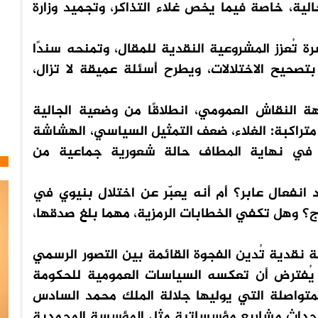
لية، خاصة فيما يخص غلاء التذاكر، وتجميد وزارة
 تُعزز المشروعية النقدية للمقال، وتمنحه سندًا
حيح الاختلالات، ويطرح أسئلة عميقة لا تزال،
هة النقاش العمومي، انطلاقًا من وضعية الجالية
متراكبة: الغلاء، ضعف التمثيل السياسي، الهشاشة
تج في نهاية المطاف حالة شعورية جماعية من
نفعال عابر؟ أم أنه يعبّر عن اختلال بنيوي في
رج؟ وهل تكفي الخطابات الرمزية، مهما بلغ صدقها،
ة نقدية تُدين الفجوة القائمة بين التصور الرسمي
 يُفترض أن تعكسه السياسات العمومية للحكومة
لمتواصلة التي يوليها جلالة الملك محمد السادس
ر إحداث مشاريع مؤسساتية مثل المؤسسة المحمدية