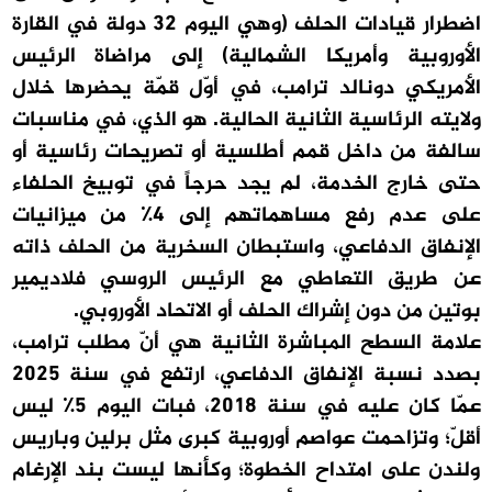
اضطرار قيادات الحلف (وهي اليوم 32 دولة في القارة
الأوروبية وأمريكا الشمالية) إلى مراضاة الرئيس
الأمريكي دونالد ترامب، في أوّل قمّة يحضرها خلال
ولايته الرئاسية الثانية الحالية. هو الذي، في مناسبات
سالفة من داخل قمم أطلسية أو تصريحات رئاسية أو
حتى خارج الخدمة، لم يجد حرجاً في توبيخ الحلفاء
على عدم رفع مساهماتهم إلى 4٪ من ميزانيات
الإنفاق الدفاعي، واستبطان السخرية من الحلف ذاته
عن طريق التعاطي مع الرئيس الروسي فلاديمير
بوتين من دون إشراك الحلف أو الاتحاد الأوروبي.
علامة السطح المباشرة الثانية هي أنّ مطلب ترامب،
بصدد نسبة الإنفاق الدفاعي، ارتفع في سنة 2025
عمّا كان عليه في سنة 2018، فبات اليوم 5٪ ليس
أقلّ؛ وتزاحمت عواصم أوروبية كبرى مثل برلين وباريس
ولندن على امتداح الخطوة؛ وكأنها ليست بند الإرغام