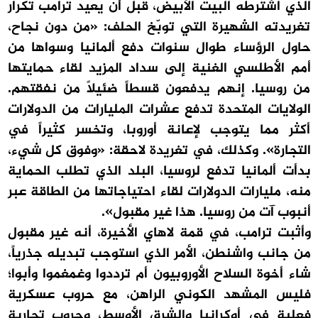
الذي اشترطه البيت الأبيض، قبل أن يعيد ترامب تكرار
تغريدته الشهيرة التي توبّخ الحلف: «من دون نجاح،
حاول الرؤساء طوال سنوات دفع ألمانيا وسواها من
أمم الأطلسي الغنية إلى سداد المزيد لقاء حمايتها
من روسيا. إنهم يدفعون قسطاً ضئيلاً من نفقتهم.
الولايات المتحدة تدفع عشرات المليارات من الدولارات
أكثر مما يتوجب لإعانة أوروبا، وتخسر كثيراً في
التجارة». وكذلك، في تغريدة لاحقة: «وفوق كل شيء،
بدأت ألمانيا تدفع لروسيا، البلد الذي تطلب الحماية
منه، مليارات الدولارات لقاء احتياجاتها من الطاقة عبر
أنبوب آت من روسيا. هذا غير مقبول».
وأثبت ترامب، في قمة لاهاي الأخيرة، أنه غير مقبول
من جانب واشنطن، الأمر الذي استوجب تبديله جذرياً،
شاء أخوة السلاح الأوروبيون أم ترددوا وغمغموا وأبوا؛
فليس المشهد الكوني الراهن، مع حروب عسكرية
فعلية في أوكرانيا والشرق الأوسط، وحروب تجارية