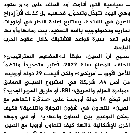
ــ سياسية التي أقامت أود الحلف على مدى عقود
وهي اليوم تتبدّل وتتحوّل، فحسب؛ بل كذلك لأنّ إدراج
الصين في اللائحة، يستتبع إعادة النظر في أولويات
تجارية وتكنولوجية بالغة التعقيد، بِنت زمانها وأوانها
ولم تعد أسيرة قواعد الاشتباك خلال عقود الحرب
الباردة.
صحيح أنّ الصين، طبقاً لـ«المفهوم الستراتيجي»
للحلف، المصاغ سنة 2022، تُعتبر «تهديداً منتظماً
للأمن الأورو ــ أمريكي»؛ ولكن أليست 29 دولة أوروبية،
من أصل 44، شريكة في المشروع الصيني العملاق
«مبادرة الحزام والطريق» BRI، أو طريق الحرير الجديد؟
ألم توقّع 14 دولة أوروبية على «مذكّرة التفاهم مع
الصين» للتعاون في شؤون التجارة والتنمية؟ فكيف
يمكن التوفيق بين التعاون والتهديد، أو في وجهة
أخرى للإشكالية ذاتها: كيف تتعاون أوروبا مع الصين،