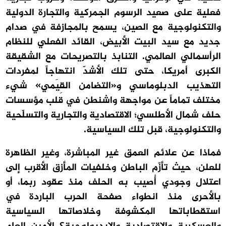
فعلية على صعيد الرسوم الجمركية والتجارة الدولية
والتكنولوجية مع الصين، يسمح بالمجازفة في صدام
جديد مع سيد البيت الأبيض، القائد الفعلي للنظام
الرأسمالي العالمي. التنابذ بالتصريحات مع الشقيقة
الكبرى أمريكا، حتى تلك الأشدّ انتهاجاً لمفردات
التهذيب الدبلوماسي و«التضامن القِيَمي» شيء
مختلف تماماً عن مواجهة واشنطن في قلب مؤسسات
حلف شمال الأطلسي؛ الاقتصادية والتجارية والتسلّحية
والتكنولوجية، قبل تلك السياسية.
فماذا عن علائم العمق غير المباشرة، وغير الظاهرة
للعلن، حيث تأزّم الباطن وخلفيات المأزق الأقرب إلى
اعتلال وجودي أُصيب به الحلف منذ عقود ربما، أو
بالأحرى منذ انطواء صفحة الحرب الباردة في
استقطاباتها المكشوفة وخلاصاتها السياسية