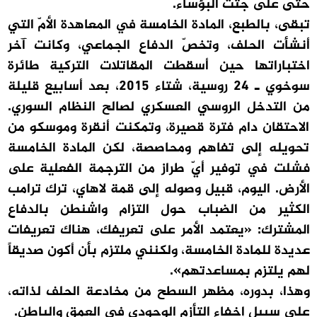
حتى على جثث البؤساء.
تبقى، بالطبع، المادة الخامسة في المعاهدة الأمّ التي
أنشأت الحلف، وتخصّ الدفاع الجماعي، وكانت آخر
اختباراتها حين أسقطت المقاتلات التركية طائرة
سوخوي ـ 24 روسية، شتاء 2015، بعد أسابيع قليلة
من التدخل الروسي العسكري لصالح النظام السوري.
الاحتقان دام فترة قصيرة، وتمكنت أنقرة وموسكو من
تحويله إلى تفاهم ومحاصصة، لكن المادة الخامسة
فشلت في توفير أيّ طراز من الترجمة الفعلية على
الأرض. اليوم، قبيل وصوله إلى قمة لاهاي، ترك ترامب
الكثير من الضباب حول التزام واشنطن بالدفاع
المشترك: «يعتمد الأمر على تعريفك، هناك تعريفات
عديدة للمادة الخامسة، ولكنني ملتزم بأن أكون صديقاً
لهم يلتزم بمساعدتهم».
وهذا، بدوره، مظهر السطح من مخادعة الحلف لذاته،
على سبيل إخفاء التأزم الوجودي في العمق والباطن.