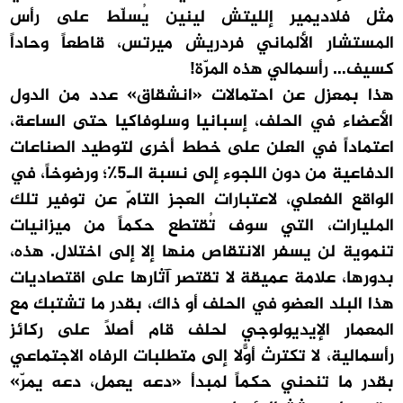
مثل فلاديمير إلليتش لينين يُسلّط على رأس
المستشار الألماني فردريش ميرتس، قاطعاً وحاداً
كسيف… رأسمالي هذه المرّة!
هذا بمعزل عن احتمالات «انشقاق» عدد من الدول
الأعضاء في الحلف، إسبانيا وسلوفاكيا حتى الساعة،
اعتماداً في العلن على خطط أخرى لتوطيد الصناعات
الدفاعية من دون اللجوء إلى نسبة الـ5٪؛ ورضوخاً، في
الواقع الفعلي، لاعتبارات العجز التامّ عن توفير تلك
المليارات، التي سوف تُقتطع حكماً من ميزانيات
تنموية لن يسفر الانتقاص منها إلا إلى اختلال. هذه،
بدورها، علامة عميقة لا تقتصر آثارها على اقتصاديات
هذا البلد العضو في الحلف أو ذاك، بقدر ما تشتبك مع
المعمار الإيديولوجي لحلف قام أصلاً على ركائز
رأسمالية، لا تكترث أوّلاً إلى متطلبات الرفاه الاجتماعي
بقدر ما تنحني حكماً لمبدأ «دعه يعمل، دعه يمرّ»