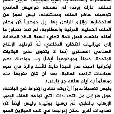
والعسكرية والاقتصادية والإيديولوجية؟ الأمين العام
للحلف، مارك روته، لم تسعفه قواميس الماضي
لتوصيف حاضر الحلف ومستقبله، ليس لعجز عن
استحضارها وإلزام الراهن بها؛ بل جوهرياً لأنّ مهامّ
الحلف الفعلية، المرئية والمطلوبة، لم تعد تتجاوز ما
أعلنه بنفسه قبيل قمة لاهاي: نسبة الـ5٪ المضافة
إلى ميزانيات الإنفاق الدفاعي، ثمّ توطيد الإنتاج
الصناعي العسكري (بما لا يتفوق على الولايات
المتحدة، ضمناً وموضوعياً أيضاً) و… مواصلة دعم
أوكرانيا (حيث صار المبدأ قابلاً للأخذ والردّ في ضوء
سياسات ترامب الحالية، بعد أن كان مفروغاً منه
ومسلّماً به أيام سلفه جو بايدن).
وليس تفصيلاً عابراً أنّ روته تفادى الإفراط في البلاغة،
حول طرازَين من التهديدات التي تواجه الحلف اليوم،
الإرهاب بالطبع، ثمّ روسيا بوتين؛ وليس أيضاً لأنّ
تهديدات أخرى يمكن إدراجها في قلب الموازين الجيو