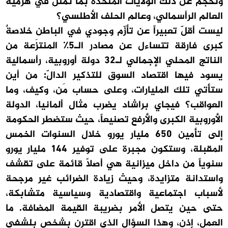
وتحجم عن ذلك الولايات المتحدة بما تمثّل في هرمية
العالم الرأسمالي، وعالم الحلف الأطلسي؟
ليست أقلّ تعبيراً عن تأزّم وجودي في الباطن خلاصةٌ
كبرى فارقة تتساءل عن مصادر الـ5٪ المنتزَعة من
الناتج المحلي الإجمالي لـ32 دولة أوروبية، رأسمالية
يسود فيها اقتصاد السوق للتذكير الدالّ: من أين
ستأتي تلك المليارات، وعلى حساب مَن، وكيف، وما
العواقب؟ فيجاي براشاد يضرب مثال ألمانيا، الدولة
الأوروبية الكبرى والأرفع تصنيعاً، حيث ستضطر الحكومة
إلى تأمين 650 مليار يورو خلال السنوات الخمس
المقبلة، وستكون مجبرة على توفير 144 مليار يورو
سنوياً من داخل ميزانية هي أصلاً قائمة على تقشف
واستدانة متزايدة، وحيث زيادة الضرائب غير مرجحة
لأسباب اجتماعية واقتصادية وسياسية متشابكة،
حتى حين يتصل الأمر بضريبة القيمة المضافة. ما
العمل، إذن، وهذا السؤال الذي اقترن بشخص بلشفي