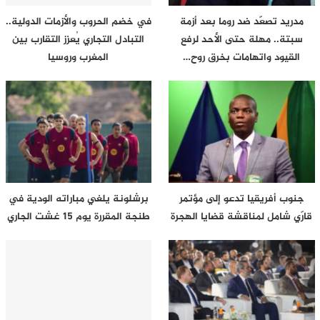
مدريد تصعّد ضد روما بعد أزمة
في خضم الحروب والأزمات الدولية..
سبتة.. مهلة حتى الأحد لرفع
التبادل التجاري يُعزز التقارب بين
القيود واتهامات بخرق روح…
المغرب وروسيا
جنوب أفريقيا تدعو إلى مؤتمر
برشلونة يلغي مباراته الودية في
قارّي شامل لمناقشة قضايا الهجرة
طنجة المقررة يوم 15 غشت الجاري