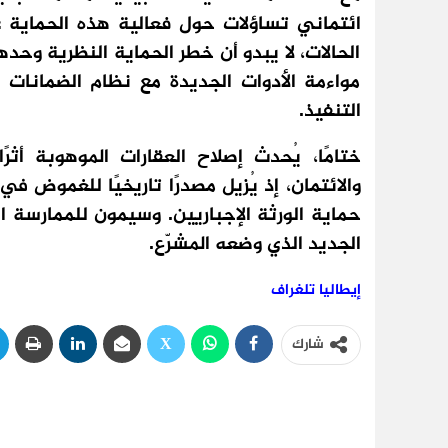
ائتماني تساؤلات حول فعالية هذه الحماية 
الحالات، لا يبدو أن خطر الحماية النظرية وحد
مواءمة الأدوات الجديدة مع نظام الضمانات 
التنفيذ.
ختامًا، يُحدث إصلاح العقارات الموهوبة أثرً
والائتمان، إذ يُزيل مصدرًا تاريخيًا للغموض في 
حماية الورثة الإجباريين. وسيمون للممارسة ال
الجديد الذي وضعه المشرّع.
إيطاليا تلغراف
شارك