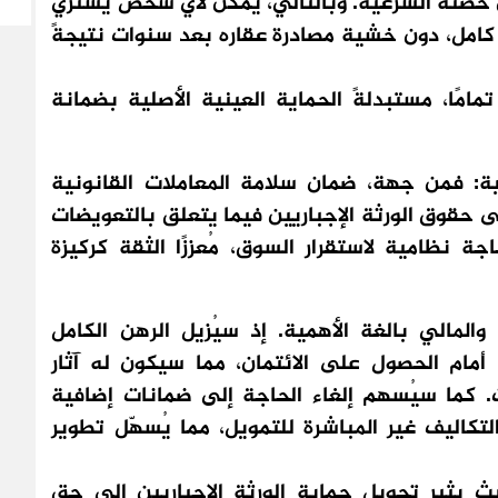
ن حصته الشرعية. وبالتالي، يُمكن لأي شخص يشتري
ل كامل، دون خشية مصادرة عقاره بعد سنوات نتيجةً
مامًا، مستبدلةً الحماية العينية الأصلية بضمانة
نية: فمن جهة، ضمان سلامة المعاملات القانونية
 حقوق الورثة الإجباريين فيما يتعلق بالتعويضات
ة نظامية لاستقرار السوق، مُعززًا الثقة كركيزة
المالي بالغة الأهمية. إذ سيُزيل الرهن الكامل
 أمام الحصول على الائتمان، مما سيكون له آثار
ت. كما سيُسهم إلغاء الحاجة إلى ضمانات إضافية
تكاليف غير المباشرة للتمويل، مما يُسهّل تطوير
 يثير تحويل حماية الورثة الإجباريين إلى حق