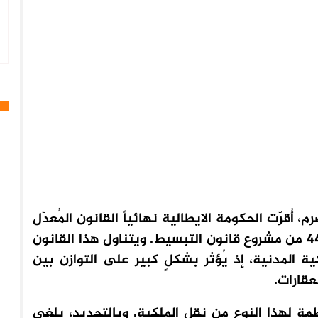
قرّت الحكومة الايطالية نهائياً القانون المُعدّل
لتداول العقارات الموهوبة، والوارد في المادة 44 من مشروع قانون التبسيط. ويتناول هذا القانون
ة المدنية، إذ يُؤثر بشكلٍ كبير على التوازن بين
عقارات.
مة لهذا النوع من نقل الملكية. وبالتحديد، يلغي