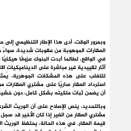
وبمرور الوقت، أدى هذا الإطار التنظيمي إلى 
العقارات الموهوبة من عقوبات شديدة، سواءً م
في الواقع، لطالما أبدت البنوك عزوفًا هيكليً
آثار تقييدية غير مباشرة على الديناميكيات الا
للتغلب على هذه المشكلات الجوهرية، يُمثل
استرداد العقار ساريًا على مشتري العقارات من
أن يضمن ثبات ملكيته بشكل كامل، دون خشية 
وبالتحديد، ينص الإصلاح على أن الوريث الشر
مشتري العقار من الغير إذا كان الأخير قد سج
قيمة العقار. في هذه الحالة، يحتفظ الوري