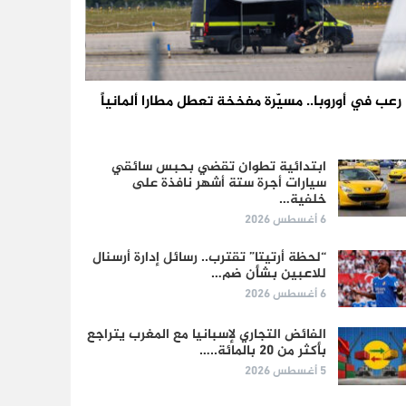
رعب في أوروبا.. مسيّرة مفخخة تعطل مطارا ألمانياً
ابتدائية تطوان تقضي بحبس سائقي
سيارات أجرة ستة أشهر نافذة على
خلفية…
6 أغسطس 2026
“لحظة أرتيتا” تقترب.. رسائل إدارة أرسنال
للاعبين بشأن ضم…
6 أغسطس 2026
الفائض التجاري لإسبانيا مع المغرب يتراجع
بأكثر من 20 بالمائة..…
5 أغسطس 2026