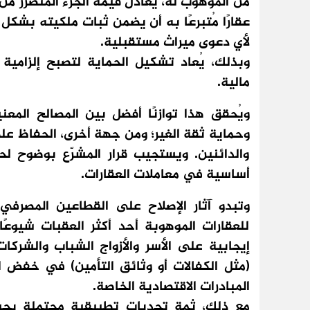
من الموهوب له، يُعادل قيمة الجزء المتضرر م
عقارًا مُتبرعًا به أن يضمن ثبات ملكيته بشك
لأي دعوى ميراث مستقبلية.
وبذلك، يُعاد تشكيل الحماية لتصبح إلزامية ت
مالية.
ويُحقق هذا توازنًا أفضل بين المصالح المع
وحماية ثقة الغير؛ ومن جهة أخرى، الحفاظ على
والدائنين. ويستجيب قرار المشرّع بوضوح لحاج
أساسية في معاملات العقارات.
وتبدو آثار الإصلاح على القطاعين المصرفي و
للعقارات الموهوبة أحد أكثر العقبات شيوعًا
إيجابية على الأسر والأزواج الشباب والشركا
(مثل الكفالات أو وثائق التأمين) في خفض ال
المبادرات الاقتصادية الخاصة.
مع ذلك، ثمة تحديات تطبيقية محتملة بحيث