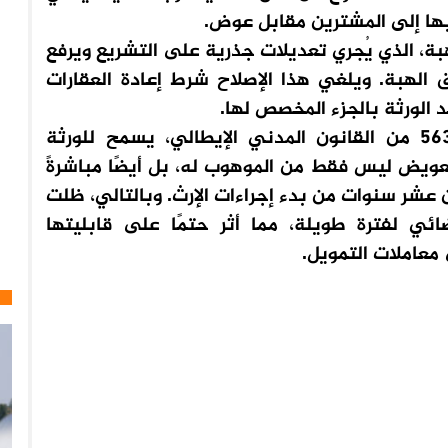
 بها إلى المشترين مقابل عوض.
ة، الذي يُجري تعديلات جذرية على التشريع ويرفع
ق الهبة. ويلغي هذا الإصلاح شرط إعادة العقارات
الورثة بالجزء المخصص لها.
كان التشريع السابق، المستند إلى المادة 563 من القانون المدني الإيطالي، يسمح للورثة
تعويض ليس فقط من الموهوب له، بل أيضًا مباشرةً
عشر سنوات من بدء إجراءات الإرث. وبالتالي، ظلت
ضائي لفترة طويلة، مما أثر حتمًا على قابليتها
معاملات التمويل.