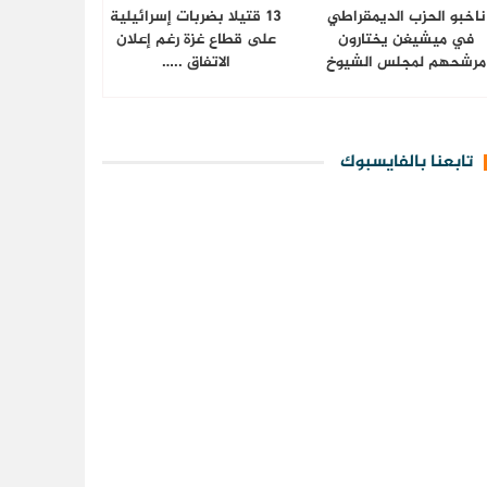
ناخبو الحزب الديمقراطي
13 قتيلا بضربات إسرائيلية
في ميشيغن يختارون
على قطاع غزة رغم إعلان
مرشحهم لمجلس الشيوخ
الاتفاق ..…
تابعنا بالفايسبوك