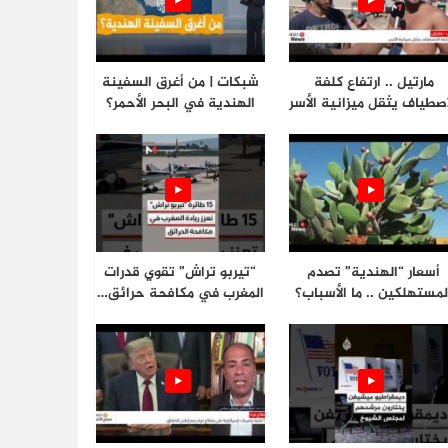
مارتيل .. ارتفاع كلفة
شبكات | من أغرق السفينة
اصطياف يثقل ميزانية الأسر
الهندية في البحر الأحمر؟
أسعار “الهندية” تصدم
“تيربو تراش” تقوي قدرات
لمستهلكين .. ما الأسباب؟
المغرب في مكافحة حرائق…