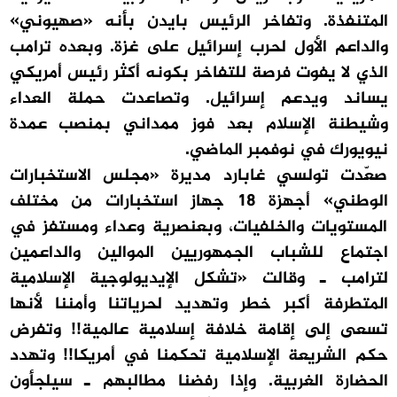
المتنفذة. وتفاخر الرئيس بايدن بأنه «صهيوني»
والداعم الأول لحرب إسرائيل على غزة. وبعده ترامب
الذي لا يفوت فرصة للتفاخر بكونه أكثر رئيس أمريكي
يساند ويدعم إسرائيل. وتصاعدت حملة العداء
وشيطنة الإسلام بعد فوز ممداني بمنصب عمدة
نيويورك في نوفمبر الماضي.
صعّدت تولسي غابارد مديرة «مجلس الاستخبارات
الوطني» أجهزة 18 جهاز استخبارات من مختلف
المستويات والخلفيات، وبعنصرية وعداء ومستفز في
اجتماع للشباب الجمهوريين الموالين والداعمين
لترامب ـ وقالت «تشكل الإيديولوجية الإسلامية
المتطرفة أكبر خطر وتهديد لحرياتنا وأمننا لأنها
تسعى إلى إقامة خلافة إسلامية عالمية!! وتفرض
حكم الشريعة الإسلامية تحكمنا في أمريكا!! وتهدد
الحضارة الغربية. وإذا رفضنا مطالبهم ـ سيلجأون