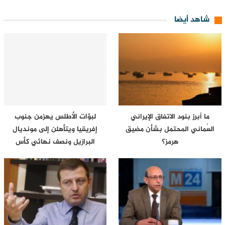
شاهد أيضا
ما أبرز بنود الاتفاق الإيراني
لبؤات الأطلس يهزمن جنوب
العُماني المحتمل بشأن مضيق
إفريقيا ويتأهلن إلى مونديال
هرمز؟
البرازيل ونصف نهائي كأس
إفريقيا…