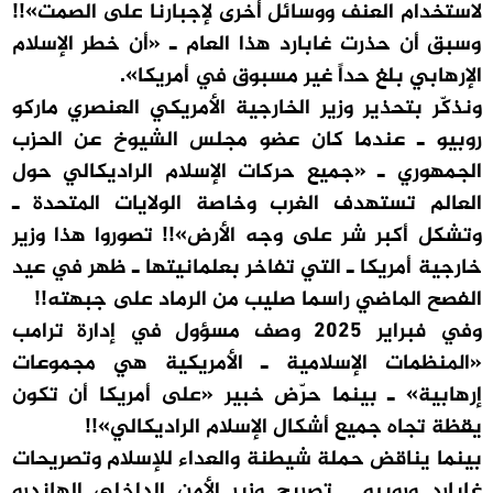
لاستخدام العنف ووسائل أخرى لإجبارنا على الصمت»!!
وسبق أن حذرت غابارد هذا العام ـ «أن خطر الإسلام
الإرهابي بلغ حداً غير مسبوق في أمريكا».
ونذكّر بتحذير وزير الخارجية الأمريكي العنصري ماركو
روبيو ـ عندما كان عضو مجلس الشيوخ عن الحزب
الجمهوري ـ «جميع حركات الإسلام الراديكالي حول
العالم تستهدف الغرب وخاصة الولايات المتحدة ـ
وتشكل أكبر شر على وجه الأرض»!! تصوروا هذا وزير
خارجية أمريكا ـ التي تفاخر بعلمانيتها ـ ظهر في عيد
الفصح الماضي راسما صليب من الرماد على جبهته!!
وفي فبراير 2025 وصف مسؤول في إدارة ترامب
«المنظمات الإسلامية ـ الأمريكية هي مجموعات
إرهابية» ـ بينما حرّض خبير «على أمريكا أن تكون
يقظة تجاه جميع أشكال الإسلام الراديكالي»!!
بينما يناقض حملة شيطنة والعداء للإسلام وتصريحات
غابارد وروبيو ـ تصريح وزير الأمن الداخلي الهاندرو