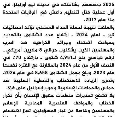
2025 بدهسهم بشاحنته في مدينة نيو أورلينز، في
أول عملية قتل لتنظيم داعش في الولايات المتحدة
منذ عام 2017.
والملفت نتيجة لحملة العداء الممنهج، تؤكد احصائيات
كير ـ لعام 2024 ـ ارتفاع عدد الشكاوى بالتهديد
وحوادث الاعتداء وجرائم الكراهية ضد العرب
والمسلمين الذين يشكلون حوالي 8 ملايين أمريكي ـ
لرقم قياسي بلغ لـ4,951 شكوى ـ بارتفاع 70٪ في
النصف الأول من عام 2024 بالمقارنة مع الفترة نفسها
عام 2023. وبلغ مجمل الشكاوى 8,658 في عام 2024.
وتعزى الزيادة للاستقطاب والتغطية السلبية ضد
حماس والجماعات الإسلامية وحرب إسرائيل على غزة.
ولا تشفع تحذيرات منظمات حقوق الإنسان بأن تكرار
الخطاب والمواقف العنصرية المعادية للإسلام
والمسلمين وخاصة من كبار المسؤولين، تعزز الانقسام