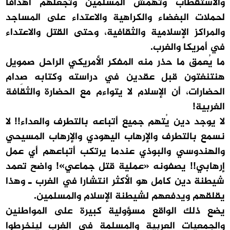
والاستقطاب وتهمش المسلمين وتجعلهم أهدافا
لحملات البغضاء والكراهية والاعتداء على المساجد
والمراكز الإسلامية والثقافية، وحتى القتل والاعتداء
في أمريكا والغرب.
ما يُعمق ما حذر منه المفكر الأمريكي الراحل صمويل
هنتنغتون قبل عقدين في دراسته وكتابه صِدام
الحضارات، أن الإسلام لا يتواءم مع الحضارة والثقافة
الغربية!
لا يوجد دين يُتهم جميع أتباعه بالتطرف والعداء!! لا
نسمع بالتطرف والإرهاب اليهودي والإرهاب المسيحي
والهندوسي والبوذي عندما يرتكب أتباعهم أي عمل
إرهابي!! يصفونه «عملية قتل جماعي»! واضح تعمد
شيطنة دين كامل هو الأكثر انتشارا في الغرب ـ وهذا
يقلقهم ويدفعهم لشيطنة الإسلام والمسلمين.
يضع ذلك الواقع مسؤولية كبيرة على المواطنين
والجمعيات العربية والمسلمة في الغرب لينخرطوا