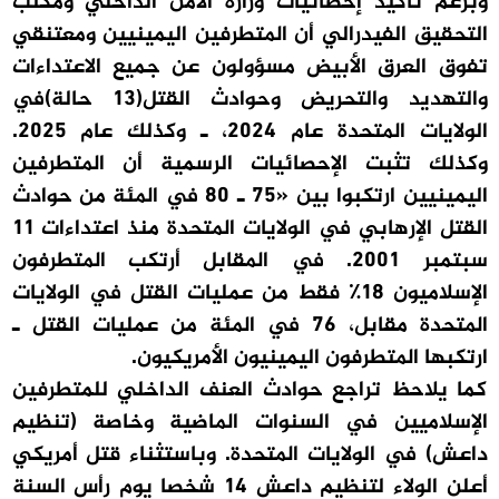
وبرغم تأكيد إحصائيات وزارة الأمن الداخلي ومكتب
التحقيق الفيدرالي أن المتطرفين اليمينيين ومعتنقي
تفوق العرق الأبيض مسؤولون عن جميع الاعتداءات
والتهديد والتحريض وحوادث القتل(13 حالة)في
الولايات المتحدة عام 2024، ـ وكذلك عام 2025.
وكذلك تثبت الإحصائيات الرسمية أن المتطرفين
اليمينيين ارتكبوا بين «75 ـ 80 في المئة من حوادث
القتل الإرهابي في الولايات المتحدة منذ اعتداءات 11
سبتمبر 2001. في المقابل أرتكب المتطرفون
الإسلاميون 18٪ فقط من عمليات القتل في الولايات
المتحدة مقابل، 76 في المئة من عمليات القتل ـ
ارتكبها المتطرفون اليمينيون الأمريكيون.
كما يلاحظ تراجع حوادث العنف الداخلي للمتطرفين
الإسلاميين في السنوات الماضية وخاصة (تنظيم
داعش) في الولايات المتحدة. وباستثناء قتل أمريكي
أعلن الولاء لتنظيم داعش 14 شخصا يوم رأس السنة