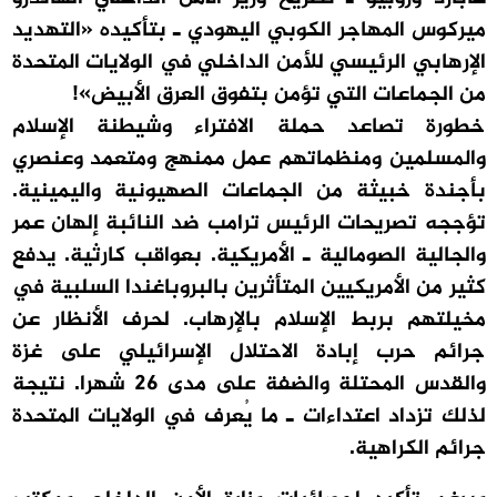
ميركوس المهاجر الكوبي اليهودي ـ بتأكيده «التهديد
الإرهابي الرئيسي للأمن الداخلي في الولايات المتحدة
من الجماعات التي تؤمن بتفوق العرق الأبيض»!
خطورة تصاعد حملة الافتراء وشيطنة الإسلام
والمسلمين ومنظماتهم عمل ممنهج ومتعمد وعنصري
بأجندة خبيثة من الجماعات الصهيونية واليمينية.
تؤججه تصريحات الرئيس ترامب ضد النائبة إلهان عمر
والجالية الصومالية ـ الأمريكية. بعواقب كارثية. يدفع
كثير من الأمريكيين المتأثرين بالبروباغندا السلبية في
مخيلتهم بربط الإسلام بالإرهاب. لحرف الأنظار عن
جرائم حرب إبادة الاحتلال الإسرائيلي على غزة
والقدس المحتلة والضفة على مدى 26 شهرا. نتيجة
لذلك تزداد اعتداءات ـ ما يُعرف في الولايات المتحدة
جرائم الكراهية.