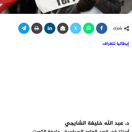
شارك
إيطاليا تلغراف
د. عبد الله خليفة الشايجي
أستاذ في قسم العلوم السياسية ـ جامعة الكويت