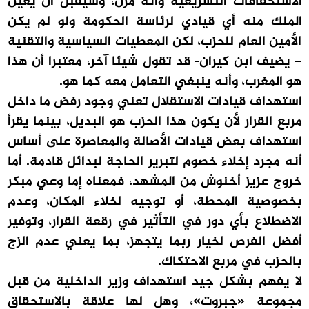
الاستحقاقات التشريعية وأنه مرن، وسيقبل أن يعين
الملك منه أي قيادي لرئاسة الحكومة ولو لم يكن
الأمين العام للحزب، لكن المعطيات السياسية والتقنية
– يضيف ابن كيران- قد تقول شيئا آخر، معتبرا أن هذا
هو المغرب، وأنه ينبغي التعامل معه كما هو.
استهداف قيادات الاستقلال تعني وجود رفض ما داخل
مربع القرار لأن يكون هذا الحزب هو البديل، بينما يقرأ
استهداف بعض قيادات الأصالة والمعاصرة على أساس
أنه مجرد إخلاء خصوم لتبرير الحاجة لبدائل قادمة. أما
خروج عزيز أخنوش من المشهد، فمعناه إما وعي مبكر
بخصوصية المحطة، أو توجيه لخلاء المكان، وعدم
الاضطلاع بأي دور في التأثير في رقعة القرار، وتوفير
أفضل الفرص لخيار ربما يتجهز، بما يعني عدم الزج
بالحزب في مربع الاحتكاك.
لا يفهم بشكل جيد استهداف وزير الداخلية من قبل
مجموعة «جبروت»، وهل لها علاقة بالاستحقاق