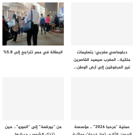
دبلوماسي مغربي: بتعليمات
البطالة في مصر تتراجع إلى 5.8%
ملكية.. المغرب سيعيد القاصرين
غير المرفوقين إلى أرض الوطن…
عملية “مرحبا 2026” .. مؤسسة
من “بورقعة” إلى “المورو”.. حين
الحسن الثاني تعزز خدمات مواكبة
تتذكر الشعوب جيرانها ..