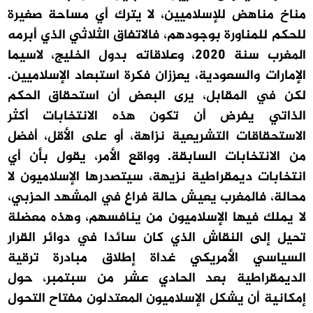
مناخ مناهض للإسلاميين، لا يترك أي مساحة صغيرة
للحكم للمناورة بوجودهم، فالاتفاق الثلاثي الذي أبرمه
المغرب سنة 2020، وعلاقاته بدول الخليج، لاسيما
الإمارات والسعودية، يعززان فكرة استبعاد الإسلاميين.
لكن في المقابل، يرى البعض أن استحقاق الحكم
الذاتي يفرض أن تكون هذه الانتخابات أكثر
الاستحقاقات التشريعية نزاهة، أو على الأقل، أفضل
من الانتخابات السابقة. وواقع الأمر، يقول بأن أي
انتخابات ديمقراطية نزيهة، سيتصدرها الإسلاميون لا
محالة، فالمغرب يعيش حالة فراغ في المشهد الحزبي،
لا يملك فيها الإسلاميون من ينافسهم، وهذه معضلة
تحيل إلى النقاش الذي كان سائدا في دوائر القرار
السياسي الأمريكي غداة إطلاق مبادرة ترقية
الديمقراطية بعد الحادي عشر من سبتمبر، حول
إمكانية أن يشكل الإسلاميون المعتدلون مفتاح التحول