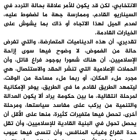
الانتخابي، لكن قد يكون للأمر علاقة بحالة التردد في
السيناريو القادم، وممارسة جهة ما لضغوط عليه،
لعدم الميل لهذا الاتجاه أو ذاك بما يشوش على
الخيارات القادمة.
تقديري، أن هذه الديناميات المتعارضة، والتي تفرض
حالة من الغموض، لا وضوح فيها سوى إزاحة
الإسلاميين، أن هناك شعورا بوجود فراغ قاتل، وأن
الحملات الإعلامية التي تنشر الحقد والاستئصال، هي
مجرد ملء المكان، أو ربما ملء مساحة من الوقت،
ليتمهد الطريق لقادم ما في الطريق، يوفر الإمكانية
لمرحلة انتقالية، ما بين حكومة يراد ألا يكون العدالة
والتنمية من يركب على مفاسد سياستها، ومرحلة
أخرى، تحصل فيها متغيرات كثيرة، منها على الأقل أن
يحصل تحول في البنية القادية للإسلاميين، وأن تقل
حدة الفراغ وغياب المنافس، وأن تنسى فيها عيوب