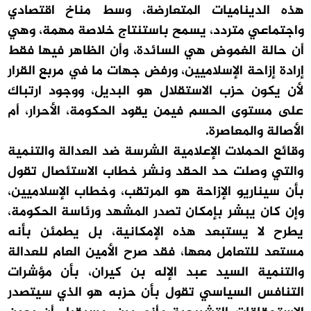
هذه الديناميات المتعارضة، وسط مناخ اقتصادي
واجتماعي متردد، يسمح باستنتاج خلاصة مهمة، وهي
أن حالة الغموض هي السائدة، وأن الظاهر فيها فقط
إرادة إزاحة الإسلاميين، ورفض جهات ما في مربع القرار
لأن يكون حزب الاستقلال هو البديل، ووجود ارتباك
على مستوى الحسم فيمن يقود الحكومة، الأحرار، أم
الأصالة والمعاصرة.
وقائع الحملات الإعلامية الشرسة ضد العدالة والتنمية
والتي وصلت حد الحقد ونشر خطاب الاستئصال تقول
بأن سيناريو الإزاحة هو المرتقب، وخطاب الإسلاميين،
وإن كان يبشر بإمكان تصدر المشهد ورئاسة الحكومة،
يطرح لا يستبعد هذه الإمكانية، بل يطمئن بأنه
مستعد للتعامل معها، فقد صرح الأمين العام للعدالة
والتنمية السيد عبد الإله بن كيران، بأن مؤشرات
التنافس السياسي تقول بأن حزبه هو الذي سيتصدر