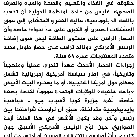
حقوقه في الغذاء والتعليم والصحة والمياه والصرف
الصحي». فليس من عادة المنظمة الدولية أن تذهب
باللغة الدبلوماسية، عالية الخفر والاحتشام، إلى عمق
المشكلات الصغرى أو الكبرى على حدّ سواء؛ خاصة وأنّ
الحصار الراهن على مستوى الطاقة ليس سوى إضافة
الرئيس الأمريكي دونالد ترامب على حصار طويل مديد
متعدد المستويات، عمره 64 سنة.
إجراءات الحصار الأحدث عهداً تندرج، عملياً ومنهجياً
وتاريخياً، في إطار سياسة أمريكية إمبريالية تشمل
معظم دول أمريكا اللاتينية، أو ما يعتبره البيت الأبيض
«باحة خلفية» للولايات المتحدة عموماً؛ لكنها، بصفة
خاصة، تُفرد جزيرة كوبا لأسباب جيو ـ سياسية
وإيديولوجية متداخلة، سبق أن تراوحت شراستها بين
رئيس وآخر. وقد يكون الأشهر في هذا الملفّ أزمة
الصواريخ، حين لوّح الرئيس الأمريكي الأسبق جون
كنيدي بأنّ أصابعه باتت قاب قوسين أو أدنى من أزرار