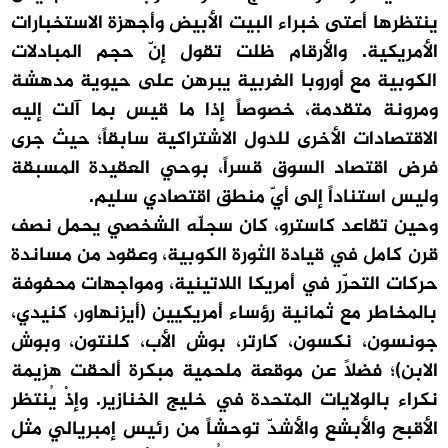
ينتظرها أعتى خبراء البيت الأبيض وأجهزة الاستخبارات
الأمريكية. والأرقام ظلت تقول إنّ حجم المبادلات
الكوبية مع أوروبا الغربية يبرهن على حيوية مدهشة
ومرونة متقدمة، خصوصاً إذا ما قيس بما آلت إليه
الاقتصادات الأخرى للدول الاشتراكية سابقاً؛ حيث جرى
فرض اقتصاد السوق قسراً، بوحي العقيدة المسبقة
وليس استناداً إلى أيّ منطق اقتصادي سليم.
وحين تقاعد كاسترو، كان سجلّه الشخصي يحمل نصف
قرن كامل في قيادة الثورة الكوبية، وعقود من مساندة
حركات التحرّر في أمريكا اللاتينية، ومواجهات محفوفة
بالمخاطر مع ثمانية رؤساء أمريكيين (أيزنهاور، كنيدي،
جونسون، نكسون، كارتر، بوش الأب، كلنتون، وبوش
الابن)؛ فضلاً عن موقعة ملحمية مبكرة ألحقت هزيمة
نكراء بالولايات المتحدة في خليج الخنازير. وإذْ يُنتظر
الأقبح والأبشع والأشدّ توحشاً من رئيس إمبريالي مثل