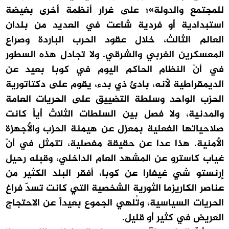
للمجتمع والدولة»؛ على غرار أنظمة أخرى بغيضة
استبدادية أو فردية شاعت في العديد من بلدان
العالم الثالث، خلال عقود الحرب الباردة وصراع
المعسكرين الغربي والشرقي. ولا تجادل هذه السطور
في أنّ النظام الحاكم اليوم في كوبا بعيد عن
الديمقراطية لأنه، بادئ ذي بدء، يقوم على دكتاتورية
الحزب الواحد وسلطة التضييق على الحريات العامة
والمدنية، ولا فصل بين السلطات الثلاث أياً كانت
صلاحياتها الفعلية بمعزل عن هيمنة الحزب والأجهزة
الأمنية. هذا عدا عن حقيقة مفصلية، تتمثل في أنّ
غياب كاسترو عن المشهد العام الداخلي، وقبله رحيل
إرنستو شي غيفارا عن كوبا، أفقر البلد الكثير من
عناصر الكاريزما الثورية الشخصية التي كانت تسدّ فراغ
الحريات السياسية، وتُلهي الجموع بعيداً عن الاحتجاج
العريض في كثير أو قليل.