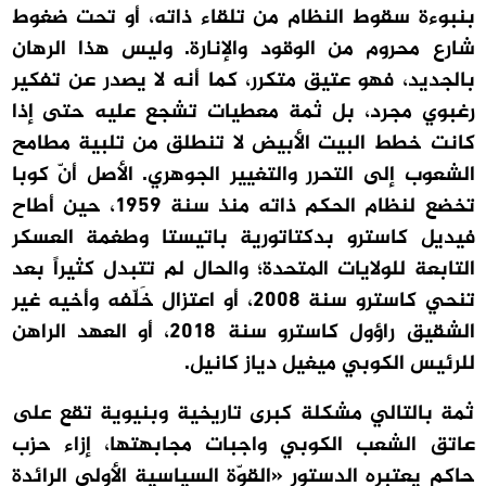
بنبوءة سقوط النظام من تلقاء ذاته، أو تحت ضغوط
شارع محروم من الوقود والإنارة. وليس هذا الرهان
بالجديد، فهو عتيق متكرر، كما أنه لا يصدر عن تفكير
رغبوي مجرد، بل ثمة معطيات تشجع عليه حتى إذا
كانت خطط البيت الأبيض لا تنطلق من تلبية مطامح
الشعوب إلى التحرر والتغيير الجوهري. الأصل أنّ كوبا
تخضع لنظام الحكم ذاته منذ سنة 1959، حين أطاح
فيديل كاسترو بدكتاتورية باتيستا وطغمة العسكر
التابعة للولايات المتحدة؛ والحال لم تتبدل كثيراً بعد
تنحي كاسترو سنة 2008، أو اعتزال خَلّفه وأخيه غير
الشقيق راؤول كاسترو سنة 2018، أو العهد الراهن
للرئيس الكوبي ميغيل دياز كانيل.
ثمة بالتالي مشكلة كبرى تاريخية وبنيوية تقع على
عاتق الشعب الكوبي واجبات مجابهتها، إزاء حزب
حاكم يعتبره الدستور «القوّة السياسية الأولى الرائدة