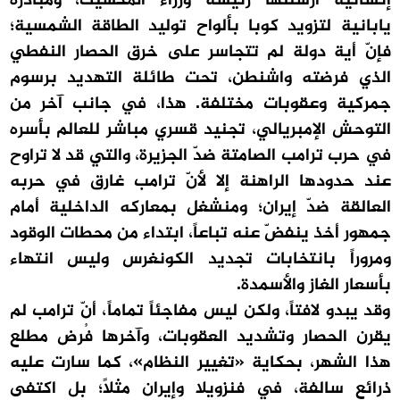
إنسانية أرسلتها رئيسة وزراء المكسيك، ومبادرة
يابانية لتزويد كوبا بألواح توليد الطاقة الشمسية؛
فإنّ أية دولة لم تتجاسر على خرق الحصار النفطي
الذي فرضته واشنطن، تحت طائلة التهديد برسوم
جمركية وعقوبات مختلفة. هذا، في جانب آخر من
التوحش الإمبريالي، تجنيد قسري مباشر للعالم بأسره
في حرب ترامب الصامتة ضدّ الجزيرة، والتي قد لا تراوح
عند حدودها الراهنة إلا لأنّ ترامب غارق في حربه
العالقة ضدّ إيران؛ ومنشغل بمعاركه الداخلية أمام
جمهور أخذ ينفضّ عنه تباعاً، ابتداء من محطات الوقود
ومروراً بانتخابات تجديد الكونغرس وليس انتهاء
بأسعار الغاز والأسمدة.
وقد يبدو لافتاً، ولكن ليس مفاجئاً تماماً، أنّ ترامب لم
يقرن الحصار وتشديد العقوبات، وآخرها فُرض مطلع
هذا الشهر، بحكاية «تغيير النظام»، كما سارت عليه
ذرائع سالفة، في فنزويلا وإيران مثلاً؛ بل اكتفى