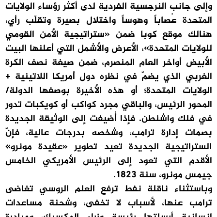
وإلى جانب النرجسية الفردية لدى أكثر رؤساء الولايات
المتحدة عُصاباً وهوساً واختلال بصيرة وتقلّب رأي،
هنالك موقع كوبا ضمن «ستراتيجية الأمن القومي
للولايات المتحدة»، الأعرض والأشمل التي أعلنها البيت
الأبيض أواخر العام المنصرم، ضمن صيغة نصف الكرة
الغربي الذي يضمّ في نظره دول أمريكا اللاتينية +
الولايات المتحدة؛ أو هذه الأخيرة بوصفها الدولة/
المحور الرئيس، والباقي مجرد كواكب أو كويكبات تدور
في فلك واشنطن. فإذا أُضيفت إلى الوثيقة الجديدة
بصمات إدارة ترامب، وشخصه بدرجات عالية، فإنّ
الستراتيجية الجديدة تعيد تطوير «عقيدة مونرو»
الأقدم التي تعود إلى الرئيس الأمريكي الخامس
جيمس مونرو، سنة 1823.
وباستثناء ناقلة نفط ترفع العلم الروسي تغاضى
ترامب عنها، لأسباب لا تخفى، وشحنة مساعدات