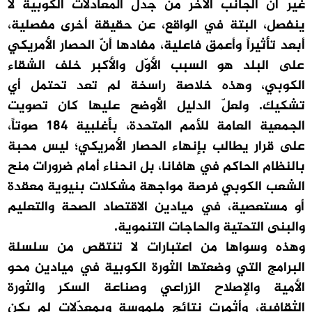
غير أنّ الجانب الآخر من جدل المعادلات الكوبية لا
ينفصل، البتة في الواقع، عن حقيقة أخرى مفصلية،
أبعد تأثيراً وأعمق فاعلية، مفادها أنّ الحصار الأمريكي
على البلد هو السبب الأوّل والأكبر خلف الشقاء
الكوبي، وهذه خلاصة راسخة لم تعد تحتمل أي
تشكيك. ولعلّ الدليل الأوضح عليها كان تصويت
الجمعية العامة للأمم المتحدة، بأغلبية 184 صوتاً،
على قرار يطالب بإنهاء الحصار الأمريكي؛ ليس محبة
بالنظام الحاكم في هافانا، بل انحناء أمام ضرورات منح
الشعب الكوبي فرصة مواجهة مشكلات بنيوية معقدة
أو مستعصية، في ميادين الاقتصاد الصحة والتعليم
والبنى التحتية والحاجات التنموية.
وهذه وسواها من اعتبارات لا تنتقص من سلسلة
البرامج التي وضعتها الثورة الكوبية في ميادين محو
الأمية والإصلاح الزراعي وصناعة السكر والثورة
الثقافية، وأثمرت نتائج ملموسة وبمعدّلات لم يكن