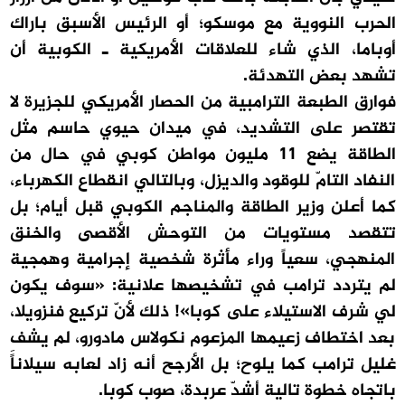
الحرب النووية مع موسكو؛ أو الرئيس الأسبق باراك
أوباما، الذي شاء للعلاقات الأمريكية ـ الكوبية أن
تشهد بعض التهدئة.
فوارق الطبعة الترامبية من الحصار الأمريكي للجزيرة لا
تقتصر على التشديد، في ميدان حيوي حاسم مثل
الطاقة يضع 11 مليون مواطن كوبي في حال من
النفاد التامّ للوقود والديزل، وبالتالي انقطاع الكهرباء،
كما أعلن وزير الطاقة والمناجم الكوبي قبل أيام؛ بل
تتقصد مستويات من التوحش الأقصى والخنق
المنهجي، سعياً وراء مأثرة شخصية إجرامية وهمجية
لم يتردد ترامب في تشخيصها علانية: «سوف يكون
لي شرف الاستيلاء على كوبا»! ذلك لأنّ تركيع فنزويلا،
بعد اختطاف زعيمها المزعوم نكولاس مادورو، لم يشفِ
غليل ترامب كما يلوح؛ بل الأرجح أنه زاد لعابه سيلاناً
باتجاه خطوة تالية أشدّ عربدة، صوب كوبا.