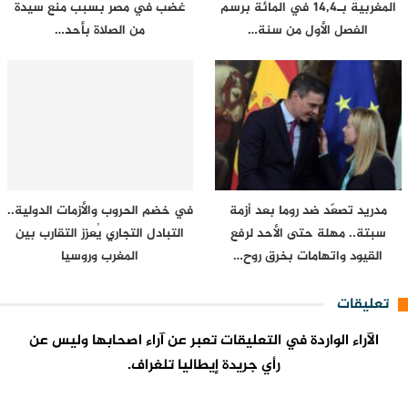
المغربية بـ14,4 في المائة برسم
غضب في مصر بسبب منع سيدة
الفصل الأول من سنة…
من الصلاة بأحد…
مدريد تصعّد ضد روما بعد أزمة
في خضم الحروب والأزمات الدولية..
سبتة.. مهلة حتى الأحد لرفع
التبادل التجاري يُعزز التقارب بين
القيود واتهامات بخرق روح…
المغرب وروسيا
تعليقات
الآراء الواردة في التعليقات تعبر عن آراء اصحابها وليس عن
رأي جريدة إيطاليا تلغراف.