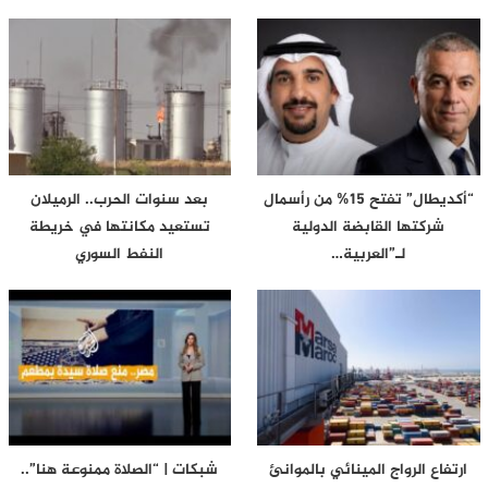
“أكديطال” تفتح 15% من رأسمال
بعد سنوات الحرب.. الرميلان
شركتها القابضة الدولية
تستعيد مكانتها في خريطة
لـ”العربية…
النفط السوري
ارتفاع الرواج المينائي بالموانئ
شبكات | “الصلاة ممنوعة هنا”..