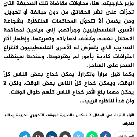
وزير خارجيته، هنا، محاولات مقاضاة تلك الصحيفة التي
تجرّأت على نشر الحقائق من دون مبالغة أو تهويل.
ومن يضمن ألّا تتحوّل المحاكمات المنتظَرة، بشجاعة
الأسرى الفلسطينيين وجرأتهم، إلى ميادين لمحاكمة
الاحتلال نفسه، وكشف ادّعاءاته وتعريتها، وإظهار آثار
التعذيب الذي يتعرّض له الأسرى الفلسطينيون لانتزاع
اعترافات كاذبة بأمور لم يقترفوها. وعندها سينقلب
السحر على الساحر.
وكما قيل مراراً وتكراراً، يمكن خداع بعض الناس كلّ
الوقت، ويمكن خداع كلّ الناس بعض الوقت، ولكن لا
يمكن مهما بلغ الأمر خداع الناس كلّهم طوال الوقت.
وإن غداً لناظره قريب…
الآراء الواردة في المقال لا تعكس بالضرورة الموقف التحريري لجريدة إيطاليا
تلغراف