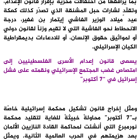
بما يرافقها من احتفالات مخزية بإقرار قانون الإعدام،
وتقلّدٍ لشارات حبل المشنقة الذي تصدّر كذلك كعكة
عيد ميلاد الوزير الفاشي إيتمار بن غفير، درجة
الانحطاط نحو الفاشية التي لا تقيم وزناً لقانون دولي
أو لمواثيق حقوق الإنسان، أو للادعاءات بديمقراطية
الكيان الإسرائيلي.
يسعى قانون إعدام الأسرى الفلسطينيين إلى
امتصاص غضب المجتمع الإسرائيلي ونقمته على فشل
إسرائيل في “7 أكتوبر”
ومثّل إخراج قانون تشكيل محكمة إسرائيلية خاصّة
بـ”7 أكتوبر” محاولةً خبيثةً للغاية لتقليد محكمة
نورمبرغ التي أُنشئت لمحاكمة القادة النازيين الألمان
بعد هزيمتهم في الحرب العالمية الثانية. ويمثّل