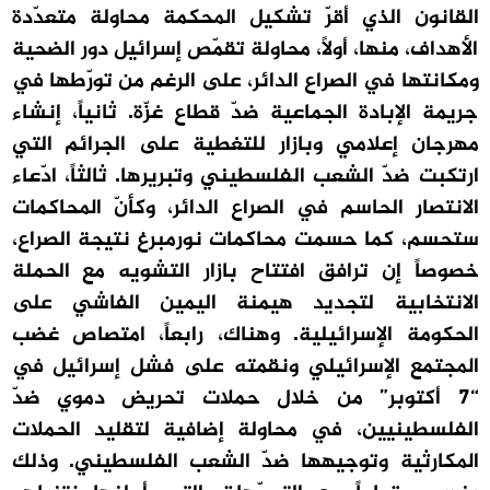
القانون الذي أقرّ تشكيل المحكمة محاولة متعدّدة
الأهداف، منها، أولاً، محاولة تقمّص إسرائيل دور الضحية
ومكانتها في الصراع الدائر، على الرغم من تورّطها في
جريمة الإبادة الجماعية ضدّ قطاع غزّة. ثانياً، إنشاء
مهرجان إعلامي وبازار للتغطية على الجرائم التي
ارتكبت ضدّ الشعب الفلسطيني وتبريرها. ثالثاً، ادّعاء
الانتصار الحاسم في الصراع الدائر، وكأنّ المحاكمات
ستحسم، كما حسمت محاكمات نورمبرغ نتيجة الصراع،
خصوصاً إن ترافق افتتاح بازار التشويه مع الحملة
الانتخابية لتجديد هيمنة اليمين الفاشي على
الحكومة الإسرائيلية. وهناك، رابعاً، امتصاص غضب
المجتمع الإسرائيلي ونقمته على فشل إسرائيل في
“7 أكتوبر” من خلال حملات تحريض دموي ضدّ
الفلسطينيين، في محاولة إضافية لتقليد الحملات
المكارثية وتوجيهها ضدّ الشعب الفلسطيني. وذلك