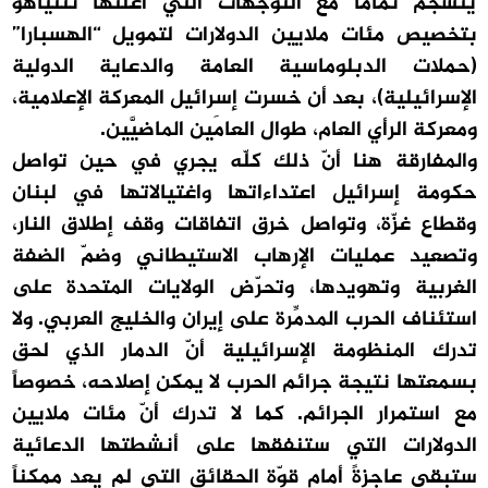
ينسجم تماماً مع التوجّهات التي أعلنها نتنياهو
بتخصيص مئات ملايين الدولارات لتمويل “الهسبارا”
(حملات الدبلوماسية العامة والدعاية الدولية
الإسرائيلية)، بعد أن خسرت إسرائيل المعركة الإعلامية،
ومعركة الرأي العام، طوال العامَين الماضيَّين.
والمفارقة هنا أنّ ذلك كلّه يجري في حين تواصل
حكومة إسرائيل اعتداءاتها واغتيالاتها في لبنان
وقطاع غزّة، وتواصل خرق اتفاقات وقف إطلاق النار،
وتصعيد عمليات الإرهاب الاستيطاني وضمّ الضفة
الغربية وتهويدها، وتحرّض الولايات المتحدة على
استئناف الحرب المدمِّرة على إيران والخليج العربي. ولا
تدرك المنظومة الإسرائيلية أنّ الدمار الذي لحق
بسمعتها نتيجة جرائم الحرب لا يمكن إصلاحه، خصوصاً
مع استمرار الجرائم. كما لا تدرك أنّ مئات ملايين
الدولارات التي ستنفقها على أنشطتها الدعائية
ستبقى عاجزةً أمام قوّة الحقائق التي لم يعد ممكناً