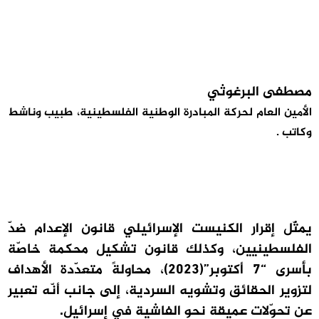
مصطفى البرغوثي
الأمين العام لحركة المبادرة الوطنية الفلسطينية، طبيب وناشط
وكاتب .
يمثّل إقرار الكنيست الإسرائيلي قانون الإعدام ضدّ
الفلسطينيين، وكذلك قانون تشكيل محكمة خاصّة
بأسرى “7 أكتوبر”(2023)، محاولةً متعدّدة الأهداف
لتزوير الحقائق وتشويه السردية، إلى جانب أنّه تعبير
عن تحوّلات عميقة نحو الفاشية في إسرائيل.