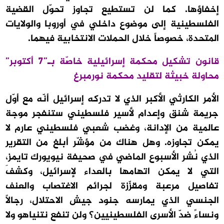
إخفاؤها. كما لن تستطيع تجاوز تحوّل القضية
الفلسطينية إلى موضوع داخلي في أوروبا والولايات
المتحدة، خصوصاً خلال الحملات الانتخابية فيهما.
قانون تشكيل محكمة إسرائيلية خاصّة بـ”7 أكتوبر”
محاولة خبيثة لتقليد محكمة نورمبرغ
الأمر الكارثي الأكبر الذي لا تدركه إسرائيل أنّه مع أوّل
جريمة شنق وإعدام لأسير فلسطيني ستنفجر موجة
عالمية من الإدانة، وغضب شعبي فلسطيني عارم لا
يمكن تجاوزه. وهل هناك من مؤشّر أبلغ من التقرير
الذي نُشر الأسبوع الماضي في صحيفة نيويورك تايمز،
التي لا يمكن اتهامها بالعداء لإسرائيل، وكشفَ
تفاصيل مرعبة ومقزّزة لجرائم الاغتصاب والعنف
الجنسي الذي يمارسه جنود جيش الاحتلال، رجالاً
ونساءً ضدّ الأسرى الفلسطينيين؟ ولن تنفع نتنياهو ولا