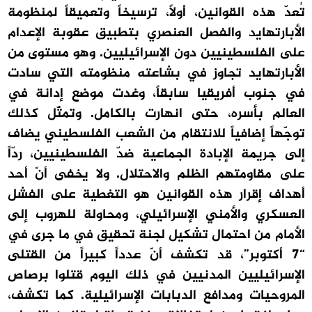
تُعدّ هذه القوانين، أولاً، ترسيخاً وتعميقاً لمنظومة
الأبارتهايد والفصل العنصري بتطبيق عقوبة الإعدام
على الفلسطينيين دون الإسرائيليين. وهو مستوى من
الأبارتهايد تجاوز في بشاعته منظومته التي سادت
في جنوب أفريقيا سابقاً، وغدت موضع إدانة في
العالم بأسره، حتى انهارت بالكامل. وتمثّل كذلك
توجّهاً إضافياً للانتقام من الشعب الفلسطيني يضاف
إلى جريمة الإبادة الجماعية ضدّ الفلسطينيين، ردّاً
على مقاومتهم الظلم والاحتلال. ولا يخفى أنّ أحد
أهداف إقرار هذه القوانين هو التغطية على الفشل
العسكري والأمني الإسرائيلي، ومحاولة للهروب إلى
الأمام من احتمال تشكيل لجنة تحقيق في ما جرى في
“7 أكتوبر”، قد تكشف أنّ عدداً كبيراً من القتلى
الإسرائيليين المدنيين في ذلك اليوم قتلوا برصاص
المروحيات ومدافع الدبابات الإسرائيلية. كما تكشف،