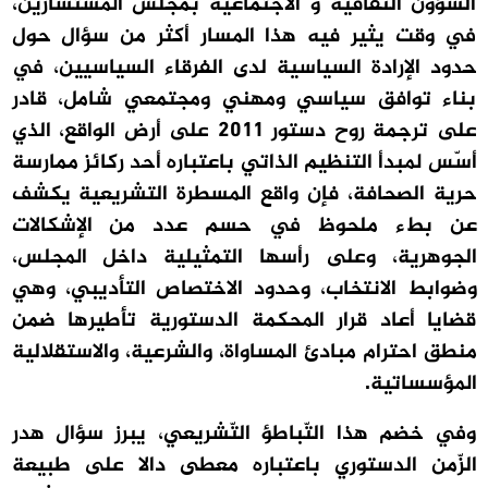
الشؤون الثقافية و الاجتماعية بمجلس المستشارين،
في وقت يثير فيه هذا المسار أكثر من سؤال حول
حدود الإرادة السياسية لدى الفرقاء السياسيين، في
بناء توافق سياسي ومهني ومجتمعي شامل، قادر
على ترجمة روح دستور 2011 على أرض الواقع، الذي
أسّس لمبدأ التنظيم الذاتي باعتباره أحد ركائز ممارسة
حرية الصحافة، فإن واقع المسطرة التشريعية يكشف
عن بطء ملحوظ في حسم عدد من الإشكالات
الجوهرية، وعلى رأسها التمثيلية داخل المجلس،
وضوابط الانتخاب، وحدود الاختصاص التأديبي، وهي
قضايا أعاد قرار المحكمة الدستورية تأطيرها ضمن
منطق احترام مبادئ المساواة، والشرعية، والاستقلالية
المؤسساتية.
وفي خضم هذا التّباطؤ التّشريعي، يبرز سؤال هدر
الزّمن الدستوري باعتباره معطى دالا على طبيعة