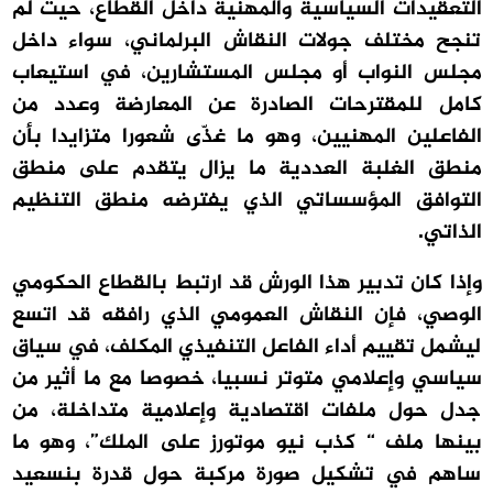
التعقيدات السياسية والمهنية داخل القطاع، حيث لم
تنجح مختلف جولات النقاش البرلماني، سواء داخل
مجلس النواب أو مجلس المستشارين، في استيعاب
كامل للمقترحات الصادرة عن المعارضة وعدد من
الفاعلين المهنيين، وهو ما غذّى شعورا متزايدا بأن
منطق الغلبة العددية ما يزال يتقدم على منطق
التوافق المؤسساتي الذي يفترضه منطق التنظيم
الذاتي.
وإذا كان تدبير هذا الورش قد ارتبط بالقطاع الحكومي
الوصي، فإن النقاش العمومي الذي رافقه قد اتسع
ليشمل تقييم أداء الفاعل التنفيذي المكلف، في سياق
سياسي وإعلامي متوتر نسبيا، خصوصا مع ما أثير من
جدل حول ملفات اقتصادية وإعلامية متداخلة، من
بينها ملف “ كذب نيو موتورز على الملك”، وهو ما
ساهم في تشكيل صورة مركبة حول قدرة بنسعيد