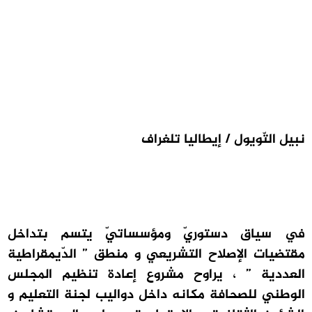
نبيل التّويول / إيطاليا تلغراف
في سياق دستوريّ ومؤسساتيّ يتسم بتداخل
مقتضيات الإصلاح التشريعي و منطق ” الدّيمقراطية
العددية ” ، يراوح مشروع إعادة تنظيم المجلس
الوطني للصحافة مكانه داخل دواليب لجنة التعليم و