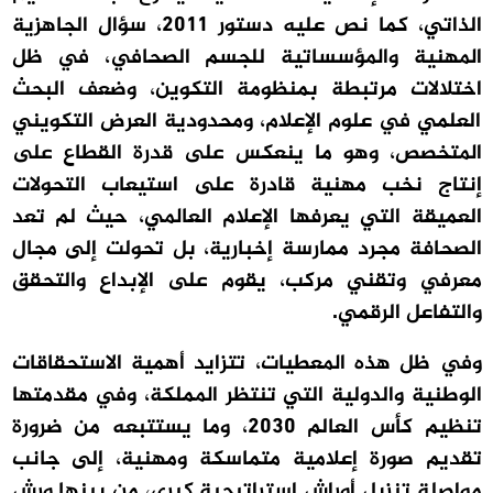
الذاتي، كما نص عليه دستور 2011، سؤال الجاهزية
المهنية والمؤسساتية للجسم الصحافي، في ظل
اختلالات مرتبطة بمنظومة التكوين، وضعف البحث
العلمي في علوم الإعلام، ومحدودية العرض التكويني
المتخصص، وهو ما ينعكس على قدرة القطاع على
إنتاج نخب مهنية قادرة على استيعاب التحولات
العميقة التي يعرفها الإعلام العالمي، حيث لم تعد
الصحافة مجرد ممارسة إخبارية، بل تحولت إلى مجال
معرفي وتقني مركب، يقوم على الإبداع والتحقق
والتفاعل الرقمي.
وفي ظل هذه المعطيات، تتزايد أهمية الاستحقاقات
الوطنية والدولية التي تنتظر المملكة، وفي مقدمتها
تنظيم كأس العالم 2030، وما يستتبعه من ضرورة
تقديم صورة إعلامية متماسكة ومهنية، إلى جانب
مواصلة تنزيل أوراش استراتيجية كبرى، من بينها ورش