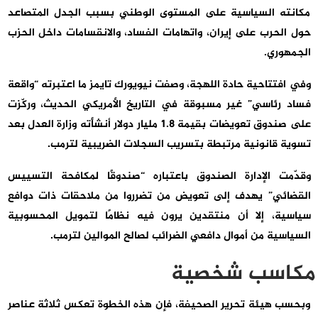
مكانته السياسية على المستوى الوطني بسبب الجدل المتصاعد
حول الحرب على إيران، واتهامات الفساد، والانقسامات داخل الحزب
الجمهوري.
وفي افتتاحية حادة اللهجة، وصفت نيويورك تايمز ما اعتبرته “واقعة
فساد رئاسي” غير مسبوقة في التاريخ الأمريكي الحديث، وركّزت
على صندوق تعويضات بقيمة 1.8 مليار دولار أنشأته وزارة العدل بعد
تسوية قانونية مرتبطة بتسريب السجلات الضريبية لترمب.
وقدّمت الإدارة الصندوق باعتباره “صندوقًا لمكافحة التسييس
القضائي” يهدف إلى تعويض من تضرروا من ملاحقات ذات دوافع
سياسية، إلا أن منتقدين يرون فيه نظامًا لتمويل المحسوبية
السياسية من أموال دافعي الضرائب لصالح الموالين لترمب.
مكاسب شخصية
وبحسب هيئة تحرير الصحيفة، فإن هذه الخطوة تعكس ثلاثة عناصر