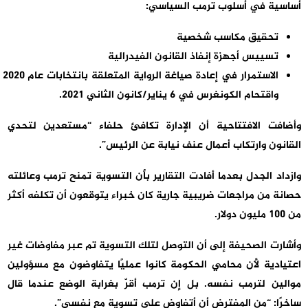
أساسية في أسلوب ترمب السياسي:
تحقيق مكاسب شخصية
تسييس أجهزة إنفاذ القانون الفيدرالية
الاستمرار في إعادة صياغة الرواية المتعلقة بانتخابات عام 2020
واقتحام الكونغرس في 6 يناير/كانون الثاني 2021.
وأضافت الافتتاحية أن الإدارة تكافئ حلفاء “مستعدين لتحدي
القانون وارتكاب أعمال عنف نيابة عن الرئيس”.
وازداد الجدل بعدما أفادت التقارير بأن التسوية تمنح ترمب وعائلته
حصانة من مراجعات ضريبية جارية كان خبراء يتوقعون أن تكلفه أكثر
من 100 مليون دولار.
وأشارت الصحيفة إلى أن التوصل لتلك التسوية تم عبر مفاوضات غير
اعتيادية لأن محامي الحكومة كانوا عمليًا يتفاوضون مع مسؤولين
موالين لترمب نفسه. بل إن ترمب أقرّ بغرابة الوضع عندما قال
ساخرًا: “من المفترض أن أتفاوض على تسوية مع نفسي”.