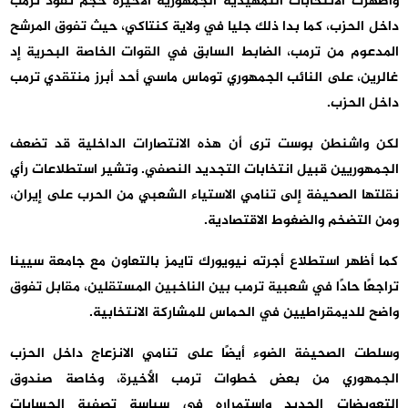
وأظهرت الانتخابات التمهيدية الجمهورية الأخيرة حجم نفوذ ترمب
داخل الحزب، كما بدا ذلك جليا في ولاية كنتاكي، حيث تفوق المرشح
المدعوم من ترمب، الضابط السابق في القوات الخاصة البحرية إد
غالرين، على النائب الجمهوري توماس ماسي أحد أبرز منتقدي ترمب
داخل الحزب.
لكن واشنطن بوست ترى أن هذه الانتصارات الداخلية قد تضعف
الجمهوريين قبيل انتخابات التجديد النصفي. وتشير استطلاعات رأي
نقلتها الصحيفة إلى تنامي الاستياء الشعبي من الحرب على إيران،
ومن التضخم والضغوط الاقتصادية.
كما أظهر استطلاع أجرته نيويورك تايمز بالتعاون مع جامعة سيينا
تراجعًا حادًا في شعبية ترمب بين الناخبين المستقلين، مقابل تفوق
واضح للديمقراطيين في الحماس للمشاركة الانتخابية.
وسلطت الصحيفة الضوء أيضًا على تنامي الانزعاج داخل الحزب
الجمهوري من بعض خطوات ترمب الأخيرة، وخاصة صندوق
التعويضات الجديد واستمراره في سياسة تصفية الحسابات