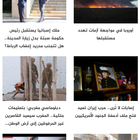
أوروبا في مواجهة أزمات تهدد
ملك إسبانيا يستقبل رئيس
مستقبلها
حكومة سبتة بدل زيارة المدينة..
هل تتجنب مدريد إغضاب الرباط؟
إصابات لا تُرى.. حرب إيران تعيد
دبلوماسي مغربي: بتعليمات
فتح ملف أدمغة الجنود الأمريكيين
ملكية.. المغرب سيعيد القاصرين
غير المرفوقين إلى أرض الوطن…