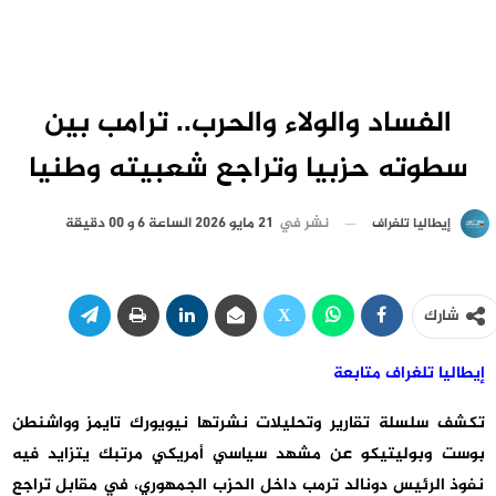
الفساد والولاء والحرب.. ترامب بين
سطوته حزبيا وتراجع شعبيته وطنيا
نشر في
21 مايو 2026 الساعة 6 و 00 دقيقة
إيطاليا تلغراف
شارك
إيطاليا تلغراف متابعة
تكشف سلسلة تقارير وتحليلات نشرتها نيويورك تايمز وواشنطن
بوست وبوليتيكو عن مشهد سياسي أمريكي مرتبك يتزايد فيه
نفوذ الرئيس دونالد ترمب داخل الحزب الجمهوري، في مقابل تراجع