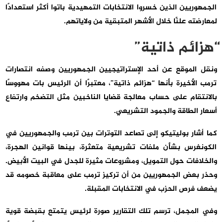
الجمهوريين الذين خسروا الانتخابات التمهيدية باتوا أكثر استعدادًا
لمعارضته علنًا خلال الأشهر المتبقية من ولاياتهم.
“هزائم ذاتية”
ونقل الموقع عن أحد الإستراتيجيين الجمهوريين وصفه انتصارات
ترمب الأخيرة بأنها “هزائم ذاتية”، معتبرًا أن الرئيس بات مهووسًا
بالانتقام على حساب معالجة قضايا الناخبين مثل التضخم وارتفاع
أسعار الطاقة والجمود التشريعي.
كما أشار بوليتيكو إلى تصاعد التوترات بين ترمب والجمهوريين في
الكونغرس بشأن ملفات تشريعية متعثرة، بينها قوانين الهجرة،
والخلافات حول التمويل، ومشروعات مثيرة للجدل في البيت الأبيض.
وحذر بعض الجمهوريين من أن تركيز ترمب على معاقبة خصومه قد
يضعف فرص الحزب في الانتخابات المقبلة.
وفي المجمل، ترسم تلك التقارير صورة لرئيس يتمتع بقبضة قوية