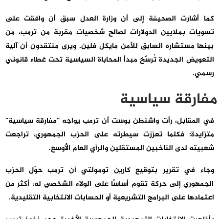
كما أشارت الصحيفة إلى أن وزارة العدل سبق أن وافقت على
تسويات بملايين الدولارات لصالح شخصيات مقربة من ترمب، من
بينها مستشاره السابق للأمن مايكل فلين. ويرى منتقدون أن آلية
التعويض الجديدة تُرسّخ مبدأ المحاباة السياسية تحت غطاء قانوني
رسمي.
مفارقة سياسية
في المقابل، رأت واشنطن بوست أن ترمب يواجه “مفارقة سياسية”
متزايدة: فكلما تعززت سيطرته على الحزب الجمهوري، تراجعت
شعبيته لدى الناخبين المستقلين والرأي العام الأوسع.
وجاء في تقرير بتوقيع كارين تومولتي أن ترمب حوّل الحزب
الجمهوري إلى حركة تقوم أساسًا على الولاء الشخصي له، أكثر من
اعتمادها على البرامج التشريعية أو الحسابات الانتخابية التقليدية.