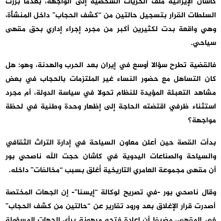
كاشان الإيرانية ملف الحريات الشخصية إلى الواجهة، بعدما بررت
السلطات القرار بتسجيل حالتين من “كشف الحجاب” داخل المنشأة،
وهي واقعة بدت لكثيرين أكبر من مجرد إجراء إداري بحق مقهى
سياحي.
فالقضية تطرح سؤالا أوسع في إيران بعد الحرب والهدنة، وهو: هل
كان التساهل مع حضور النساء غير الملتزمات بالحجاب في بعض
مشاهد التعبئة المؤيدة للنظام تحولا في سياسة الدولة، أم مجرد
استثناء ظرفي اقتضته الحاجة إلى إظهار وحدة وطنية في لحظة
مواجهة؟
بدأت القصة حين أعلن معاون السياحة في إدارة التراث الثقافي
والسياحة والصناعات اليدوية في كاشان حجت الله ناصحي بور
أن مقهى مجموعة العامري التاريخية أُغلق بسبب “مخالفات” داخله.
وقال ناصحي بور -في تصريح لوكالة “إيسنا”- إن الجهات المختصة
أصدرت قرار الإغلاق بعد ورود تقارير عن “حالتين من كشف الحجاب”
في المقهى، مضيفا أن إعادة فتحه مرهونة برأي الجهات المسؤولة