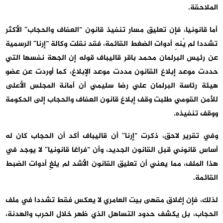
الملاحقة.
أما قانونيا، فإن تعليق مسار تنفيذ قانون “العفاف والحجاب” الأكثر
تشددا لم يُنهِ أدوات الضغط القائمة، فقد نقلت وكالة “إرنا” الرسمية
عن رئيس البرلمان محمد باقر قاليباف قوله إن الجهة نفسها التي
حددت موعد إبلاغ القانون مددت موعد الإبلاغ، كما أوردت عن عضو
هيئة رئاسة البرلمان علي رضا سليمي أن أمانة المجلس الأعلى
للأمن القومي طلبت وقف إبلاغ قانون العفاف والحجاب إلى الحكومة
ووقف تنفيذه.
وفي تقرير لاحق، ذكرت “إرنا” أن قاليباف أكد أن الحجاب كان له
أساس قانوني قبل القانون الجديد، وأن “فراغا قانونيا” لا يوجد في
هذا الملف، مما يعني أن تعليق القانون الأشد لم يلغِ أدوات الضبط
القائمة.
لذلك، فإن إغلاق مقهى بيت العامري لا يعكس فقط تشددا في ملف
الحجاب، بل يكشف حدود التساهل الذي ظهر خلال الحرب والهدنة،