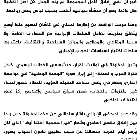
غير أن نفي إغلاق كامل المجموعة لم ينه الجدل لأن أصل القضية
ظل قائما، وهو أن منشأة سياحية أُغلقت بسبب لباس بعض زبائنها.
وهنا خرجت الواقعة من إطارها المحلي في كاشان لتصبح ملفا أوسع
يتعلق بطريقة تعامل السلطات الإيرانية مع الفضاءات العامة، ولا
سيما المقاهي والمطاعم والمراكز السياحية والثقافية، باعتبارها
ساحات اختبار لسياسات الحجاب الإجباري.
وتَبرز المفارقة في توقيت القرار، حيث سعى الخطاب الرسمي -خلال
فترة الحرب والهدنة- إلى إبراز صورة “الوحدة الوطنية” في مواجهة
الخارج، وظهر في بعض مشاهد التعبئة المؤيدة للنظام حضور لنساء
غير ملتزمات بالحجاب، ضمن سياق سياسي وإعلامي ركز على
الالتفاف الداخلي.
وقد عبّر الصحفي الإيراني ياشار سلطاني عن هذه المفارقة حين ربط
بين إغلاق مقهى العامري وشعار “غير المحجبة أختنا أيضا” الذي كان
يُرفع أيام الحرب، متسائلا عن سبب تطبيق قانون الحجاب بصورة