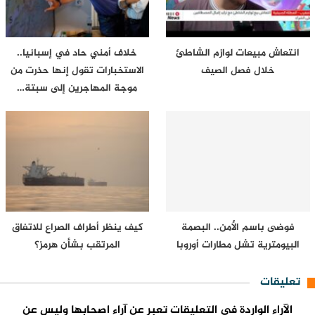
انتعاش مبيعات لوازم الشاطئ
خلاف أمني حاد في إسبانيا..
خلال فصل الصيف
الاستخبارات تقول إنها حذرت من
موجة المهاجرين إلى سبتة…
فوضى باسم الأمن.. البصمة
كيف ينظر أطراف الصراع للاتفاق
البيومترية تشل مطارات أوروبا
المرتقب بشأن هرمز؟
تعليقات
الآراء الواردة في التعليقات تعبر عن آراء اصحابها وليس عن