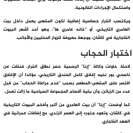
واستكمال الإجراءات القانونية.
ويكتسب القرار حساسية إضافية لكون المقهى يعمل داخل بيت
العامري التاريخي، أو “خانه عامري ها”، وهو أحد أشهر البيوت
القاجارية في كاشان، ووجهة معروفة للزوار المحليين والأجانب.
اختبار الحجاب
لاحقا، حاولت وكالة “إرنا” الرسمية حصر نطاق القرار، فنقلت عن
ناصحي بور نفيه إغلاق كامل الفندق التاريخي، مؤكدا أن الإغلاق
اقتصر على المقهى-المطعم بسبب “عدم مراعاة الحجاب” من قبل
عدد من الزبائن، وأن بقية أقسام المجموعة السياحية ما زالت تعمل.
كما أوضحت “إرنا” أن بيت العامري من أكبر وأفخم البيوت التاريخية
في كاشان، وتعود جذوره إلى العصر الزندي، مع إضافات عمرانية في
العهد القاجاري.