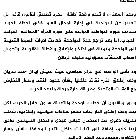
انتقائية.
وبهذا المعنى، لا تبدو واقعة كاشان مجرد تطبيق لقانون قائم، بل
تعبيرا عن ازدواجية في إدارة المجال العام. ففي لحظة الحرب،
تقدمت صورة المواطنة المؤيدة على صورة المرأة “المخالفة” لقواعد
الحجاب. أما بعد تراجع حدة المواجهة، فعادت أدوات الضبط القديمة
إلى الواجهة متمثلة في الإنذار والإغلاق والإحالة القانونية، وتحميل
أصحاب المنشآت مسؤولية سلوك الزبائن.
ولا تأتي الواقعة في فراغ سياسي، حيث تعيش إيران -منذ سريان
وقف إطلاق النار- نقاشا داخليا بشأن حدود النقد، ومسار التفاوض
مع الولايات المتحدة، وطريقة إدارة مرحلة ما بعد الحرب.
ويرى مراقبون أن خطاب الوحدة والتعبئة هيمن خلال الحرب، لكن
بعد وقف إطلاق النار بدأت تظهر خلافات سياسية وإعلامية، شملت
تحريك دعوى ضد الصحفي عباس عبدي والمحلل السياسي صادق
زيبا كلام، إضافة إلى تباينات داخل التيار المحافظ بشأن مسار
التفاوض وحدود دعم الوفد الإيراني.