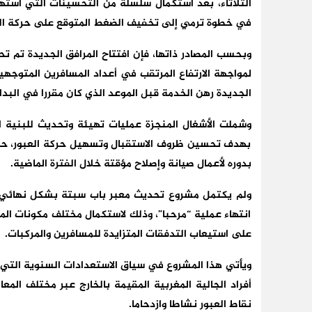
الثلاثاء، بعد استكمال سلسلة من التحسينات التي استه
في خطوة ترمي إلى تخفيف الضغط المتوقع على حركة التن
وبحسب المصادر ذاتها، فإن افتتاح المرافق الجديدة تم تح
لمواجهة الارتفاع المرتقب في أعداد المسافرين المتوجه
الجديدة رهن الخدمة قبل الموعد الذي كان مقررا في البدا
وشملت الأشغال المنجزة عمليات تهيئة وتحديث للبنية ا
بهدف تحسين ظروف الاستقبال وتسهيل حركة العبور، حي
بدوره لأعمال صيانة وإصلاح مؤقتة خلال الفترة الماضية.
ولم يكتمل مشروع تحديث معبر باب سبتة بشكل نهائي ب
انتهاء عملية “مرحبا”، وذلك لاستكمال مختلف مكونات الم
على استيعاب التدفقات المتزايدة للمسافرين والمركبات.
ويأتي هذا المشروع في سياق الاستعدادات السنوية التي 
أفراد الجالية المغربية المقيمة بالخارج عبر مختلف الم
نقاط العبور نشاطا وازدحاما.