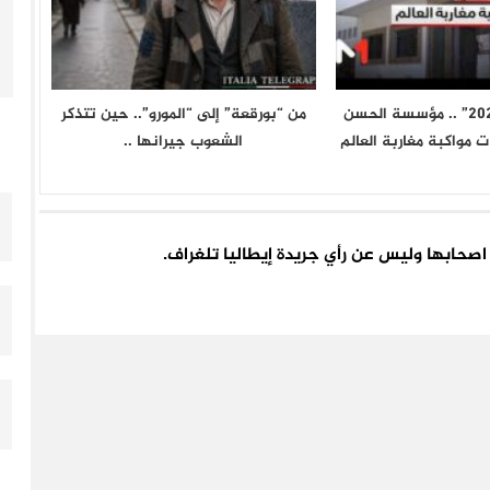
عملية “مرحبا 2026” .. مؤسسة الحسن
من “بورقعة” إلى “المورو”.. حين تتذكر
ت مواكبة مغاربة العالم
الشعوب جيرانها ..
اء اصحابها وليس عن رأي جريدة إيطاليا تلغراف.