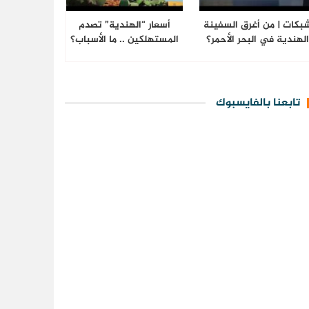
بكات | من أغرق السفينة
أسعار “الهندية” تصدم
لهندية في البحر الأحمر؟
المستهلكين .. ما الأسباب؟
تابعنا بالفايسبوك