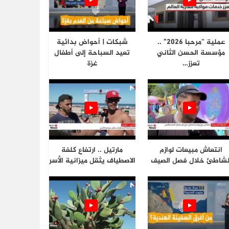
عملية “مرحبا 2026” ..
شبكات | أحواض بدائية
مؤسسة الحسن الثاني
تعيد السباحة إلى أطفال
تعزز…
غزة
انتعاش مبيعات لوازم
مارتيل .. ارتفاع كلفة
لشاطئ خلال فصل الصيف
الاصطياف يثقل ميزانية الأسر