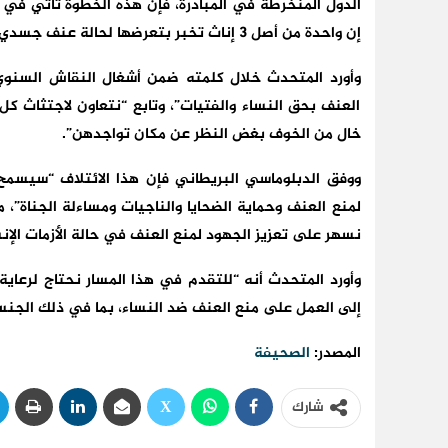
الدول المنخرطة في المبادرة، فإن هذه الخطوة تأتي في
إن واحدة من أصل 3 إناث تخبر بتعرضها لحالة عنف جسدي أو جنسي.
وأورد المتحدث خلال كلمته ضمن أشغال النقاش السنوي
العنف بحق النساء والفتيات”، وتابع “نتعاون لاجتثاث كل
خال من الخوف بغض النظر عن مكان تواجدهن”.
ووفق الدبلوماسي البريطاني فإن هذا الائتلاف “سيسمح ب
لمنع العنف وحماية الضحايا والناجيات ومساءلة الجناة”، 
نسهر على تعزيز الجهود لمنع العنف في حالة الأزمات الإنس
وأورد المتحدث أنه “للتقدم في هذا المسار نحتاج لرعاية
إلى العمل على منع العنف ضد النساء، بما في ذلك الجنسي 
المصدر:
الصحيفة
شارك