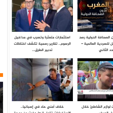
 الصحافة الدولية رصد
استثمارات متعثرة وتسرب في مداخيل
 للسردية العالمية –
الرسوم.. تقارير رسمية تكشف اختلالات
دد الثاني
تدبير الطرق…
 لوازم الشاطئ خلال
خلاف أمني حاد في إسبانيا..