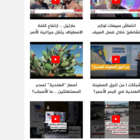
انتعاش مبيعات لوازم
مارتيل .. ارتفاع كلفة
لشاطئ خلال فصل الصيف
الاصطياف يثقل ميزانية الأسر
بكات | من أغرق السفينة
أسعار “الهندية” تصدم
لهندية في البحر الأحمر؟
المستهلكين .. ما الأسباب؟