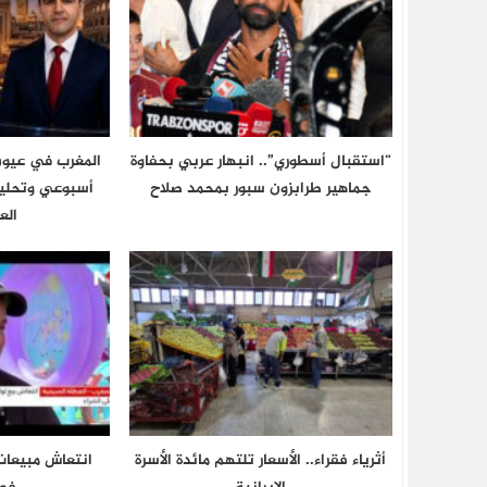
“استقبال أسطوري”.. انبهار عربي بحفاوة
المغرب في عيون
جماهير طرابزون سبور بمحمد صلاح
أسبوعي وتحليل
الع
أثرياء فقراء.. الأسعار تلتهم مائدة الأسرة
انتعاش مبيعات