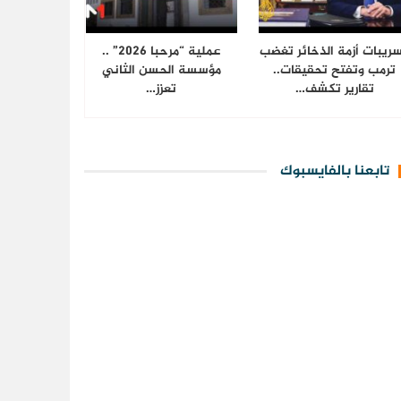
ريبات أزمة الذخائر تغضب
عملية “مرحبا 2026” ..
ترمب وتفتح تحقيقات..
مؤسسة الحسن الثاني
تقارير تكشف…
تعزز…
تابعنا بالفايسبوك