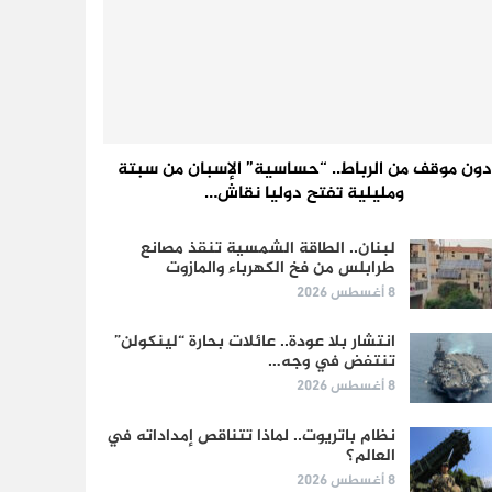
دون موقف من الرباط.. “حساسية” الإسبان من سبتة
ومليلية تفتح دوليا نقاش…
لبنان.. الطاقة الشمسية تنقذ مصانع
طرابلس من فخ الكهرباء والمازوت
8 أغسطس 2026
انتشار بلا عودة.. عائلات بحارة “لينكولن”
تنتفض في وجه…
8 أغسطس 2026
نظام باتريوت.. لماذا تتناقص إمداداته في
العالم؟
8 أغسطس 2026