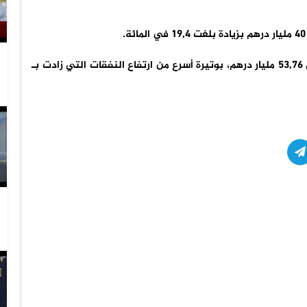
ويعزى هذا الأداء إلى نمو المداخيل بـ 14,6 في المائة إلى 53,76 مليار درهم، بوتيرة أسرع من ارتفاع النفقات التي زادت بـ