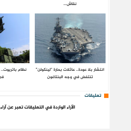
نقاش…
انتشار بلا عودة.. عائلات بحارة “لينكولن”
نظام باتريوت.. 
تنتفض في وجه البنتاغون
في
تعليقات
الآراء الواردة في التعليقات تعبر عن آر