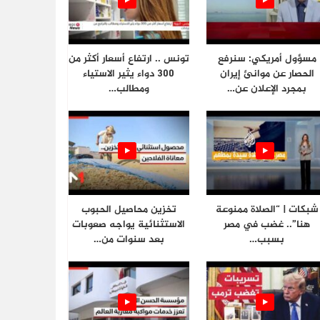
مسؤول أمريكي: سنرفع
تونس .. ارتفاع أسعار أكثر من
الحصار عن موانئ إيران
300 دواء يثير الاستياء
بمجرد الإعلان عن…
ومطالب…
شبكات | “الصلاة ممنوعة
تخزين محاصيل الحبوب
هنا”.. غضب في مصر
الاستثنائية يواجه صعوبات
بسبب…
بعد سنوات من…