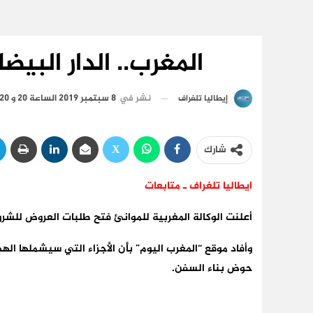
المغرب.. الدار البيض
نشر في
8 سبتمبر 2019 الساعة 20 و 20 دقيقة
إيطاليا تلغراف
شارك
ايطاليا تلغراف ـ متابعات
أعلنت الوكالة المغربية للموانئ فتح طلبات العروض للشرو
وأفاد موقع “المغرب اليوم” بأن الأجزاء التي سيشملها ا
حوض بناء السفن.