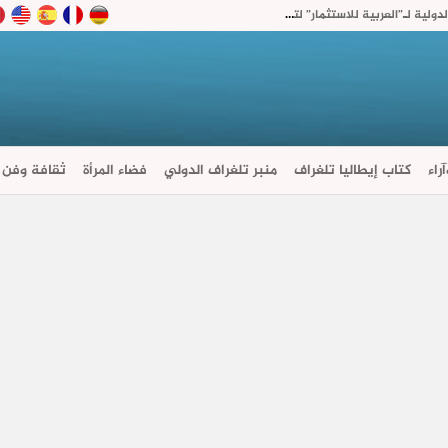
“أكديطال” تفتح 15% من رأسمال شركتها القابضة الدولية لـ”العربية للاستثمار” لتسريع توسعها في السعودية
راء
كتاب إيطاليا تلغراف
منبر تلغراف الدولي
فضاء المرأة
ثقافة وفن