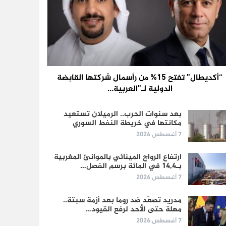
“أكديطال” تفتح 15% من رأسمال شركتها القابضة
الدولية لـ”العربية…
بعد سنوات الحرب.. الرميلان تستعيد
مكانتها في خريطة النفط السوري
7 أغسطس 2026
ارتفاع الرواج المينائي بالموانئ المغربية
بـ14,4 في المائة برسم الفصل…
7 أغسطس 2026
مدريد تصعّد ضد روما بعد أزمة سبتة..
مهلة حتى الأحد لرفع القيود…
7 أغسطس 2026