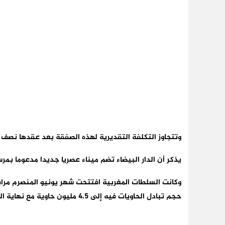
وتتجاوز التكلفة التقديرية لهذه الصفقة بعد عقدها نصف م
يذكر أن الدار البيضاء تضم ميناء عصريا جديدا مدعوما ب
وكانت السلطات المغربية افتتحت شهر يونيو المنصرم مر
حجم تبادل الحاويات فيه إلى 4.5 مليون حاوية مع نهاية العام، مثل ميناء “ألخيثراس” جنوبي إسبانيا.