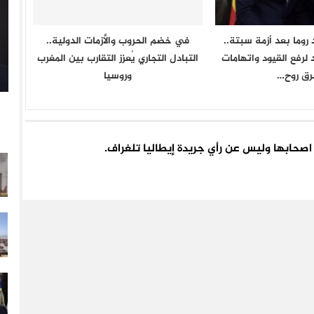
روما بعد أزمة سبتة..
في خضم الحروب والأزمات الدولية..
لرفع القيود واتهامات
التبادل التجاري يُعزز التقارب بين المغرب
رق روح…
وروسيا
اء اصحابها وليس عن رأي جريدة إيطاليا تلغراف.