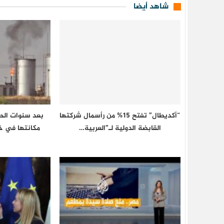
شاهد أيضا
“أكديطال” تفتح 15% من رأسمال شركتها
بعد سنوات الحر
القابضة الدولية لـ”العربية…
مكانتها في خ