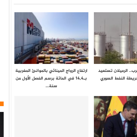
ب.. الرميلان تستعيد
ارتفاع الرواج المينائي بالموانئ المغربية
ريطة النفط السوري
بـ14,4 في المائة برسم الفصل الأول من
سنة…