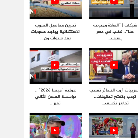
شبكات | “الصلاة ممنوعة
تخزين محاصيل الحبوب
هنا”.. غضب في مصر
الاستثنائية يواجه صعوبات
بسبب…
بعد سنوات من…
ريبات أزمة الذخائر تغضب
عملية “مرحبا 2026” ..
ترمب وتفتح تحقيقات..
مؤسسة الحسن الثاني
تقارير تكشف…
تعزز…