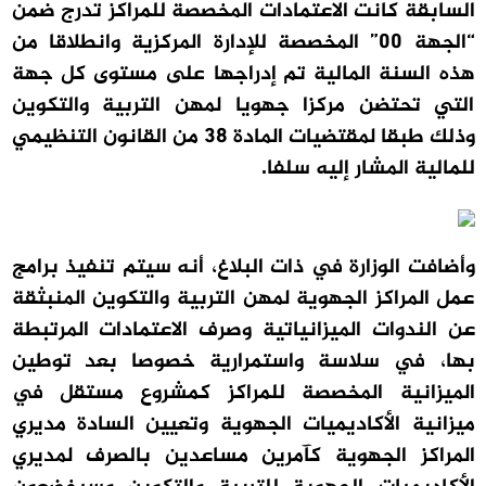
السابقة كانت الاعتمادات المخصصة للمراكز تدرج ضمن
“الجهة 00” المخصصة للإدارة المركزية وانطلاقا من
هذه السنة المالية تم
إدراجها على مستوى كل جهة
التي تحتضن مركزا جهويا لمهن التربية والتكوين
وذلك طبقا لمقتضيات المادة 38 من القانون التنظيمي
للمالية المشار إليه سلفا.
وأضافت الوزارة في ذات البلاغ، أنه
سيتم تنفيذ برامج
عمل المراكز الجهوية لمهن التربية والتكوين المنبثقة
عن الندوات الميزانياتية وصرف الاعتمادات المرتبطة
بها، في سلاسة واستمرارية خصوصا بعد
توطين
الميزانية المخصصة للمراكز كمشروع مستقل في
ميزانية الأكاديميات الجهوية وتعيين السادة مديري
المراكز الجهوية كآمرين مساعدين بالصرف لمديري