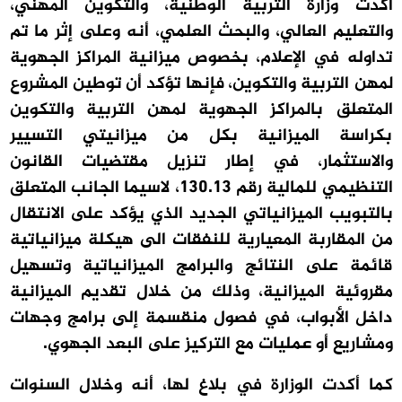
أكدت وزارة التربية الوطنية، والتكوين المهني،
والتعليم العالي، والبحث العلمي، أنه وعلى إثر ما تم
تداوله في الإعلام، بخصوص
ميزانية المراكز الجهوية
لمهن التربية والتكوين،
فإنها تؤكد أن توطين المشروع
المتعلق بالمراكز الجهوية لمهن التربية والتكوين
بكراسة الميزانية بكل من ميزانيتي التسيير
والاستثمار، في إطار تنزيل مقتضيات القانون
التنظيمي للمالية رقم 130.13، لاسيما الجانب المتعلق
بالتبويب الميزانياتي الجديد الذي يؤكد على الانتقال
من المقاربة المعيارية للنفقات الى هيكلة ميزانياتية
قائمة على النتائج والبرامج الميزانياتية وتسهيل
مقروئية الميزانية، وذلك من خلال تقديم الميزانية
داخل الأبواب، في فصول منقسمة إلى برامج وجهات
ومشاريع أو عمليات مع التركيز على البعد الجهوي.
كما أكدت الوزارة في بلاغ لها، أنه وخلال السنوات