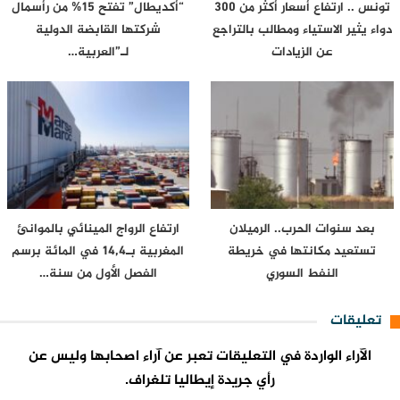
تونس .. ارتفاع أسعار أكثر من 300
“أكديطال” تفتح 15% من رأسمال
دواء يثير الاستياء ومطالب بالتراجع
شركتها القابضة الدولية
عن الزيادات
لـ”العربية…
بعد سنوات الحرب.. الرميلان
ارتفاع الرواج المينائي بالموانئ
تستعيد مكانتها في خريطة
المغربية بـ14,4 في المائة برسم
النفط السوري
الفصل الأول من سنة…
تعليقات
الآراء الواردة في التعليقات تعبر عن آراء اصحابها وليس عن
رأي جريدة إيطاليا تلغراف.