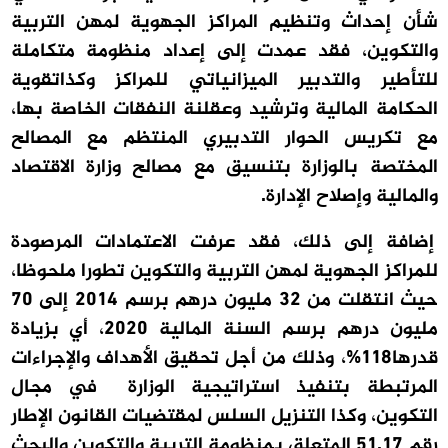
شأن إحداث وتنظيم المراكز الجهوية لمهن التربية
والتكوين، فقد عمدت إلى إعداد منظومة متكاملة
للتأطير والتدبير الميزانياتي للمراكز وكذاتقوية
الحكامة المالية وترشيد وعقلنة النفقات الخاصة بها،
مع تكريس الحوار التدبيري المنتظم مع المصالح
المختصة بالوزارة بتنسيق مع مصالح وزارة الاقتصاد
والمالية وإصلاح الإدارة.
إضافة إلى ذلك، فقد عرفت الاعتمادات المرصودة
للمراكز الجهوية لمهن التربية والتكوين تطورا ملحوظا،
حيث
انتقلت من 32 مليون درهم برسم 2014 إلى 70
مليون درهم برسم السنة المالية 2020، أي بزيادة
قدرها
118%
، وذلك من أجل تحقيق الأهداف والإجراءات
المرتبطة بتنفيذ استراتيجية الوزارة في مجال
التكوين، وكذا التنزيل السلس لمقتضيات القانون الإطار
رقم 51.17 المتعلق بمنظومة التربية والتكوين والبحث