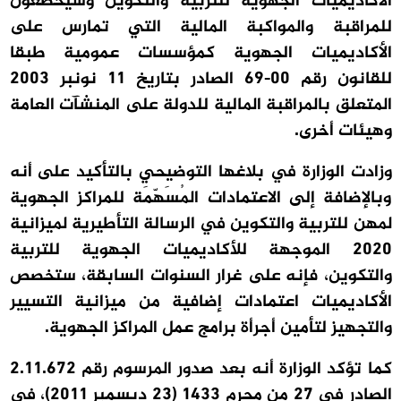
الأكاديميات الجهوية للتربية والتكوين وسيخضعون
للمراقبة والمواكبة المالية التي تمارس على
الأكاديميات الجهوية كمؤسسات عمومية طبقا
للقانون رقم 00-69 الصادر بتاريخ 11 نونبر 2003
المتعلق بالمراقبة المالية للدولة على المنشآت العامة
وهيئات أخرى
.
وزادت الوزارة في بلاغها التوضيحي بالتأكيد على
أنه
وبالإضافة إلى الاعتمادات المُسَهّمَة للمراكز الجهوية
لمهن للتربية والتكوين في الرسالة التأطيرية لميزانية
2020 الموجهة للأكاديميات الجهوية للتربية
والتكوين، فإنه
على غرار السنوات السابقة، ستخصص
الأكاديميات اعتمادات إضافية من ميزانية التسيير
والتجهيز لتأمين أجرأة برامج عمل المراكز الجهوية
.
كما تؤكد الوزارة أنه بعد صدور المرسوم رقم 2.11.672
الصادر في 27 من محرم 1433 (23 ديسمبر 2011)، في