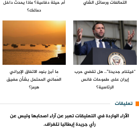
التحالفات ورسائل الشاي
أم حيلة دفاعية؟ ماذا يحدث داخل
دماغك؟
“فيتنام جديدة”.. هل تقضي حرب
ما أبرز بنود الاتفاق الإيراني
إيران على طموحات فانس
العُماني المحتمل بشأن مضيق
الرئاسية؟
هرمز؟
تعليقات
الآراء الواردة في التعليقات تعبر عن آراء اصحابها وليس عن
رأي جريدة إيطاليا تلغراف.