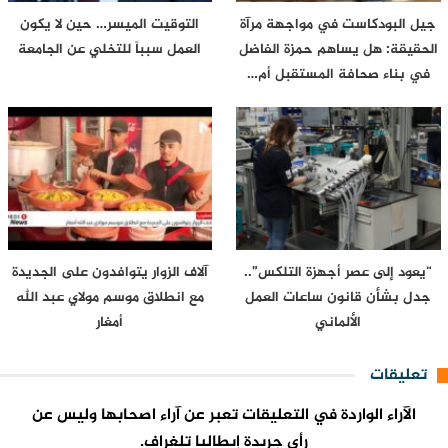
جيل البودكاست في مواجهة مرآة
التوقيت الميسر… حين لا يكون
الحقيقة: هل يساهم حمزة الفاضل
العمل سبباً للتخلي عن الجامعة
في بناء صحافة المستقبل أم…
“يعود إلى عصر أجهزة التلكس”..
آلاف الزوار يتوافدون على الجديدة
جدل بشأن قانون ساعات العمل
مع انطلاق موسم مولاي عبد الله
الألماني
أمغار
تعليقات
الآراء الواردة في التعليقات تعبر عن آراء اصحابها وليس عن
رأي جريدة إيطاليا تلغراف.