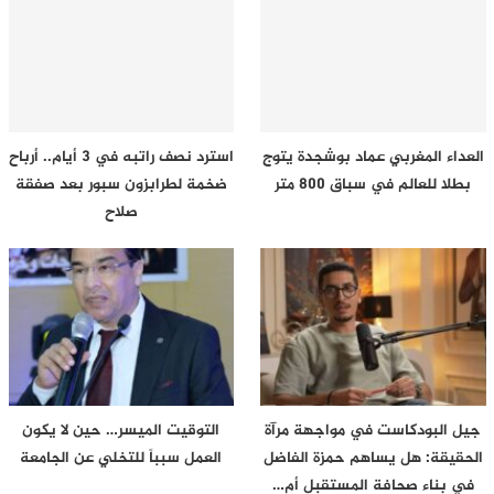
العداء المغربي عماد بوشجدة يتوج
استرد نصف راتبه في 3 أيام.. أرباح
بطلا للعالم في سباق 800 متر
ضخمة لطرابزون سبور بعد صفقة
صلاح
جيل البودكاست في مواجهة مرآة
التوقيت الميسر… حين لا يكون
الحقيقة: هل يساهم حمزة الفاضل
العمل سبباً للتخلي عن الجامعة
في بناء صحافة المستقبل أم…