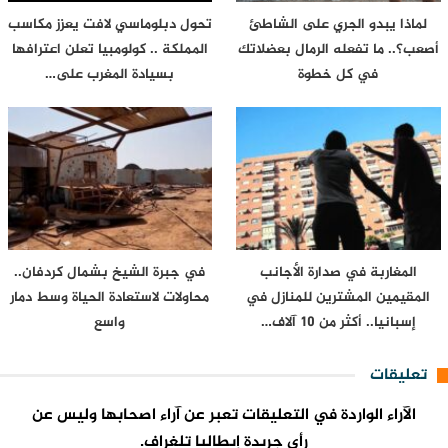
لماذا يبدو الجري على الشاطئ
تحول دبلوماسي لافت يعزز مكاسب
أصعب؟.. ما تفعله الرمال بعضلاتك
المملكة .. كولومبيا تعلن اعترافها
في كل خطوة
بسيادة المغرب على…
المغاربة في صدارة الأجانب
في جبرة الشيخ بشمال كردفان..
المقيمين المشترين للمنازل في
محاولات لاستعادة الحياة وسط دمار
إسبانيا.. أكثر من 10 آلاف…
واسع
تعليقات
الآراء الواردة في التعليقات تعبر عن آراء اصحابها وليس عن
رأي جريدة إيطاليا تلغراف.