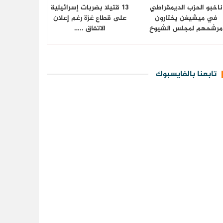
ناخبو الحزب الديمقراطي
13 قتيلا بضربات إسرائيلية
في ميشيغن يختارون
على قطاع غزة رغم إعلان
مرشحهم لمجلس الشيوخ
الاتفاق ..…
تابعنا بالفايسبوك