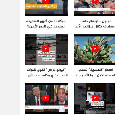
مارتيل .. ارتفاع كلفة
شبكات | من أغرق السفينة
اصطياف يثقل ميزانية الأسر
الهندية في البحر الأحمر؟
أسعار “الهندية” تصدم
“تيربو تراش” تقوي قدرات
لمستهلكين .. ما الأسباب؟
المغرب في مكافحة حرائق…