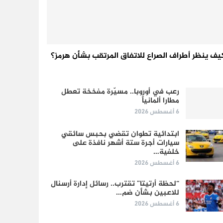
يف ينظر أطراف الصراع للاتفاق المرتقب بشأن هرمز؟
رعب في أوروبا.. مسيّرة مفخخة تعطل
مطارا ألمانياً
6 أغسطس 2026
ابتدائية تطوان تقضي بحبس سائقي
سيارات أجرة ستة أشهر نافذة على
خلفية…
6 أغسطس 2026
“لحظة أرتيتا” تقترب.. رسائل إدارة أرسنال
للاعبين بشأن ضم…
6 أغسطس 2026