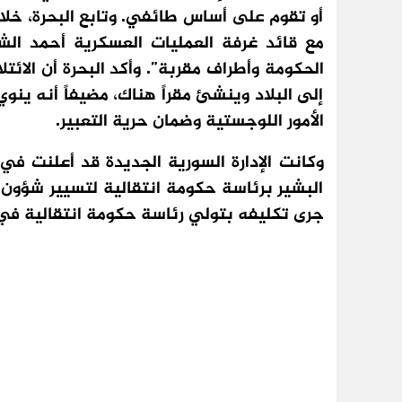
أو تقوم على أساس طائفي. وتابع البحرة، خل
مع قائد غرفة العمليات العسكرية أحمد ال
الحكومة وأطراف مقربة”. وأكد البحرة أن الائت
إلى البلاد وينشئ مقراً هناك، مضيفاً أنه ينو
الأمور اللوجستية وضمان حرية التعبير.
البشير برئاسة حكومة انتقالية لتسيير شؤون ا
جرى تكليفه بتولي رئاسة حكومة انتقالية في سور