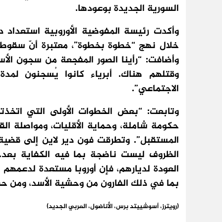
السورية الجديدة بوعودها.
وأكدت رئيسة المفوضية الأوروبية استعداد د
خلال نهج “خطوة بخطوة”، معتبرة أنّ سقوط 
وأضافت: “رأينا الصور المفجعة من سجون الأسد
الاجتماعي”.
وتابعت: “بعض الخطوات الأولى التي اتخذت
حكومة شاملة، وحماية الأقليات، ومواصلة ا
المستقبل”. وتطرقت فون دير لاين إلى قضية 
الظروف ليست ناضجة بما فيه الكفاية بعد. 
العودة لديارهم، فإن أوروبا مستعدة لدعمهم
بما في ذلك الفارون من وحشية الأسد، ومن حق
(رويترز، أسوشييتد برس، الأناضول، العربي الجديد)