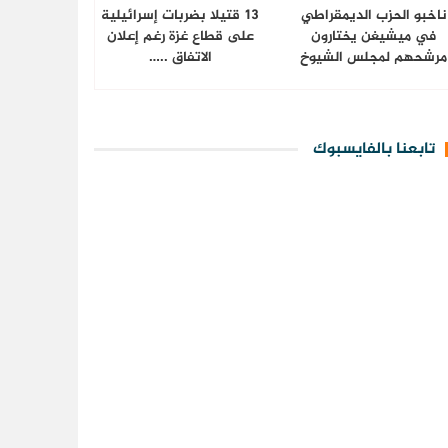
ناخبو الحزب الديمقراطي
13 قتيلا بضربات إسرائيلية
في ميشيغن يختارون
على قطاع غزة رغم إعلان
مرشحهم لمجلس الشيوخ
الاتفاق ..…
تابعنا بالفايسبوك