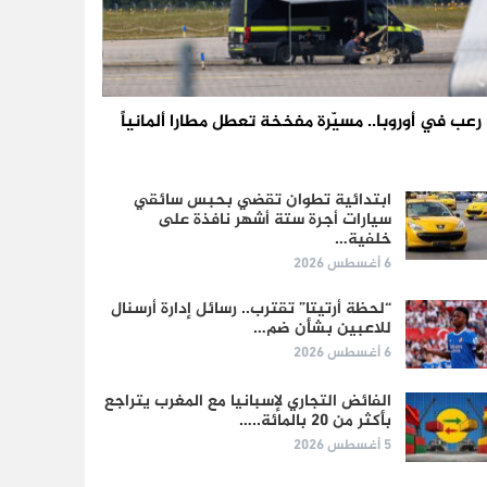
رعب في أوروبا.. مسيّرة مفخخة تعطل مطارا ألمانياً
ابتدائية تطوان تقضي بحبس سائقي
سيارات أجرة ستة أشهر نافذة على
خلفية…
6 أغسطس 2026
“لحظة أرتيتا” تقترب.. رسائل إدارة أرسنال
للاعبين بشأن ضم…
6 أغسطس 2026
الفائض التجاري لإسبانيا مع المغرب يتراجع
بأكثر من 20 بالمائة..…
5 أغسطس 2026