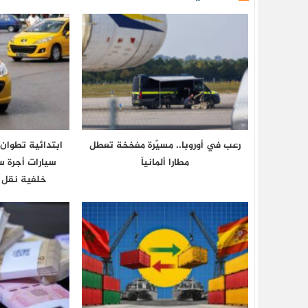
رعب في أوروبا.. مسيّرة مفخخة تعطل
ابتدائية تطوا
مطارا ألمانياً
سيارات أجرة 
خلفية نقل 