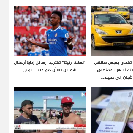
ن تقضي بحبس سائقي
“لحظة أرتيتا” تقترب.. رسائل إدارة أرسنال
ستة أشهر نافذة على
للاعبين بشأن ضم فينيسيوس
شبان إلى محيط…