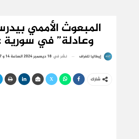
المبعوث الأممي بيدرس
وعادلة” في سورية عق
نشر في
18 ديسمبر 2024 الساعة 14 و 17 دقيقة
إيطاليا تلغراف
شارك