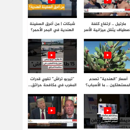
مارتيل .. ارتفاع كلفة
شبكات | من أغرق السفينة
اصطياف يثقل ميزانية الأسر
الهندية في البحر الأحمر؟
أسعار “الهندية” تصدم
“تيربو تراش” تقوي قدرات
لمستهلكين .. ما الأسباب؟
المغرب في مكافحة حرائق…