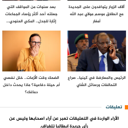
آلاف الزوار يتوافدون على الجديدة
بعد سنوات من المواقف التي
مع انطلاق موسم مولاي عبد الله
جعلته أحد أكثر رؤساء الجماعات
أمغار
إثارة للجدل.. المكي الحنودي…
الرئيس والمعارضة في كينيا.. صراع
الضحك وقت الأزمات.. خلل نفسي
التحالفات ورسائل الشاي
أم حيلة دفاعية؟ ماذا يحدث داخل
دماغك؟
تعليقات
الآراء الواردة في التعليقات تعبر عن آراء اصحابها وليس عن
رأي جريدة إيطاليا تلغراف.