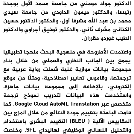
الدكتور جواد مومني من جامعة محمد الأول بوجدة
رئيسا، والدكتور ميمون الداودي من جامعة سيدي
محمد بن عبد الله مشرفا أول، والدكتور الدكتور حسين
الكتاني مشرف ثاني. والدكتور توفيق أجراوي والدكتور
الطيب غوردو مقرران.
واعتمدت الأطروحة في منهجية البحث منهجا تطبيقيا
يجمع بين الجانب النظري والعملي من خلال بناء
مجموعة بيانات موازية غنية شملت رواية عربية مع
ترجمتها، وقاموس تعابير اصطلاحية، ومتنًا من موقع
إلكتروني، بالإضافة إلى مجموعة بيانات جاهزة.
واستُخدمت هذه البيانات لتدريب نموذج ترجمة
متخصص عبر Google Cloud AutoML Translation. كما
قامت الباحثة بتقييم جودة النتائج من خلال المزج بين
المقاييس الآلية ( BLEU) التقييم البشري باستخدام
والتحليل اللساني الوظيفي لهاليداي SFL. وخلصت