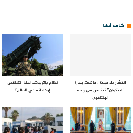
شاهد أيضا
انتشار بلا عودة.. عائلات بحارة
نظام باتريوت.. لماذا تتناقص
“لينكولن” تنتفض في وجه
إمداداته في العالم؟
البنتاغون