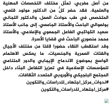
من أصل مغربي، تمثل مختلف التخصصات المهنية
والعلمية. فقد حضر كلٌّ من الدكتور مولود قلعي،
المتخصص في طب حوادث العمل، والدكتور التجاني
بولعوالي الباحث والأستاذ الجامعي، إلى جانب الأستاذ
سعيد الكواكبي الفاعل الجمعوي والإعلامي، والأستاذ
محمد منصوري الباحث في قضايا الأسرة.
وقد استقطب اللقاء حضورا لافتا من مختلف الأجيال
والفئات العمرية والجنسيات، ما يعكس الاهتمام
الواسع بموضوع الاندماج الإيجابي والدور المتنامي
للمؤسسات الإسلامية في تعزيز التفاعل البنّاء داخل
المجتمع البلجيكي والأوروبي المتعدد الثقافات.
#ندوات_مركز_اجتهاد_للدراسات_والتكوين
#مركز_اجتهاد_للدراسات_والتكوين