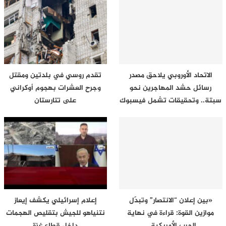
الاتحاد الأوروبي يلاحق مصدر
تقدم روسي في بلدتين ومقتل
رسائل حشد المهاجرين نحو
وجرح العشرات بهجوم أوكراني
سبتة.. وتحقيقات تشمل فيسبوك
على تتارستان
وتيك…
«بين إعلان “الانتصار” وتبدّل
إعلام إسرائيلي يكشف إيعاز
موازين القوة: قراءة في نهاية
نتنياهو للجيش بتقليص الهجمات
الحرب الأمريكية…
داخل قطاع غزة