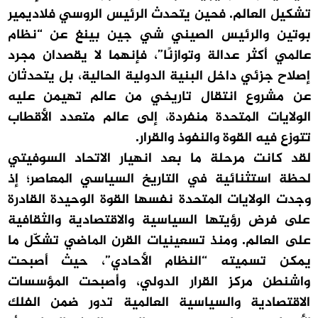
تشكيل العالم. فحين يتحدث الرئيس الروسي فلاديمير
بوتين والرئيس الصيني شي جين بينغ عن “نظام
عالمي أكثر عدالة وتوازنًا”، فإنهما لا يقصدان مجرد
إصلاح جزئي داخل البنية الدولية الحالية، بل يتحدثان
عن مشروع انتقال تاريخي من عالم تهيمن عليه
الولايات المتحدة منفردة، إلى عالم متعدد الأقطاب
تتوزع فيه القوة والنفوذ والقرار.
لقد كانت مرحلة ما بعد انهيار الاتحاد السوفيتي
لحظة استثنائية في التاريخ السياسي المعاصر؛ إذ
وجدت الولايات المتحدة نفسها القوة الوحيدة القادرة
على فرض رؤيتها السياسية والاقتصادية والثقافية
على العالم. ومنذ تسعينيات القرن الماضي تشكّل ما
يمكن تسميته “النظام الأحادي”، حيث أصبحت
واشنطن مركز القرار الدولي، وأصبحت المؤسسات
الاقتصادية والسياسية العالمية تدور ضمن الفلك