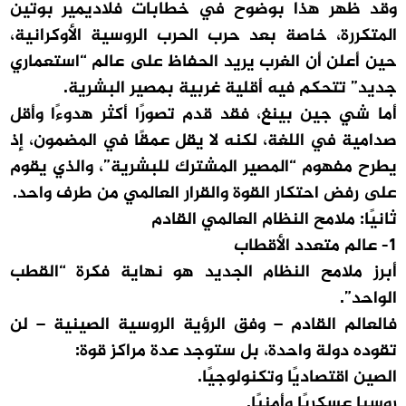
وقد ظهر هذا بوضوح في خطابات فلاديمير بوتين
المتكررة، خاصة بعد حرب الحرب الروسية الأوكرانية،
حين أعلن أن الغرب يريد الحفاظ على عالم “استعماري
جديد” تتحكم فيه أقلية غربية بمصير البشرية.
أما شي جين بينغ، فقد قدم تصورًا أكثر هدوءًا وأقل
صدامية في اللغة، لكنه لا يقل عمقًا في المضمون، إذ
يطرح مفهوم “المصير المشترك للبشرية”، والذي يقوم
على رفض احتكار القوة والقرار العالمي من طرف واحد.
ثانيًا: ملامح النظام العالمي القادم
1- عالم متعدد الأقطاب
أبرز ملامح النظام الجديد هو نهاية فكرة “القطب
الواحد”.
فالعالم القادم – وفق الرؤية الروسية الصينية – لن
تقوده دولة واحدة، بل ستوجد عدة مراكز قوة:
الصين اقتصاديًا وتكنولوجيًا.
روسيا عسكريًا وأمنيًا.