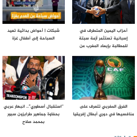
أحزاب اليمين المتطرف في
شبكات | أحواض بدائية تعيد
إسبانية تستثمر أزمة سبتة
السباحة إلى أطفال غزة
للمطالبة بإبعاد المغرب عن
مونديال…
الفرق المغربي تتعرف على
“استقبال أسطوري”.. انبهار عربي
منافسيها في دوري أبطال إفريقيا
بحفاوة جماهير طرابزون سبور
بمحمد صلاح