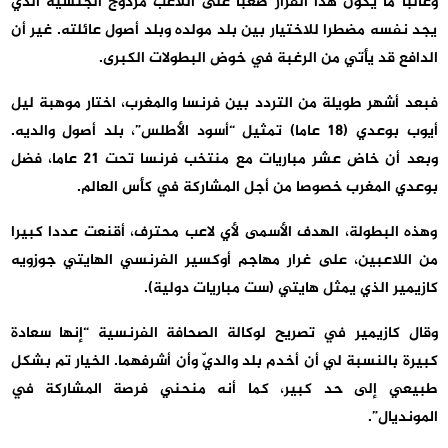
وغالبا ما يكون هذا القرار صعبا على اللاعب مزدوج الجنسية الذي
يجد نفسه مضطرا للاختيار بين بلد مولده وبلد أصول عائلته. غير أن
الدافع قد يأتي من الرغبة في خوض البطولات الكبرى.
فبعد أشهر طويلة من التردد بين فرنسا والمغرب، اختار موهبة ليل
أيوب بوعدي (18 عاما) تمثيل “أسود الأطلس”، بلد أصول والديه.
وبعد أن خاض عشر مباريات مع منتخب فرنسا تحت 21 عاما، فضل
بوعدي المغرب خصوصا من أجل المشاركة في كأس العالم.
وهذه البطولة، الهدف الأسمى لأي لاعب محترف، أقنعت عددا كبيرا
من اللاعبين، على غرار مهاجم أوكسير الفرنسي الهايتي جوزويه
كازيمير الذي يمثل هايتي (ست مباريات دولية).
وقال كازيمير في تصريح لوكالة الصحافة الفرنسية “إنها سعادة
كبيرة بالنسبة لي أن أخدم بلد والديّ وأن أشرفهما. الخيار تم بشكل
طبيعي إلى حد كبير، كما أنه منحني فرصة المشاركة في
المونديال”.