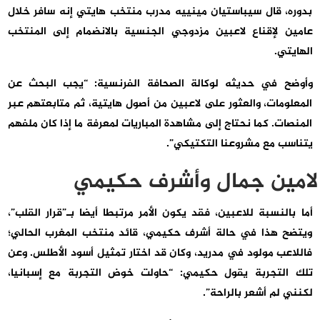
بدوره، قال سيباستيان مينييه مدرب منتخب هايتي إنه سافر خلال
عامين لإقناع لاعبين مزدوجي الجنسية بالانضمام إلى المنتخب
الهايتي.
وأوضح في حديثه لوكالة الصحافة الفرنسية: “يجب البحث عن
المعلومات، والعثور على لاعبين من أصول هايتية، ثم متابعتهم عبر
المنصات. كما نحتاج إلى مشاهدة المباريات لمعرفة ما إذا كان ملفهم
يتناسب مع مشروعنا التكتيكي”.
لامين جمال وأشرف حكيمي
أما بالنسبة للاعبين، فقد يكون الأمر مرتبطا أيضا بـ”قرار القلب”،
ويتضح هذا في حالة أشرف حكيمي، قائد منتخب المغرب الحالي؛
فاللاعب مولود في مدريد، وكان قد اختار تمثيل أسود الأطلس. وعن
تلك التجربة يقول حكيمي: “حاولت خوض التجربة مع إسبانيا،
لكنني لم أشعر بالراحة”.