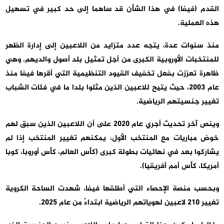
القدم (فيفا) في هذا الشأن قد ساهما إلى حد كبير في تسهيل
هذه العملية.
منذ سنوات عدة، يتجه عدد متزايد من اللاعبين إلى إدارة الظهر
للمنتخبات الأوروبية الكبرى من أجل تمثيل بلد أصول والديهم. وهي
ظاهرة تعززت بفعل تخفيف القيود التنظيمية التي أقرها فيفا منذ
عام 2003، حيث يتيح للاعبين الذين مثلوا بلدا ما في فئات الشباب
تغيير جنسيتهم الرياضية.
وينص آخر تحديث أجري عام 2020 على أن اللاعبين الذين سبق لهم
خوض مباريات مع المنتخب الأول، يمكنهم تغيير المنتخب إذا لم
يشاركوا بعد في نهائيات بطولة كبرى (كأس العالم، كأس أوروبا، كوبا
أمريكا، كأس أمم أفريقيا).
وبحسب منصة الإحصاء التي أطلقها فيفا، شهدت الساحة الكروية
تغيير 210 لاعبين لهوياتهم الرياضية ابتداءً من عام 2025.