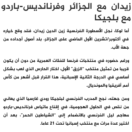
زيدان مع الجزائر وفرنانديس-باردو
مع بلجيكا
أما لوكا، نجل الأسطورة الفرنسية زين الدين زيدان، فقد وقع خياره
في أكتوبر/تشرين الأول الماضي على الجزائر، بلد أصول أجداده من
جهة الأب.
ورغم حضوره في منتخبات فرنسا للفئات العمرية من دون أن يكون
قريبا من تمثيل منتخب “الزرق” الأول، اختار الحارس الذي لعب بشكل
أساسي في الدرجة الثانية الإسبانية، هذا القرار قبل أشهر من كأس
أمم أفريقيا والمونديال.
ومن جهته، نجح المدرب الفرنسي لبلجيكا رودي غارسيا الذي يعاني
من نقص في الحلول الهجومية، في إقناع ماتياس فرنانديس-باردو
مهاجم ليل الفرنسي بالانضمام إلى “الشياطين الحمر”، بعد أن
اختير عدة مرات مع منتخب إسبانيا تحت 21 عاما.