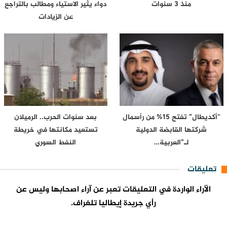
منذ 3 سنوات
دواء يثير الاستياء ومطالب بالتراجع
عن الزيادات
“أكديطال” تفتح 15% من رأسمال
بعد سنوات الحرب.. الرميلان
شركتها القابضة الدولية
تستعيد مكانتها في خريطة
لـ”العربية…
النفط السوري
تعليقات
الآراء الواردة في التعليقات تعبر عن آراء اصحابها وليس عن
رأي جريدة إيطاليا تلغراف.