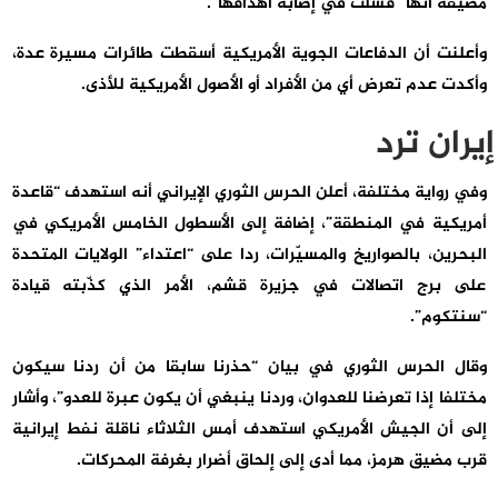
مضيفة أنها “فشلت في إصابة أهدافها”.
وأعلنت أن الدفاعات الجوية الأمريكية أسقطت طائرات مسيرة عدة،
وأكدت عدم تعرض أي من الأفراد أو الأصول الأمريكية للأذى.
إيران ترد
وفي رواية مختلفة، أعلن الحرس الثوري الإيراني أنه استهدف “قاعدة
أمريكية في المنطقة”، إضافة إلى الأسطول الخامس الأمريكي في
البحرين، بالصواريخ والمسيّرات، ردا على “اعتداء” الولايات المتحدة
على برج اتصالات في جزيرة قشم، الأمر الذي كذّبته قيادة
“سنتكوم”.
وقال الحرس الثوري في بيان “حذرنا سابقا من أن ردنا سيكون
مختلفا إذا تعرضنا للعدوان، وردنا ينبغي أن يكون عبرة للعدو”، وأشار
إلى أن الجيش الأمريكي استهدف أمس الثلاثاء ناقلة نفط إيرانية
قرب مضيق هرمز، مما أدى إلى إلحاق أضرار بغرفة المحركات.