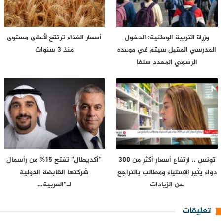
وزراة التربية الوطنية: الدخول
أسعار الغذاء ترتقع لأعلى مستوى
المدرسي المقبل سیتم في موعده
منذ 3 سنوات
الرسمي المحدد سلفا
تونس .. ارتفاع أسعار أكثر من 300
“أكديطال” تفتح 15% من رأسمال
دواء يثير الاستياء ومطالب بالتراجع
شركتها القابضة الدولية
عن الزيادات
لـ”العربية…
تعليقات