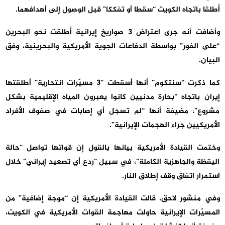
أُطلقا باتجاه الكويت “سقطا أو تفككا” قبل الوصول إلى أهدافهما.
وأضافت أنه جرى اعتراض 3 صواريخ إيرانية أُطلقت نحو البحرين
“على الفور” بواسطة الدفاعات الجوية الأمريكية والبحرينية، وفق
البيان.
كما ذكرت “سنتكوم” أنها أسقطت “3 مسيّرات انتحارية” أطلقتها
إيران باتجاه “بحارة مدنيين كانوا يعبرون المياه الإقليمية بشكل
مشروع”، مضيفة أنها “لم تسجل أي إصابات في صفوف الأفراد
الأمريكيين جراء الهجمات الإيرانية”.
وختمت القيادة الأمريكية بيانها بالقول إن قواتها تواصل “حالة
اليقظة والجاهزية الكاملة”، في سبيل “ردع أي تصعيد إيراني” خلال
استمرار اتفاق وقف إطلاق النار.
وفي منشور لاحق، قالت القيادة الأمريكية إن “موجة إضافية” من
المسيّرات الإيرانية حاولت مهاجمة القوات الأمريكية في الكويت،