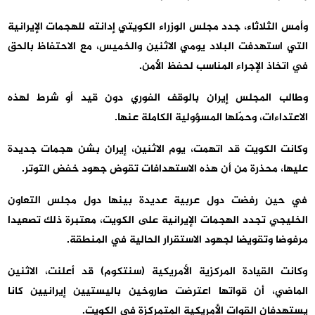
وأمس الثلاثاء، جدد مجلس الوزراء الكويتي إدانته للهجمات الإيرانية
التي استهدفت البلاد يومي الاثنين والخميس، مع الاحتفاظ بالحق
في اتخاذ الإجراء المناسب لحفظ الأمن.
وطالب المجلس إيران بالوقف الفوري دون قيد أو شرط لهذه
الاعتداءات، وحمّلها المسؤولية الكاملة عنها.
وكانت الكويت قد اتهمت، يوم الاثنين، إيران بشن هجمات جديدة
عليها، محذرة من أن هذه الاستهدافات تقوض جهود خفض التوتر.
في حين رفضت دول عربية عديدة بينها دول مجلس التعاون
الخليجي تجدد الهجمات الإيرانية على الكويت، معتبرة ذلك تصعيدا
مرفوضا وتقويضا لجهود الاستقرار الحالية في المنطقة.
وكانت القيادة المركزية الأمريكية (سنتكوم) قد أعلنت، الاثنين
الماضي، أن قواتها اعترضت صاروخين باليستيين إيرانيين كانا
يستهدفان القوات الأمريكية المتمركزة في الكويت.