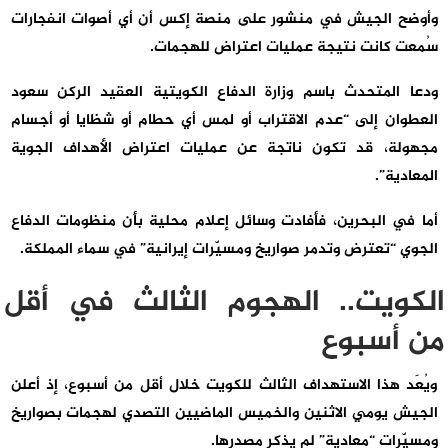
وأوضح الجيش في منشور على منصة إكس أن أي أصوات انفجارات
سُمعت كانت نتيجة ‌عمليات اعتراض للهجمات.
ودعا المتحدث باسم وزارة الدفاع الكويتية العقيد الركن سعود
العطوان إلى “عدم الاقتراب أو لمس أي حطام أو شظايا أو أجسام
مجهولة، قد تكون ناتجة عن عمليات اعتراض الأهداف الجوية
المعادية”.
أما في البحرين، فأفادت وسائل إعلام محلية بأن منظومات الدفاع
الجوي “تعترض وتدمر صواريخ ومسيّرات إيرانية” في سماء المملكة.
الكويت.. الهجوم الثالث في أقل
من أسبوع
ويُعَد هذا الاستهداف الثالث للكويت خلال أقل من أسبوع، إذ أعلن
الجيش يومي الاثنين والخميس الماضيين التصدي لهجمات بصواريخ
ومسيّرات “معادية” لم يذكر مصدرها.