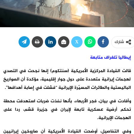
شارك
إيطاليا تلغراف متابعة
قالت القيادة المركزية الأمريكية (سنتكوم) إنها نجحت في التصدي
لهجمات إيرانية متعددة على دول جوار إقليمية، مؤكدة أن الصواريخ
الباليستية والطائرات المسيّرة الإيرانية “فشلت في إصابة أهدافها”.
وأفادت في بيان، فجر الأربعاء، بأنها نفذت ضربات استهدفت محطة
تحكم أرضية عسكرية تابعة لإيران في جزيرة قشم، ردا على
الهجمات الإيرانية.
وفي التفاصيل، أوضحت القيادة الأمريكية أن صاروخين إيرانيين