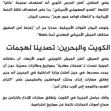
وفي المقابل، أعلن الحرس الثوري أنه استهدف سفينة “بانايا”
التابعة “للعدو الصهيوني الأمريكي”، ردا على استهداف ناقلة النفط
الإيرانية، و”انتهاك قواعد عبور هرمز”، بحسب البيان.
وتوعد البيان القوات الأمريكية، محذرا من أن “زعزعة أمن المضيق
ستكلف الجيش الأمريكي المعتدي ثمنا باهظا”.
الكويت والبحرين: تصدينا لهجمات
وفي السياق، أعلن الجيش الكويتي، اليوم الأربعاء، أن دفاعاته
الجوية تصدت لـ”هجمات معادية” بصواريخ وطائرات ‌مسيّرة، دون أن
يحدد مصدرها. في حين أعلنت وزارة الداخلية في البحرين أنه جرى
إطلاق ‌صفارات إنذار، وحثت المواطنين والمقيمين على “التزام
الهدوء والتوجه إلى أقرب مكان آمن”.
وأفاد مراسل الجزيرة في الكويت بإطلاق صفارات الإنذار بالتزامن مع
سماع أصوات انفجارات ناتجة عن صواريخ اعتراضية.