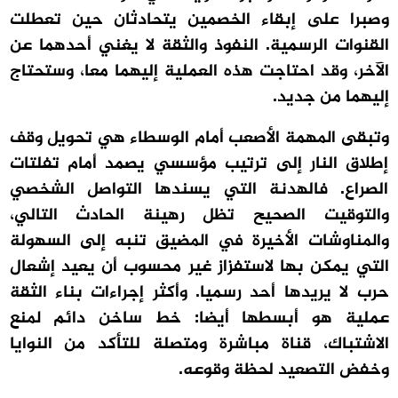
وصبرا على إبقاء الخصمين يتحادثان حين تعطلت
القنوات الرسمية. النفوذ والثقة لا يغني أحدهما عن
الآخر، وقد احتاجت هذه العملية إليهما معا، وستحتاج
إليهما من جديد.
وتبقى المهمة الأصعب أمام الوسطاء هي تحويل وقف
إطلاق النار إلى ترتيب مؤسسي يصمد أمام تفلتات
الصراع. فالهدنة التي يسندها التواصل الشخصي
والتوقيت الصحيح تظل رهينة الحادث التالي،
والمناوشات الأخيرة في المضيق تنبه إلى السهولة
التي يمكن بها لاستفزاز غير محسوب أن يعيد إشعال
حرب لا يريدها أحد رسميا. وأكثر إجراءات بناء الثقة
عملية هو أبسطها أيضا: خط ساخن دائم لمنع
الاشتباك، قناة مباشرة ومتصلة للتأكد من النوايا
وخفض التصعيد لحظة وقوعه.