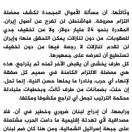
وثالثها، أن مسألة الأموال المجمدة تكشف معضلة
التزام معروفة. فواشنطن لن تفرج عن أصول إيران،
المقدرة بنحو 24 مليار دولار، ولا عن تخفيف جدي
للعقوبات، من دون تنازلات يمكن التحقق منها؛ وإيران
لن تقدم تنازلات لا رجعة فيها من دون تخفيف
تستطيع أن تعرضه على جمهورها.
كل طرف يخشى أن يقبض الآخر ثمنه ثم يتراجع. هذه
هي معضلة الالتزام الكامنة في صميم كل صفقة
لإنهاء أي حرب، ونادرا ما يحلها حسن النية. إنما تحل،
إن حلت، بضمانات من طرف ثالث، وبخطوات متبادلة
محكمة الترتيب تجعل أي تراجع مكشوفا ومكلفا.
ورابعها، أن إدراج لبنان ضروري وخطير في آن. فلا
مصداقية لأي تهدئة إقليمية ما دامت الحرب مشتعلة
على جبهة إسرائيل الشمالية، ومن هنا كان ضم لبنان