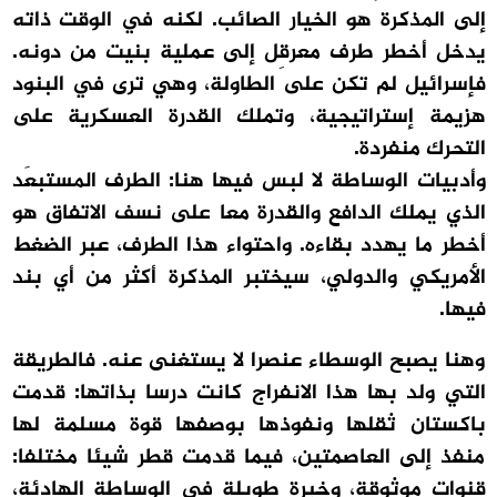
إلى المذكرة هو الخيار الصائب. لكنه في الوقت ذاته
يدخل أخطر طرف معرقِل إلى عملية بنيت من دونه.
فإسرائيل لم تكن على الطاولة، وهي ترى في البنود
هزيمة إستراتيجية، وتملك القدرة العسكرية على
التحرك منفردة.
وأدبيات الوساطة لا لبس فيها هنا: الطرف المستبعَد
الذي يملك الدافع والقدرة معا على نسف الاتفاق هو
أخطر ما يهدد بقاءه. واحتواء هذا الطرف، عبر الضغط
الأمريكي والدولي، سيختبر المذكرة أكثر من أي بند
فيها.
وهنا يصبح الوسطاء عنصرا لا يستغنى عنه. فالطريقة
التي ولد بها هذا الانفراج كانت درسا بذاتها: قدمت
باكستان ثقلها ونفوذها بوصفها قوة مسلمة لها
منفذ إلى العاصمتين، فيما قدمت قطر شيئا مختلفا:
قنوات موثوقة، وخبرة طويلة في الوساطة الهادئة،