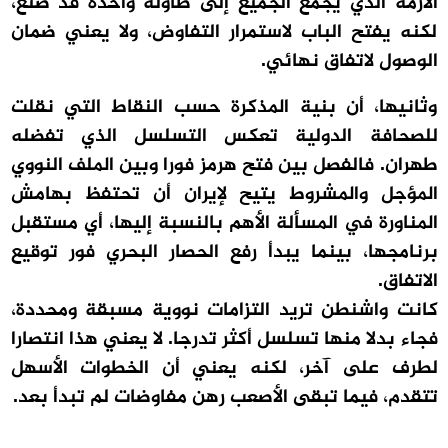
الأزمة الذي يجمع الجميع إلى طاولة واحدة قد صُنع،
لكنه يفتح الباب لاستمرار التفاوض، ولا يعني ضمان
الوصول لاتفاق نهائي.
وثانيها، أن بنية المذكرة حسب النقاط التي نقلت
للصحافة الدولية تعكس التسلسل الذي تفضله
طهران. فالفصل بين فتح هرمز فورا وبين الملف النووي
المؤجل والمشروط يتيح لإيران أن تحتفظ بهامش
المناورة في المسألة الأهم بالنسبة إليها، أي مستقبل
برنامجها، بينما يبدأ رفع الحصار البحري فور توقيع
الاتفاق.
كانت واشنطن تريد التزامات نووية مسبقة ومحددة،
فجاء بدلا منها تسلسل أكثر تدرجا. لا يعني هذا انتصارا
لطرف على آخر، لكنه يعني أن الخطوات الأسهل
تتقدم، فيما تبقى الأصعب رهن مفاوضات لم تبدأ بعد.