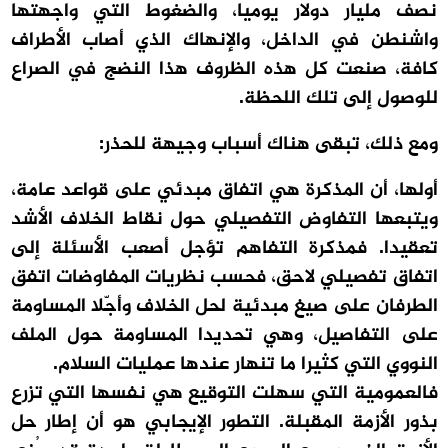
نصف مليار دولار يوميا، والضغوط التي واجهتها
واشنطن في الداخل، والإنهاك الذي أصاب الأطراف
كافة، صنعت كل هذه الظروف هذا النضج في الصراع
للوصول إلى تلك اللحظة.
ومع ذلك، تبقى هناك أسباب وجيهة للحذر:
أولها، أن المذكرة هي اتفاق مبدئي على قواعد عامة،
ويتبعها التفاوض التفصيلي حول نقاط الخلاف الأشد
تعقيدا. فمذكرة التفاهم تؤجل أصعب الأسئلة إلى
اتفاق تفصيلي لاحق، فحسب نظريات المفاوضات اتفق
الطرفان على صيغ مبدئية لحل الخلاف وأجّلا المساومة
على التفاصيل، وهي تحديدا المساومة حول الملف
النووي التي كثيرا ما تنهار عندها عمليات السلام.
فالعمومية التي سهلت التوقيع هي نفسها التي تزرع
بذور الأزمة المقبلة. التطور الإيجابي هو أن إطار حل